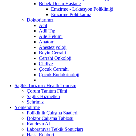
Bebek Dostu Hastane
Emzirme - Laktasyon Polikliniği
Emzirme Politikamız
Doktorlarımız
Acil
Adli Tıp
Aile Hekimi
Anatomi
Anesteziyoloji
Beyin Cerrahi
Cerrahi Onkoloji
Cildiye
Çocuk Cerrrahi
Çocuk Endokrinoloji
Sağlık Turizmi / Health Tourism
Çorum Tanıtım Filmi
Sağlık Hizmetleri
Şehrimiz
Yönlendirme
Poliklinik Çalışma Saatleri
Doktor Çalışma Tablosu
Randevu Al
Laboratuvar Tetkik Sonuçları
Hasta Rehberi