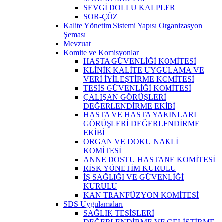
SEVGİ DOLLU KALPLER
SOR-ÇÖZ
Kalite Yönetim Sistemi Yapısı Organizasyon
Şeması
Mevzuat
Komite ve Komisyonlar
HASTA GÜVENLİĞİ KOMİTESİ
KLİNİK KALİTE UYGULAMA VE
VERİ İYİLEŞTİRME KOMİTESİ
TESİS GÜVENLİĞİ KOMİTESİ
ÇALIŞAN GÖRÜŞLERİ
DEĞERLENDİRME EKİBİ
HASTA VE HASTA YAKINLARI
GÖRÜŞLERİ DEĞERLENDİRME
EKİBİ
ORGAN VE DOKU NAKLİ
KOMİTESİ
ANNE DOSTU HASTANE KOMİTESİ
RİSK YÖNETİM KURULU
İŞ SAĞLIĞI VE GÜVENLİĞİ
KURULU
KAN TRANFÜZYON KOMİTESİ
SDS Uygulamaları
SAĞLIK TESİSLERİ
DEĞERLENDİRME VE GELİŞTİRME