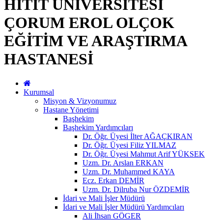
HİTİT ÜNİVERSİTESİ
ÇORUM EROL OLÇOK
EĞİTİM VE ARAŞTIRMA
HASTANESİ
Kurumsal
Misyon & Vizyonumuz
Hastane Yönetimi
Başhekim
Başhekim Yardımcıları
Dr. Öğr. Üyesi İlter AĞAÇKIRAN
Dr. Öğr. Üyesi Filiz YILMAZ
Dr. Öğr. Üyesi Mahmut Arif YÜKSEK
Uzm. Dr. Arslan ERKAN
Uzm. Dr. Muhammed KAYA
Ecz. Erkan DEMİR
Uzm. Dr. Dilruba Nur ÖZDEMİR
İdari ve Mali İşler Müdürü
İdari ve Mali İşler Müdürü Yardımcıları
Ali İhsan GÖGER