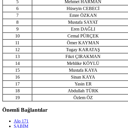
5
Mehmet HARMAN
6
Hüseyin CEBECİ
7
Emre ÖZKAN
8
Mustafa SAYAT
9
Eren DAĞLI
10
Cemal PÜRÇEK
11
Ömer KAYMAN
12
Tugay KARATAŞ
13
Fikri ÇIRAKMAN
14
Mehlike KÖYLÜ
15
Mustafa KAYA
16
Sinan KAYA
17
Yasin ER
18
Abdullah TÜRK
19
Özlem ÖZ
Önemli Bağlantılar
Alo 171
SABİM