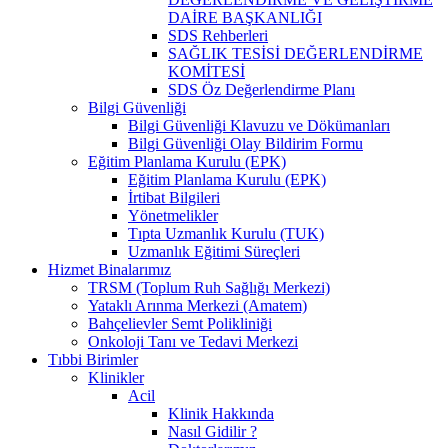
DAİRE BAŞKANLIĞI
SDS Rehberleri
SAĞLIK TESİSİ DEĞERLENDİRME
KOMİTESİ
SDS Öz Değerlendirme Planı
Bilgi Güvenliği
Bilgi Güvenliği Klavuzu ve Dökümanları
Bilgi Güvenliği Olay Bildirim Formu
Eğitim Planlama Kurulu (EPK)
Eğitim Planlama Kurulu (EPK)
İrtibat Bilgileri
Yönetmelikler
Tıpta Uzmanlık Kurulu (TUK)
Uzmanlık Eğitimi Süreçleri
Hizmet Binalarımız
TRSM (Toplum Ruh Sağlığı Merkezi)
Yataklı Arınma Merkezi (Amatem)
Bahçelievler Semt Polikliniği
Onkoloji Tanı ve Tedavi Merkezi
Tıbbi Birimler
Klinikler
Acil
Klinik Hakkında
Nasıl Gidilir ?