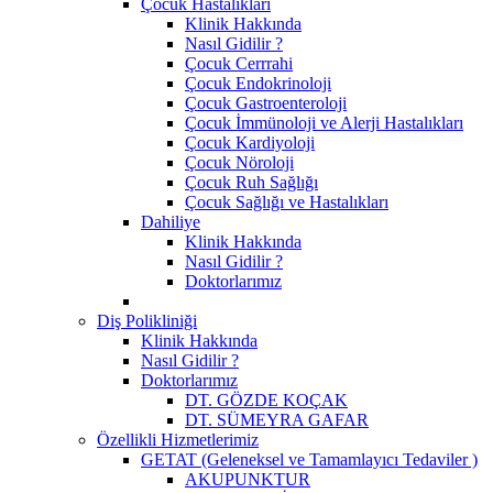
Çocuk Hastalıkları
Klinik Hakkında
Nasıl Gidilir ?
Çocuk Cerrrahi
Çocuk Endokrinoloji
Çocuk Gastroenteroloji
Çocuk İmmünoloji ve Alerji Hastalıkları
Çocuk Kardiyoloji
Çocuk Nöroloji
Çocuk Ruh Sağlığı
Çocuk Sağlığı ve Hastalıkları
Dahiliye
Klinik Hakkında
Nasıl Gidilir ?
Doktorlarımız
Diş Polikliniği
Klinik Hakkında
Nasıl Gidilir ?
Doktorlarımız
DT. GÖZDE KOÇAK
DT. SÜMEYRA GAFAR
Özellikli Hizmetlerimiz
GETAT (Geleneksel ve Tamamlayıcı Tedaviler )
AKUPUNKTUR