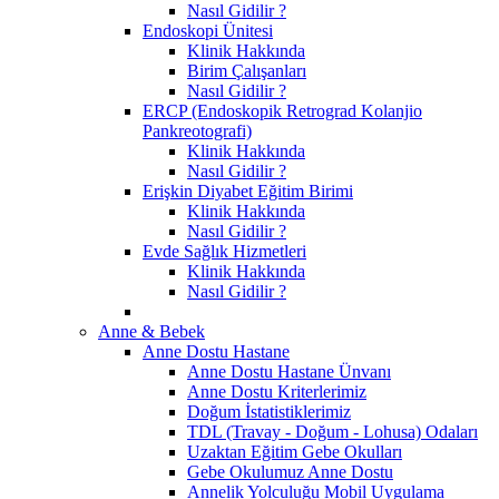
Nasıl Gidilir ?
Endoskopi Ünitesi
Klinik Hakkında
Birim Çalışanları
Nasıl Gidilir ?
ERCP (Endoskopik Retrograd Kolanjio
Pankreotografi)
Klinik Hakkında
Nasıl Gidilir ?
Erişkin Diyabet Eğitim Birimi
Klinik Hakkında
Nasıl Gidilir ?
Evde Sağlık Hizmetleri
Klinik Hakkında
Nasıl Gidilir ?
Anne & Bebek
Anne Dostu Hastane
Anne Dostu Hastane Ünvanı
Anne Dostu Kriterlerimiz
Doğum İstatistiklerimiz
TDL (Travay - Doğum - Lohusa) Odaları
Uzaktan Eğitim Gebe Okulları
Gebe Okulumuz Anne Dostu
Annelik Yolculuğu Mobil Uygulama