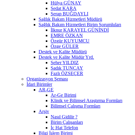
Hülya GÜNAY
Sedat KARA
Serap BUĞDAYLI
Sağlık Bakım Hizmetleri Müdürü
Sağlık Bakım Hizmetleri Birim Sorumluları
İlknur KARAYEL GÜNİNDİ
EMRE ÖZKAN
Özgür KUYUMCU
Özge GÜLER
Destek ve Kalite Müdürü
Destek ve Kalite Müdür Yrd.
Seher YILDIZ
Sadık TUNCAY
Fazlı ÖZSEÇER
Organizasyon Şeması
İdari Birimler
AR-GE
Ar-Ge Birimi
Klinik ve Bilimsel Araştırma Formları
Bilimsel Çalışma Formları
Arşiv
Nasıl Gidilir ?
Birim Çalışanları
İç Hat Telefon
Bilgi İşlem Birimi