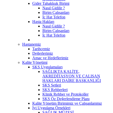
Gider Tahakkuk Birimi
Nasıl Gidilir ?
Birim Çalışanları
İç Hat Telefon
Hasta Hakları
Nasıl Gidilir ?
Birim Çalışanları
İç Hat Telefon
Hastanemiz
Tarihçemiz
Değerlerimiz
Amaç ve Hedeflerimiz
Kalite Yönetimi
SKS Uygulamaları
SAĞLIKTA KALİTE,
AKREDİTASYON VE ÇALIŞAN
HAKLARI DAİRE BAŞKANLIĞI
SKS Setleri
SKS Rehberleri
Klinik Rehber ve Protokoller
SKS Öz Değerlendirme Planı
Kalite Yönetim Birimimiz ve Çalışanlarımız
İyi Uygulama Örnekleri
SAĞLIK MÜZESİ