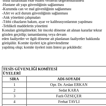
-
Bina turlarından elde edilen verilerin değerlendirilmesi
-Hastane alt yapı güvenliğinin sağlanması
-Kurumda can ve mal güvenliğinin sağlanması
-Afet ve acil durum güvenliğinin sağlanması
-Atık yönetimi çalışmaları
-Tıbbi cihazların bakım, ayar ve kalibrasyonlarının yapılması
-Tehlikeli maddelerin yönetimi
Konuları görüşülmekte; bir önceki döneme ait alınan kararlar tekrar
gözden geçirilip; tamamlanmış veya devam
eden faaliyetler ve ilgili döneme ait planlanan faaliyetler hakkında
görüşülür. Komite üyeleri için görevlendirme
yapılmış olup; komite üyeleri isim listesi şu şekildedir:
TESİS GÜVENLİĞİ KOMİTESİ
ÜYELERİ
SIRA
ADI-SOYADI
1
Opr. Dr. Arslan ERKAN
2
Sedat KARA
3
Fazlı ÖZSEÇER
4
Ferhat TAVLI