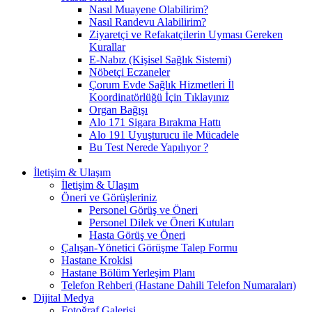
Nasıl Muayene Olabilirim?
Nasıl Randevu Alabilirim?
Ziyaretçi ve Refakatçilerin Uyması Gereken
Kurallar
E-Nabız (Kişisel Sağlık Sistemi)
Nöbetçi Eczaneler
Çorum Evde Sağlık Hizmetleri İl
Koordinatörlüğü İçin Tıklayınız
Organ Bağışı
Alo 171 Sigara Bırakma Hattı
Alo 191 Uyuşturucu ile Mücadele
Bu Test Nerede Yapılıyor ?
İletişim & Ulaşım
İletişim & Ulaşım
Öneri ve Görüşleriniz
Personel Görüş ve Öneri
Personel Dilek ve Öneri Kutuları
Hasta Görüş ve Öneri
Çalışan-Yönetici Görüşme Talep Formu
Hastane Krokisi
Hastane Bölüm Yerleşim Planı
Telefon Rehberi (Hastane Dahili Telefon Numaraları)
Dijital Medya
Fotoğraf Galerisi