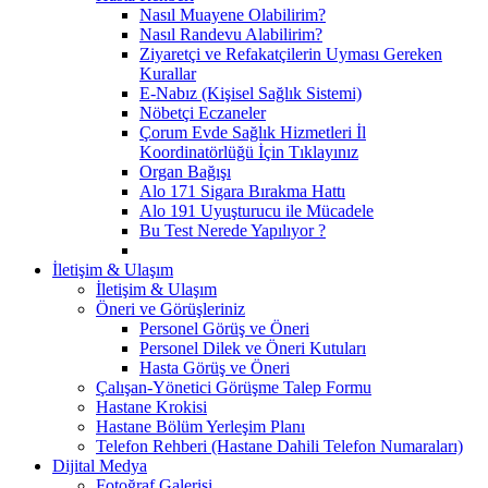
Nasıl Muayene Olabilirim?
Nasıl Randevu Alabilirim?
Ziyaretçi ve Refakatçilerin Uyması Gereken
Kurallar
E-Nabız (Kişisel Sağlık Sistemi)
Nöbetçi Eczaneler
Çorum Evde Sağlık Hizmetleri İl
Koordinatörlüğü İçin Tıklayınız
Organ Bağışı
Alo 171 Sigara Bırakma Hattı
Alo 191 Uyuşturucu ile Mücadele
Bu Test Nerede Yapılıyor ?
İletişim & Ulaşım
İletişim & Ulaşım
Öneri ve Görüşleriniz
Personel Görüş ve Öneri
Personel Dilek ve Öneri Kutuları
Hasta Görüş ve Öneri
Çalışan-Yönetici Görüşme Talep Formu
Hastane Krokisi
Hastane Bölüm Yerleşim Planı
Telefon Rehberi (Hastane Dahili Telefon Numaraları)
Dijital Medya
Fotoğraf Galerisi