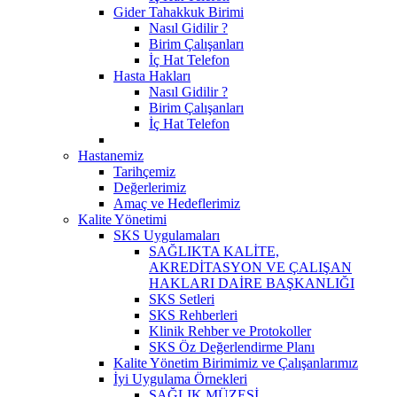
Gider Tahakkuk Birimi
Nasıl Gidilir ?
Birim Çalışanları
İç Hat Telefon
Hasta Hakları
Nasıl Gidilir ?
Birim Çalışanları
İç Hat Telefon
Hastanemiz
Tarihçemiz
Değerlerimiz
Amaç ve Hedeflerimiz
Kalite Yönetimi
SKS Uygulamaları
SAĞLIKTA KALİTE,
AKREDİTASYON VE ÇALIŞAN
HAKLARI DAİRE BAŞKANLIĞI
SKS Setleri
SKS Rehberleri
Klinik Rehber ve Protokoller
SKS Öz Değerlendirme Planı
Kalite Yönetim Birimimiz ve Çalışanlarımız
İyi Uygulama Örnekleri
SAĞLIK MÜZESİ