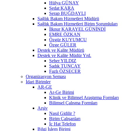
Hülya GÜNAY
Sedat KARA
Serap BUĞDAYLI
Sağlık Bakım Hizmetleri Müdürü
Sağlık Bakım Hizmetleri Birim Sorumluları
İlknur KARAYEL GÜNİNDİ
EMRE ÖZKAN
Özgür KUYUMCU
Özge GÜLER
Destek ve Kalite Müdürü
Destek ve Kalite Müdür Yrd.
Seher YILDIZ
Sadık TUNCAY
Fazlı ÖZSEÇER
Organizasyon Şeması
İdari Birimler
AR-GE
Ar-Ge Birimi
Klinik ve Bilimsel Araştırma Formları
Bilimsel Çalışma Formları
Arşiv
Nasıl Gidilir ?
Birim Çalışanları
İç Hat Telefon
Bilgi İşlem Birimi