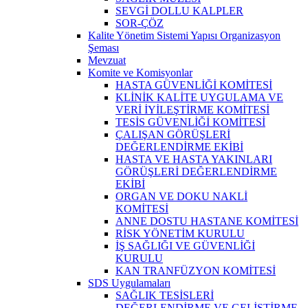
SEVGİ DOLLU KALPLER
SOR-ÇÖZ
Kalite Yönetim Sistemi Yapısı Organizasyon
Şeması
Mevzuat
Komite ve Komisyonlar
HASTA GÜVENLİĞİ KOMİTESİ
KLİNİK KALİTE UYGULAMA VE
VERİ İYİLEŞTİRME KOMİTESİ
TESİS GÜVENLİĞİ KOMİTESİ
ÇALIŞAN GÖRÜŞLERİ
DEĞERLENDİRME EKİBİ
HASTA VE HASTA YAKINLARI
GÖRÜŞLERİ DEĞERLENDİRME
EKİBİ
ORGAN VE DOKU NAKLİ
KOMİTESİ
ANNE DOSTU HASTANE KOMİTESİ
RİSK YÖNETİM KURULU
İŞ SAĞLIĞI VE GÜVENLİĞİ
KURULU
KAN TRANFÜZYON KOMİTESİ
SDS Uygulamaları
SAĞLIK TESİSLERİ
DEĞERLENDİRME VE GELİŞTİRME