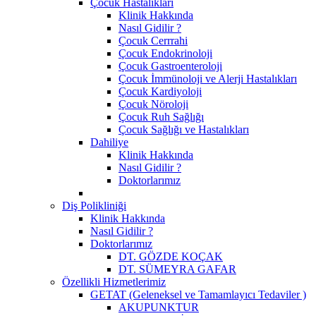
Çocuk Hastalıkları
Klinik Hakkında
Nasıl Gidilir ?
Çocuk Cerrrahi
Çocuk Endokrinoloji
Çocuk Gastroenteroloji
Çocuk İmmünoloji ve Alerji Hastalıkları
Çocuk Kardiyoloji
Çocuk Nöroloji
Çocuk Ruh Sağlığı
Çocuk Sağlığı ve Hastalıkları
Dahiliye
Klinik Hakkında
Nasıl Gidilir ?
Doktorlarımız
Diş Polikliniği
Klinik Hakkında
Nasıl Gidilir ?
Doktorlarımız
DT. GÖZDE KOÇAK
DT. SÜMEYRA GAFAR
Özellikli Hizmetlerimiz
GETAT (Geleneksel ve Tamamlayıcı Tedaviler )
AKUPUNKTUR