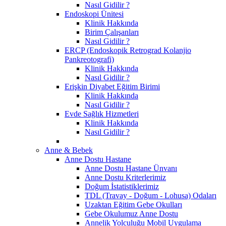
Nasıl Gidilir ?
Endoskopi Ünitesi
Klinik Hakkında
Birim Çalışanları
Nasıl Gidilir ?
ERCP (Endoskopik Retrograd Kolanjio
Pankreotografi)
Klinik Hakkında
Nasıl Gidilir ?
Erişkin Diyabet Eğitim Birimi
Klinik Hakkında
Nasıl Gidilir ?
Evde Sağlık Hizmetleri
Klinik Hakkında
Nasıl Gidilir ?
Anne & Bebek
Anne Dostu Hastane
Anne Dostu Hastane Ünvanı
Anne Dostu Kriterlerimiz
Doğum İstatistiklerimiz
TDL (Travay - Doğum - Lohusa) Odaları
Uzaktan Eğitim Gebe Okulları
Gebe Okulumuz Anne Dostu
Annelik Yolculuğu Mobil Uygulama