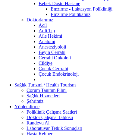
Bebek Dostu Hastane
Emzirme - Laktasyon Polikliniği
Emzirme Politikamız
Doktorlarımız
Acil
Adli Tıp
Aile Hekimi
Anatomi
Anesteziyoloji
Beyin Cerrahi
Cerrahi Onkoloji
Cildiye
Çocuk Cerrrahi
Çocuk Endokrinoloji
Sağlık Turizmi / Health Tourism
Çorum Tanıtım Filmi
Sağlık Hizmetleri
Şehrimiz
Yönlendirme
Poliklinik Çalışma Saatleri
Doktor Çalışma Tablosu
Randevu Al
Laboratuvar Tetkik Sonuçları
Hasta Rehberi