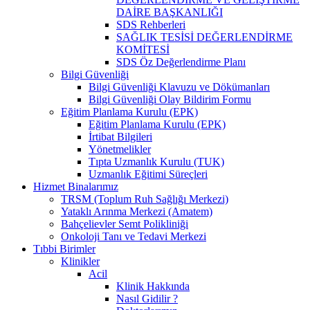
DAİRE BAŞKANLIĞI
SDS Rehberleri
SAĞLIK TESİSİ DEĞERLENDİRME
KOMİTESİ
SDS Öz Değerlendirme Planı
Bilgi Güvenliği
Bilgi Güvenliği Klavuzu ve Dökümanları
Bilgi Güvenliği Olay Bildirim Formu
Eğitim Planlama Kurulu (EPK)
Eğitim Planlama Kurulu (EPK)
İrtibat Bilgileri
Yönetmelikler
Tıpta Uzmanlık Kurulu (TUK)
Uzmanlık Eğitimi Süreçleri
Hizmet Binalarımız
TRSM (Toplum Ruh Sağlığı Merkezi)
Yataklı Arınma Merkezi (Amatem)
Bahçelievler Semt Polikliniği
Onkoloji Tanı ve Tedavi Merkezi
Tıbbi Birimler
Klinikler
Acil
Klinik Hakkında
Nasıl Gidilir ?