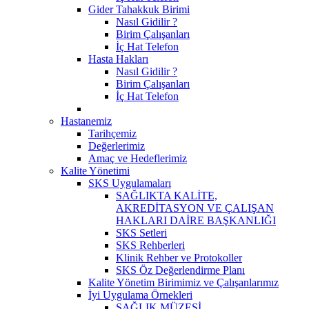
Gider Tahakkuk Birimi
Nasıl Gidilir ?
Birim Çalışanları
İç Hat Telefon
Hasta Hakları
Nasıl Gidilir ?
Birim Çalışanları
İç Hat Telefon
Hastanemiz
Tarihçemiz
Değerlerimiz
Amaç ve Hedeflerimiz
Kalite Yönetimi
SKS Uygulamaları
SAĞLIKTA KALİTE,
AKREDİTASYON VE ÇALIŞAN
HAKLARI DAİRE BAŞKANLIĞI
SKS Setleri
SKS Rehberleri
Klinik Rehber ve Protokoller
SKS Öz Değerlendirme Planı
Kalite Yönetim Birimimiz ve Çalışanlarımız
İyi Uygulama Örnekleri
SAĞLIK MÜZESİ