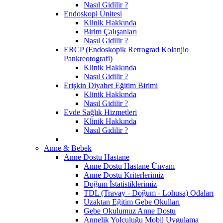
Nasıl Gidilir ?
Endoskopi Ünitesi
Klinik Hakkında
Birim Çalışanları
Nasıl Gidilir ?
ERCP (Endoskopik Retrograd Kolanjio
Pankreotografi)
Klinik Hakkında
Nasıl Gidilir ?
Erişkin Diyabet Eğitim Birimi
Klinik Hakkında
Nasıl Gidilir ?
Evde Sağlık Hizmetleri
Klinik Hakkında
Nasıl Gidilir ?
Anne & Bebek
Anne Dostu Hastane
Anne Dostu Hastane Ünvanı
Anne Dostu Kriterlerimiz
Doğum İstatistiklerimiz
TDL (Travay - Doğum - Lohusa) Odaları
Uzaktan Eğitim Gebe Okulları
Gebe Okulumuz Anne Dostu
Annelik Yolculuğu Mobil Uygulama