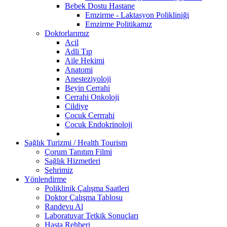
Bebek Dostu Hastane
Emzirme - Laktasyon Polikliniği
Emzirme Politikamız
Doktorlarımız
Acil
Adli Tıp
Aile Hekimi
Anatomi
Anesteziyoloji
Beyin Cerrahi
Cerrahi Onkoloji
Cildiye
Çocuk Cerrrahi
Çocuk Endokrinoloji
Sağlık Turizmi / Health Tourism
Çorum Tanıtım Filmi
Sağlık Hizmetleri
Şehrimiz
Yönlendirme
Poliklinik Çalışma Saatleri
Doktor Çalışma Tablosu
Randevu Al
Laboratuvar Tetkik Sonuçları
Hasta Rehberi