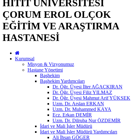
HİTİT ÜNİVERSİTESİ
ÇORUM EROL OLÇOK
EĞİTİM VE ARAŞTIRMA
HASTANESİ
Kurumsal
Misyon & Vizyonumuz
Hastane Yönetimi
Başhekim
Başhekim Yardımcıları
Dr. Öğr. Üyesi İlter AĞAÇKIRAN
Dr. Öğr. Üyesi Filiz YILMAZ
Dr. Öğr. Üyesi Mahmut Arif YÜKSEK
Uzm. Dr. Arslan ERKAN
Uzm. Dr. Muhammed KAYA
Ecz. Erkan DEMİR
Uzm. Dr. Dilruba Nur ÖZDEMİR
İdari ve Mali İşler Müdürü
İdari ve Mali İşler Müdürü Yardımcıları
Ali İhsan GÖGER