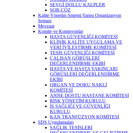
SEVGİ DOLLU KALPLER
SOR-ÇÖZ
Kalite Yönetim Sistemi Yapısı Organizasyon
Şeması
Mevzuat
Komite ve Komisyonlar
HASTA GÜVENLİĞİ KOMİTESİ
KLİNİK KALİTE UYGULAMA VE
VERİ İYİLEŞTİRME KOMİTESİ
TESİS GÜVENLİĞİ KOMİTESİ
ÇALIŞAN GÖRÜŞLERİ
DEĞERLENDİRME EKİBİ
HASTA VE HASTA YAKINLARI
GÖRÜŞLERİ DEĞERLENDİRME
EKİBİ
ORGAN VE DOKU NAKLİ
KOMİTESİ
ANNE DOSTU HASTANE KOMİTESİ
RİSK YÖNETİM KURULU
İŞ SAĞLIĞI VE GÜVENLİĞİ
KURULU
KAN TRANFÜZYON KOMİTESİ
SDS Uygulamaları
SAĞLIK TESİSLERİ
DEĞERLENDİRME VE GELİŞTİRME