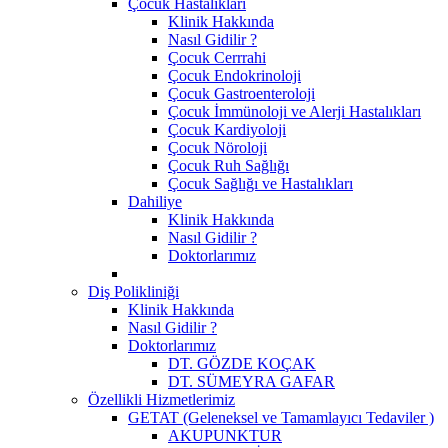
Çocuk Hastalıkları
Klinik Hakkında
Nasıl Gidilir ?
Çocuk Cerrrahi
Çocuk Endokrinoloji
Çocuk Gastroenteroloji
Çocuk İmmünoloji ve Alerji Hastalıkları
Çocuk Kardiyoloji
Çocuk Nöroloji
Çocuk Ruh Sağlığı
Çocuk Sağlığı ve Hastalıkları
Dahiliye
Klinik Hakkında
Nasıl Gidilir ?
Doktorlarımız
Diş Polikliniği
Klinik Hakkında
Nasıl Gidilir ?
Doktorlarımız
DT. GÖZDE KOÇAK
DT. SÜMEYRA GAFAR
Özellikli Hizmetlerimiz
GETAT (Geleneksel ve Tamamlayıcı Tedaviler )
AKUPUNKTUR