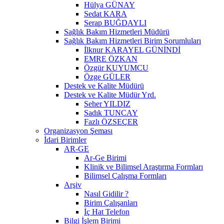
Hülya GÜNAY
Sedat KARA
Serap BUĞDAYLI
Sağlık Bakım Hizmetleri Müdürü
Sağlık Bakım Hizmetleri Birim Sorumluları
İlknur KARAYEL GÜNİNDİ
EMRE ÖZKAN
Özgür KUYUMCU
Özge GÜLER
Destek ve Kalite Müdürü
Destek ve Kalite Müdür Yrd.
Seher YILDIZ
Sadık TUNCAY
Fazlı ÖZSEÇER
Organizasyon Şeması
İdari Birimler
AR-GE
Ar-Ge Birimi
Klinik ve Bilimsel Araştırma Formları
Bilimsel Çalışma Formları
Arşiv
Nasıl Gidilir ?
Birim Çalışanları
İç Hat Telefon
Bilgi İşlem Birimi