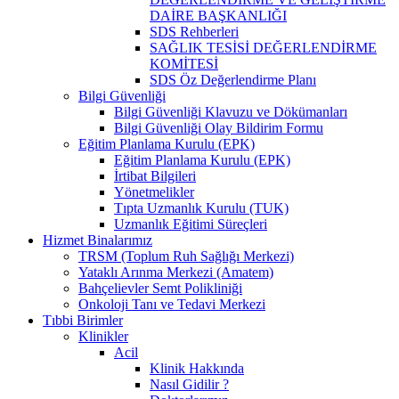
DAİRE BAŞKANLIĞI
SDS Rehberleri
SAĞLIK TESİSİ DEĞERLENDİRME
KOMİTESİ
SDS Öz Değerlendirme Planı
Bilgi Güvenliği
Bilgi Güvenliği Klavuzu ve Dökümanları
Bilgi Güvenliği Olay Bildirim Formu
Eğitim Planlama Kurulu (EPK)
Eğitim Planlama Kurulu (EPK)
İrtibat Bilgileri
Yönetmelikler
Tıpta Uzmanlık Kurulu (TUK)
Uzmanlık Eğitimi Süreçleri
Hizmet Binalarımız
TRSM (Toplum Ruh Sağlığı Merkezi)
Yataklı Arınma Merkezi (Amatem)
Bahçelievler Semt Polikliniği
Onkoloji Tanı ve Tedavi Merkezi
Tıbbi Birimler
Klinikler
Acil
Klinik Hakkında
Nasıl Gidilir ?