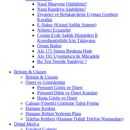
Nasıl Muayene Olabilirim?
Nasıl Randevu Alabilirim?
Ziyaretçi ve Refakatçilerin Uyması Gereken
Kurallar
E-Nabız (Kişisel Sağlık Sistemi)
Nöbetçi Eczaneler
Çorum Evde Sağlık Hizmetleri İl
Koordinatörlüğü İçin Tıklayınız
Organ Bağışı
Alo 171 Sigara Bırakma Hattı
Alo 191 Uyuşturucu ile Mücadele
Bu Test Nerede Yapılıyor ?
İletişim & Ulaşım
İletişim & Ulaşım
Öneri ve Görüşleriniz
Personel Görüş ve Öneri
Personel Dilek ve Öneri Kutuları
Hasta Görüş ve Öneri
Çalışan-Yönetici Görüşme Talep Formu
Hastane Krokisi
Hastane Bölüm Yerleşim Planı
Telefon Rehberi (Hastane Dahili Telefon Numaraları)
Dijital Medya
Fotoğraf Galerisi