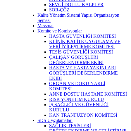
SEVGİ DOLLU KALPLER
SOR-ÇÖZ
Kalite Yönetim Sistemi Yapısı Organizasyon
Şeması
Mevzuat
Komite ve Komisyonlar
HASTA GÜVENLİĞİ KOMİTESİ
KLİNİK KALİTE UYGULAMA VE
VERİ İYİLEŞTİRME KOMİTESİ
TESİS GÜVENLİĞİ KOMİTESİ
ÇALIŞAN GÖRÜŞLERİ
DEĞERLENDİRME EKİBİ
HASTA VE HASTA YAKINLARI
GÖRÜŞLERİ DEĞERLENDİRME
EKİBİ
ORGAN VE DOKU NAKLİ
KOMİTESİ
ANNE DOSTU HASTANE KOMİTESİ
RİSK YÖNETİM KURULU
İŞ SAĞLIĞI VE GÜVENLİĞİ
KURULU
KAN TRANFÜZYON KOMİTESİ
SDS Uygulamaları
SAĞLIK TESİSLERİ
DEĞERLENDİRME VE GELİŞTİRME