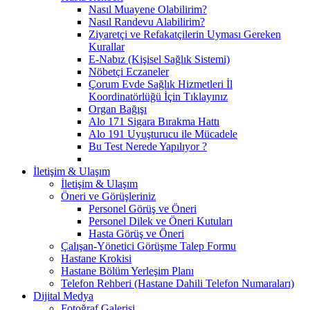
Nasıl Muayene Olabilirim?
Nasıl Randevu Alabilirim?
Ziyaretçi ve Refakatçilerin Uyması Gereken
Kurallar
E-Nabız (Kişisel Sağlık Sistemi)
Nöbetçi Eczaneler
Çorum Evde Sağlık Hizmetleri İl
Koordinatörlüğü İçin Tıklayınız
Organ Bağışı
Alo 171 Sigara Bırakma Hattı
Alo 191 Uyuşturucu ile Mücadele
Bu Test Nerede Yapılıyor ?
İletişim & Ulaşım
İletişim & Ulaşım
Öneri ve Görüşleriniz
Personel Görüş ve Öneri
Personel Dilek ve Öneri Kutuları
Hasta Görüş ve Öneri
Çalışan-Yönetici Görüşme Talep Formu
Hastane Krokisi
Hastane Bölüm Yerleşim Planı
Telefon Rehberi (Hastane Dahili Telefon Numaraları)
Dijital Medya
Fotoğraf Galerisi