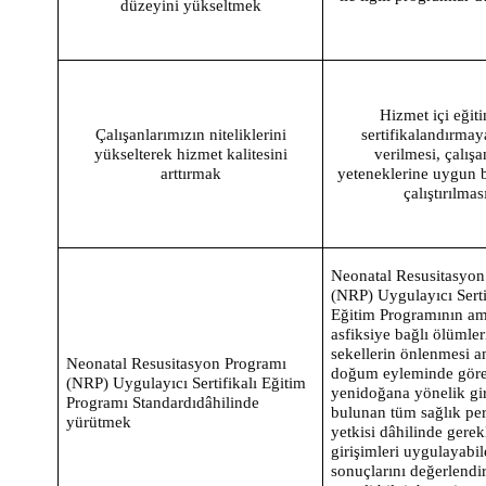
düzeyini yükseltmek
Hizmet içi eğit
Çalışanlarımızın niteliklerini
sertifikalandırma
yükselterek hizmet kalitesini
verilmesi, çalışa
arttırmak
yeteneklerine uygun 
çalıştırılmas
Neonatal Resusitasyon
(NRP) Uygulayıcı Serti
Eğitim Programının am
asfiksiye bağlı ölümler
sekellerin önlenmesi a
Neonatal Resusitasyon Programı
doğum eyleminde göre
(NRP) Uygulayıcı Sertifikalı Eğitim
yenidoğana yönelik gi
Programı Standardıdâhilinde
bulunan tüm sağlık per
yürütmek
yetkisi dâhilinde gerek
girişimleri uygulayabi
sonuçlarını değerlendi