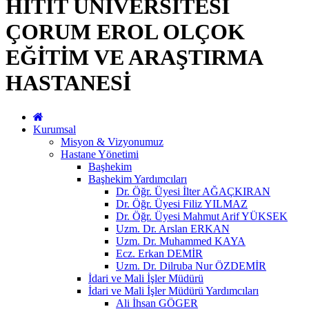
HİTİT ÜNİVERSİTESİ
ÇORUM EROL OLÇOK
EĞİTİM VE ARAŞTIRMA
HASTANESİ
Kurumsal
Misyon & Vizyonumuz
Hastane Yönetimi
Başhekim
Başhekim Yardımcıları
Dr. Öğr. Üyesi İlter AĞAÇKIRAN
Dr. Öğr. Üyesi Filiz YILMAZ
Dr. Öğr. Üyesi Mahmut Arif YÜKSEK
Uzm. Dr. Arslan ERKAN
Uzm. Dr. Muhammed KAYA
Ecz. Erkan DEMİR
Uzm. Dr. Dilruba Nur ÖZDEMİR
İdari ve Mali İşler Müdürü
İdari ve Mali İşler Müdürü Yardımcıları
Ali İhsan GÖGER