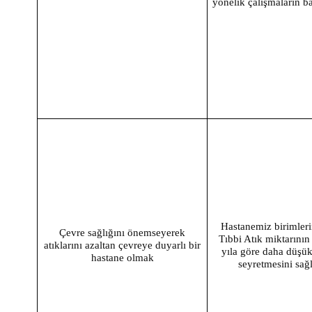
yönelik çalışmaların ba
Hastanemiz birimler
Çevre sağlığını önemseyerek
Tıbbi Atık miktarının
atıklarını azaltan çevreye duyarlı bir
yıla göre daha düşü
hastane olmak
seyretmesini sa