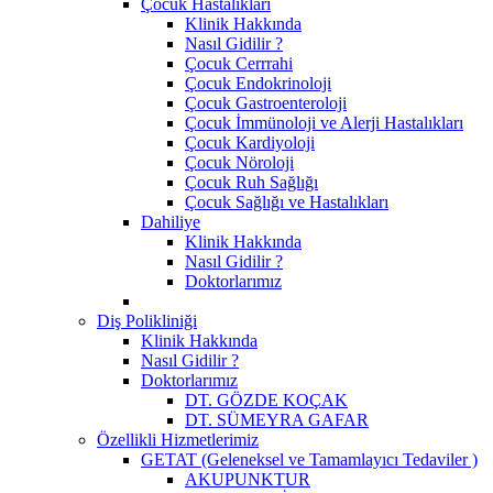
Çocuk Hastalıkları
Klinik Hakkında
Nasıl Gidilir ?
Çocuk Cerrrahi
Çocuk Endokrinoloji
Çocuk Gastroenteroloji
Çocuk İmmünoloji ve Alerji Hastalıkları
Çocuk Kardiyoloji
Çocuk Nöroloji
Çocuk Ruh Sağlığı
Çocuk Sağlığı ve Hastalıkları
Dahiliye
Klinik Hakkında
Nasıl Gidilir ?
Doktorlarımız
Diş Polikliniği
Klinik Hakkında
Nasıl Gidilir ?
Doktorlarımız
DT. GÖZDE KOÇAK
DT. SÜMEYRA GAFAR
Özellikli Hizmetlerimiz
GETAT (Geleneksel ve Tamamlayıcı Tedaviler )
AKUPUNKTUR