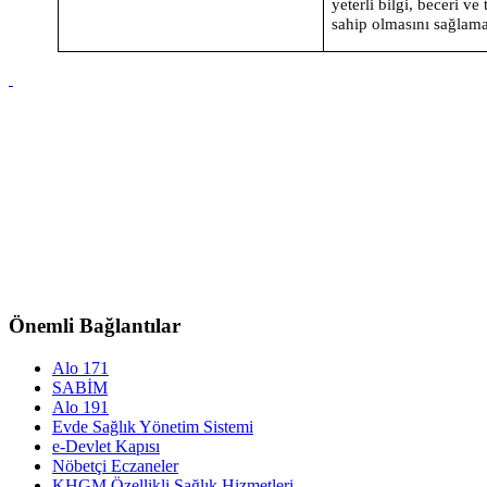
yeterli bilgi, beceri ve
sahip olmasını sağlama
Önemli Bağlantılar
Alo 171
SABİM
Alo 191
Evde Sağlık Yönetim Sistemi
e-Devlet Kapısı
Nöbetçi Eczaneler
KHGM Özellikli Sağlık Hizmetleri