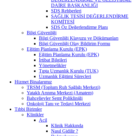
DAİRE BAŞKANLIĞI
SDS Rehberleri
SAĞLIK TESİSİ DEĞERLENDİRME
KOMİTESİ
SDS Öz Değerlendirme Planı
Bilgi Güvenliği
Bilgi Güvenliği Klavuzu ve Dökümanları
Bilgi Güvenliği Olay Bildirim Formu
Eğitim Planlama Kurulu (EPK)
Eğitim Planlama Kurulu (EPK)
İrtibat Bilgileri
Yönetmelikler
Tıpta Uzmanlık Kurulu (TUK)
Uzmanlık Eğitimi Süreçleri
Hizmet Binalarımız
TRSM (Toplum Ruh Sağlığı Merkezi)
Yataklı Arınma Merkezi (Amatem)
Bahçelievler Semt Polikliniği
Onkoloji Tanı ve Tedavi Merkezi
Tıbbi Birimler
Klinikler
Acil
Klinik Hakkında
Nasıl Gidilir ?