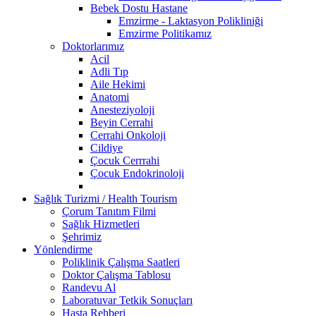
Bebek Dostu Hastane
Emzirme - Laktasyon Polikliniği
Emzirme Politikamız
Doktorlarımız
Acil
Adli Tıp
Aile Hekimi
Anatomi
Anesteziyoloji
Beyin Cerrahi
Cerrahi Onkoloji
Cildiye
Çocuk Cerrrahi
Çocuk Endokrinoloji
Sağlık Turizmi / Health Tourism
Çorum Tanıtım Filmi
Sağlık Hizmetleri
Şehrimiz
Yönlendirme
Poliklinik Çalışma Saatleri
Doktor Çalışma Tablosu
Randevu Al
Laboratuvar Tetkik Sonuçları
Hasta Rehberi