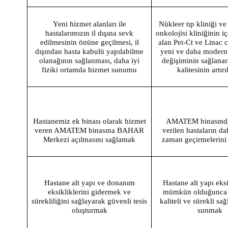
Yeni hizmet alanları ile
Nükleer tıp kliniği v
hastalarımızın il dışına sevk
onkolojisi kliniğinin i
edilmesinin önüne geçilmesi, il
alan Pet-Ct ve Linac c
dışından hasta kabulü yapılabilme
yeni ve daha modern 
olanağının sağlanması, daha iyi
değişiminin sağlana
fiziki ortamda hizmet sunumu
kalitesinin artır
Hastanemiz ek binası olarak hizmet
AMATEM binasında
veren AMATEM binasına BAHAR
verilen hastaların dah
Merkezi açılmasını sağlamak
zaman geçirmelerini
Hastane alt yapı ve donanım
Hastane alt yapı eksi
eksikliklerini gidermek ve
mümkün olduğunca 
sürekliliğini sağlayarak güvenli tesis
kaliteli ve sürekli sağ
oluşturmak
sunmak