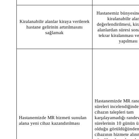
Hastanemiz bünyesin
kiralanabilir ala
Kiralanabilir alanlar kiraya verilerek
değerlendirilmesi, kir
hastane gelirinin artırılmasını
alanlardan süresi son
sağlamak
tekrar kiralanması ve
yapılması
Hastanemizde MR ran
süreleri incelendiğinde
cihazın talepleri tam
Hastanemizde MR hizmeti sunulan
karşılayamadığı rande
alana yeni cihaz kazandırılması
sürelerinin 10 günün ü
olduğu görüldüğünden
cihazının hizmete alın