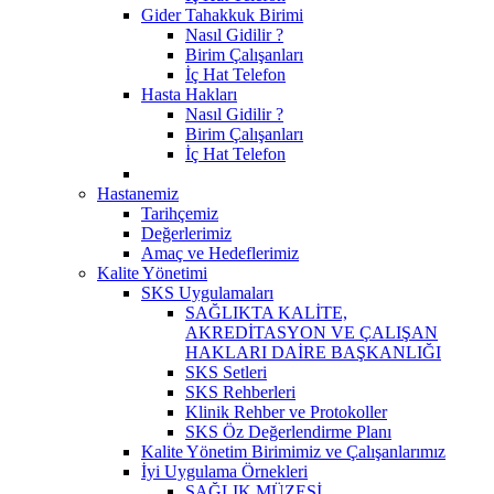
Gider Tahakkuk Birimi
Nasıl Gidilir ?
Birim Çalışanları
İç Hat Telefon
Hasta Hakları
Nasıl Gidilir ?
Birim Çalışanları
İç Hat Telefon
Hastanemiz
Tarihçemiz
Değerlerimiz
Amaç ve Hedeflerimiz
Kalite Yönetimi
SKS Uygulamaları
SAĞLIKTA KALİTE,
AKREDİTASYON VE ÇALIŞAN
HAKLARI DAİRE BAŞKANLIĞI
SKS Setleri
SKS Rehberleri
Klinik Rehber ve Protokoller
SKS Öz Değerlendirme Planı
Kalite Yönetim Birimimiz ve Çalışanlarımız
İyi Uygulama Örnekleri
SAĞLIK MÜZESİ