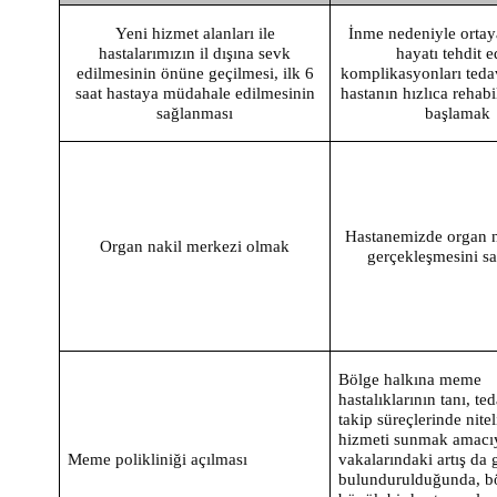
Yeni hizmet alanları ile
İnme nedeniyle ortay
hastalarımızın il dışına sevk
hayatı tehdit 
edilmesinin önüne geçilmesi, ilk 6
komplikasyonları teda
saat hastaya müdahale edilmesinin
hastanın hızlıca rehab
sağlanması
başlamak
Hastanemizde organ n
Organ nakil merkezi olmak
gerçekleşmesini s
Bölge halkına meme
hastalıklarının tanı, te
takip süreçlerinde nitel
hizmeti sunmak amacıy
Meme polikliniği açılması
vakalarındaki artış da
bulundurulduğunda, b