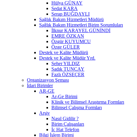
Hülya GÜNAY
Sedat KARA
Serap BUĞDAYLI
Sağlık Bakım Hizmetleri Müdürü
Sağlık Bakım Hizmetleri Birim Sorumluları
İlknur KARAYEL GÜNİNDİ
EMRE ÖZKAN
Özgür KUYUMCU
Özge GÜLER
Destek ve Kalite Müdürü
Destek ve Kalite Müdür Yrd.
Seher YILDIZ
Sadık TUNCAY
Fazlı ÖZSEÇER
Organizasyon Şeması
İdari Birimler
AR-GE
Ar-Ge Birimi
Klinik ve Bilimsel Araştırma Formları
Bilimsel Çalışma Formları
Arşiv
Nasıl Gidilir ?
Birim Çalışanları
İç Hat Telefon
Bilgi İşlem Birimi