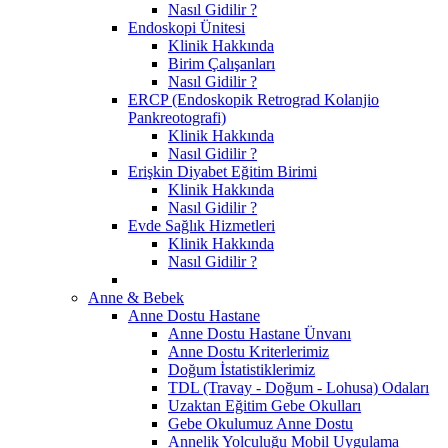
Nasıl Gidilir ?
Endoskopi Ünitesi
Klinik Hakkında
Birim Çalışanları
Nasıl Gidilir ?
ERCP (Endoskopik Retrograd Kolanjio
Pankreotografi)
Klinik Hakkında
Nasıl Gidilir ?
Erişkin Diyabet Eğitim Birimi
Klinik Hakkında
Nasıl Gidilir ?
Evde Sağlık Hizmetleri
Klinik Hakkında
Nasıl Gidilir ?
Anne & Bebek
Anne Dostu Hastane
Anne Dostu Hastane Ünvanı
Anne Dostu Kriterlerimiz
Doğum İstatistiklerimiz
TDL (Travay - Doğum - Lohusa) Odaları
Uzaktan Eğitim Gebe Okulları
Gebe Okulumuz Anne Dostu
Annelik Yolculuğu Mobil Uygulama