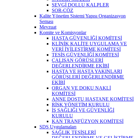
SEVGİ DOLLU KALPLER
SOR-ÇÖZ
Kalite Yönetim Sistemi Yapısı Organizasyon
Şeması
Mevzuat
Komite ve Komisyonlar
HASTA GÜVENLİĞİ KOMİTESİ
KLİNİK KALİTE UYGULAMA VE
VERİ İYİLEŞTİRME KOMİTESİ
TESİS GÜVENLİĞİ KOMİTESİ
ÇALIŞAN GÖRÜŞLERİ
DEĞERLENDİRME EKİBİ
HASTA VE HASTA YAKINLARI
GÖRÜŞLERİ DEĞERLENDİRME
EKİBİ
ORGAN VE DOKU NAKLİ
KOMİTESİ
ANNE DOSTU HASTANE KOMİTESİ
RİSK YÖNETİM KURULU
İŞ SAĞLIĞI VE GÜVENLİĞİ
KURULU
KAN TRANFÜZYON KOMİTESİ
SDS Uygulamaları
SAĞLIK TESİSLERİ
DEĞERLENDİRME VE GELİŞTİRME