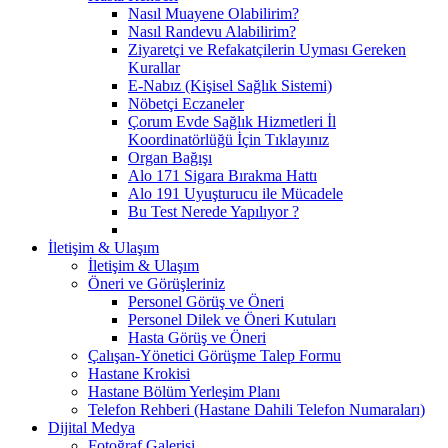
Nasıl Muayene Olabilirim?
Nasıl Randevu Alabilirim?
Ziyaretçi ve Refakatçilerin Uyması Gereken
Kurallar
E-Nabız (Kişisel Sağlık Sistemi)
Nöbetçi Eczaneler
Çorum Evde Sağlık Hizmetleri İl
Koordinatörlüğü İçin Tıklayınız
Organ Bağışı
Alo 171 Sigara Bırakma Hattı
Alo 191 Uyuşturucu ile Mücadele
Bu Test Nerede Yapılıyor ?
İletişim & Ulaşım
İletişim & Ulaşım
Öneri ve Görüşleriniz
Personel Görüş ve Öneri
Personel Dilek ve Öneri Kutuları
Hasta Görüş ve Öneri
Çalışan-Yönetici Görüşme Talep Formu
Hastane Krokisi
Hastane Bölüm Yerleşim Planı
Telefon Rehberi (Hastane Dahili Telefon Numaraları)
Dijital Medya
Fotoğraf Galerisi