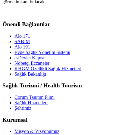
görme imkanı bulacak.
Önemli Bağlantılar
Alo 171
SABİM
Alo 191
Evde Sağlık Yönetim Sistemi
e-Devlet Kapısı
Nöbetçi Eczaneler
KHGM Özellikli Sağlık Hizmetleri
Sağlık Bakanlığı
Sağlık Turizmi / Health Tourism
Çorum Tanıtım Filmi
Sağlık Hizmetleri
Şehrimiz
Kurumsal
Misyon & Vizyonumuz