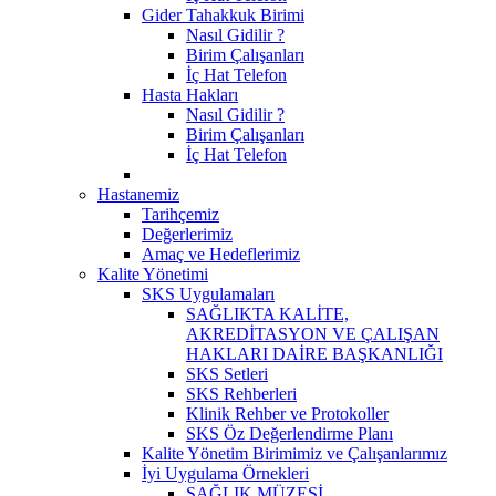
Gider Tahakkuk Birimi
Nasıl Gidilir ?
Birim Çalışanları
İç Hat Telefon
Hasta Hakları
Nasıl Gidilir ?
Birim Çalışanları
İç Hat Telefon
Hastanemiz
Tarihçemiz
Değerlerimiz
Amaç ve Hedeflerimiz
Kalite Yönetimi
SKS Uygulamaları
SAĞLIKTA KALİTE,
AKREDİTASYON VE ÇALIŞAN
HAKLARI DAİRE BAŞKANLIĞI
SKS Setleri
SKS Rehberleri
Klinik Rehber ve Protokoller
SKS Öz Değerlendirme Planı
Kalite Yönetim Birimimiz ve Çalışanlarımız
İyi Uygulama Örnekleri
SAĞLIK MÜZESİ