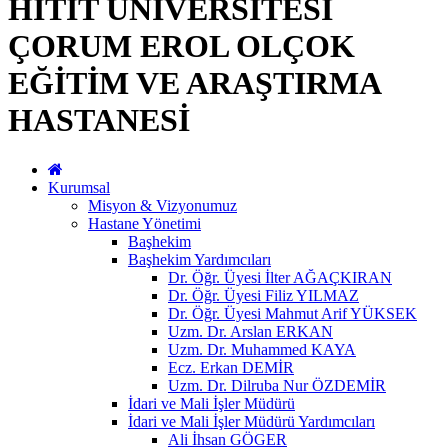
HİTİT ÜNİVERSİTESİ
ÇORUM EROL OLÇOK
EĞİTİM VE ARAŞTIRMA
HASTANESİ
Kurumsal
Misyon & Vizyonumuz
Hastane Yönetimi
Başhekim
Başhekim Yardımcıları
Dr. Öğr. Üyesi İlter AĞAÇKIRAN
Dr. Öğr. Üyesi Filiz YILMAZ
Dr. Öğr. Üyesi Mahmut Arif YÜKSEK
Uzm. Dr. Arslan ERKAN
Uzm. Dr. Muhammed KAYA
Ecz. Erkan DEMİR
Uzm. Dr. Dilruba Nur ÖZDEMİR
İdari ve Mali İşler Müdürü
İdari ve Mali İşler Müdürü Yardımcıları
Ali İhsan GÖGER