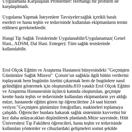
Uygulamada Karşılaşılan Problemler: Herhangi bir problem ile
karşılaşılmadı.
Uygulama Yapmak İsteyenlere Tavsiyeler:sağlık içerikli basılı
eserleri ve hasta teşhis ve tedavisinde kullanılan ekipmanların temin
edilmesi gerekmektedir.
Hangi Tip Sağlık Tesislerinde Uygulanabilir/Uygulanamaz( Genel
Hast., ADSM, Dal Hast. Entegre): Tüm sağlık tesislerinde
kullanılabilir.
Erol Olçok Eğitim ve Araştırma Hastanesi bünyesindeki "Geçmişten
Günümüze Sağlık Müzesi" Çorum’un sağlıkla ilgili bütün verilerini
toplayarak hem bugünün özetini çıkarmak hem de bugünlere nasıl
gelindiğini göstermek için oluşturuldu.810 yataklı Erol Olçok Eğitim
ve Araştırma Hastanesinin üçüncü katında oluşturulan, geçmişte
kentte hasta teşhis ve tedavisinde kullanılan ekipmanların yer aldığı
müze, hastanede eğitim gören tıp öğrencilerine 24 saat hizmet
veriyor."Geçmişten günümüze fotoğrafları, makineleri toplamaya
çalışıldı. Öğrenciler bunlara bakarak sağlık sisteminin kuvvetini bir
kez daha anlayacakları düşünülerek planlandı.Müze sayesinde, Hitit
Üniversitesi Tıp Fakültesi öğrencileri, hasta teşhis ve tedavisinde
kullanılan yöntemler ve cihazlardaki gelişmeleri somut şekilde