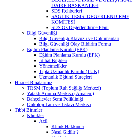
DAİRE BAŞKANLIĞI
SDS Rehberleri
SAĞLIK TESİSİ DEĞERLENDİRME
KOMİTESİ
SDS Öz Değerlendirme Planı
Bilgi Güvenliği
Bilgi Güvenliği Klavuzu ve Dökümanları
Bilgi Güvenliği Olay Bildirim Formu
Eğitim Planlama Kurulu (EPK)
Eğitim Planlama Kurulu (EPK)
İrtibat Bilgileri
Yönetmelikler
Tıpta Uzmanlık Kurulu (TUK)
Uzmanlık Eğitimi Süreçleri
Hizmet Binalarımız
TRSM (Toplum Ruh Sağlığı Merkezi)
Yataklı Arınma Merkezi (Amatem)
Bahçelievler Semt Polikliniği
Onkoloji Tanı ve Tedavi Merkezi
Tıbbi Birimler
Klinikler
Acil
Klinik Hakkında
Nasıl Gidilir ?