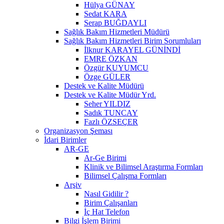
Hülya GÜNAY
Sedat KARA
Serap BUĞDAYLI
Sağlık Bakım Hizmetleri Müdürü
Sağlık Bakım Hizmetleri Birim Sorumluları
İlknur KARAYEL GÜNİNDİ
EMRE ÖZKAN
Özgür KUYUMCU
Özge GÜLER
Destek ve Kalite Müdürü
Destek ve Kalite Müdür Yrd.
Seher YILDIZ
Sadık TUNCAY
Fazlı ÖZSEÇER
Organizasyon Şeması
İdari Birimler
AR-GE
Ar-Ge Birimi
Klinik ve Bilimsel Araştırma Formları
Bilimsel Çalışma Formları
Arşiv
Nasıl Gidilir ?
Birim Çalışanları
İç Hat Telefon
Bilgi İşlem Birimi