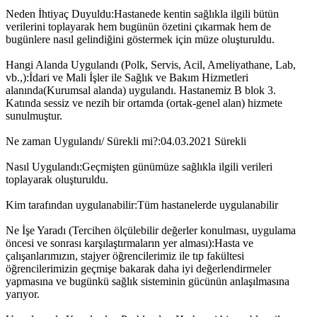
Neden İhtiyaç Duyuldu:Hastanede kentin sağlıkla ilgili bütün
verilerini toplayarak hem bugünün özetini çıkarmak hem de
bugünlere nasıl gelindiğini göstermek için müze oluşturuldu.
Hangi Alanda Uygulandı (Polk, Servis, Acil, Ameliyathane, Lab,
vb.,):İdari ve Mali İşler ile Sağlık ve Bakım Hizmetleri
alanında(Kurumsal alanda) uygulandı. Hastanemiz B blok 3.
Katında sessiz ve nezih bir ortamda (ortak-genel alan) hizmete
sunulmuştur.
Ne zaman Uygulandı/ Sürekli mi?:04.03.2021 Sürekli
Nasıl Uygulandı:Geçmişten günümüze sağlıkla ilgili verileri
toplayarak oluşturuldu.
Kim tarafından uygulanabilir:Tüm hastanelerde uygulanabilir
Ne İşe Yaradı (Tercihen ölçülebilir değerler konulması, uygulama
öncesi ve sonrası karşılaştırmaların yer alması):Hasta ve
çalışanlarımızın, stajyer öğrencilerimiz ile tıp fakültesi
öğrencilerimizin geçmişe bakarak daha iyi değerlendirmeler
yapmasına ve bugünkü sağlık sisteminin gücünün anlaşılmasına
yarıyor.