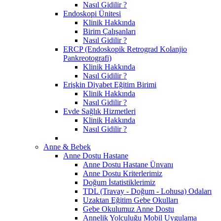
Nasıl Gidilir ?
Endoskopi Ünitesi
Klinik Hakkında
Birim Çalışanları
Nasıl Gidilir ?
ERCP (Endoskopik Retrograd Kolanjio
Pankreotografi)
Klinik Hakkında
Nasıl Gidilir ?
Erişkin Diyabet Eğitim Birimi
Klinik Hakkında
Nasıl Gidilir ?
Evde Sağlık Hizmetleri
Klinik Hakkında
Nasıl Gidilir ?
Anne & Bebek
Anne Dostu Hastane
Anne Dostu Hastane Ünvanı
Anne Dostu Kriterlerimiz
Doğum İstatistiklerimiz
TDL (Travay - Doğum - Lohusa) Odaları
Uzaktan Eğitim Gebe Okulları
Gebe Okulumuz Anne Dostu
Annelik Yolculuğu Mobil Uygulama