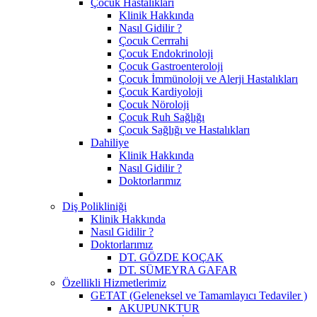
Çocuk Hastalıkları
Klinik Hakkında
Nasıl Gidilir ?
Çocuk Cerrrahi
Çocuk Endokrinoloji
Çocuk Gastroenteroloji
Çocuk İmmünoloji ve Alerji Hastalıkları
Çocuk Kardiyoloji
Çocuk Nöroloji
Çocuk Ruh Sağlığı
Çocuk Sağlığı ve Hastalıkları
Dahiliye
Klinik Hakkında
Nasıl Gidilir ?
Doktorlarımız
Diş Polikliniği
Klinik Hakkında
Nasıl Gidilir ?
Doktorlarımız
DT. GÖZDE KOÇAK
DT. SÜMEYRA GAFAR
Özellikli Hizmetlerimiz
GETAT (Geleneksel ve Tamamlayıcı Tedaviler )
AKUPUNKTUR