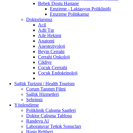
Bebek Dostu Hastane
Emzirme - Laktasyon Polikliniği
Emzirme Politikamız
Doktorlarımız
Acil
Adli Tıp
Aile Hekimi
Anatomi
Anesteziyoloji
Beyin Cerrahi
Cerrahi Onkoloji
Cildiye
Çocuk Cerrrahi
Çocuk Endokrinoloji
Sağlık Turizmi / Health Tourism
Çorum Tanıtım Filmi
Sağlık Hizmetleri
Şehrimiz
Yönlendirme
Poliklinik Çalışma Saatleri
Doktor Çalışma Tablosu
Randevu Al
Laboratuvar Tetkik Sonuçları
Hasta Rehberi