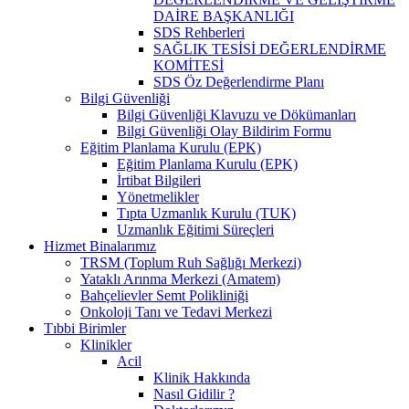
DAİRE BAŞKANLIĞI
SDS Rehberleri
SAĞLIK TESİSİ DEĞERLENDİRME
KOMİTESİ
SDS Öz Değerlendirme Planı
Bilgi Güvenliği
Bilgi Güvenliği Klavuzu ve Dökümanları
Bilgi Güvenliği Olay Bildirim Formu
Eğitim Planlama Kurulu (EPK)
Eğitim Planlama Kurulu (EPK)
İrtibat Bilgileri
Yönetmelikler
Tıpta Uzmanlık Kurulu (TUK)
Uzmanlık Eğitimi Süreçleri
Hizmet Binalarımız
TRSM (Toplum Ruh Sağlığı Merkezi)
Yataklı Arınma Merkezi (Amatem)
Bahçelievler Semt Polikliniği
Onkoloji Tanı ve Tedavi Merkezi
Tıbbi Birimler
Klinikler
Acil
Klinik Hakkında
Nasıl Gidilir ?