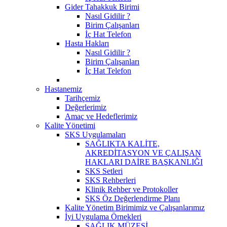
Gider Tahakkuk Birimi
Nasıl Gidilir ?
Birim Çalışanları
İç Hat Telefon
Hasta Hakları
Nasıl Gidilir ?
Birim Çalışanları
İç Hat Telefon
Hastanemiz
Tarihçemiz
Değerlerimiz
Amaç ve Hedeflerimiz
Kalite Yönetimi
SKS Uygulamaları
SAĞLIKTA KALİTE,
AKREDİTASYON VE ÇALIŞAN
HAKLARI DAİRE BAŞKANLIĞI
SKS Setleri
SKS Rehberleri
Klinik Rehber ve Protokoller
SKS Öz Değerlendirme Planı
Kalite Yönetim Birimimiz ve Çalışanlarımız
İyi Uygulama Örnekleri
SAĞLIK MÜZESİ