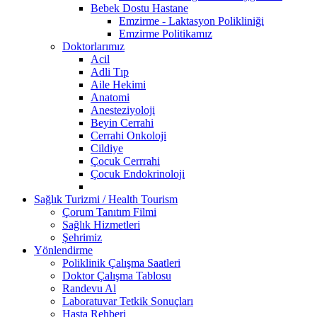
Bebek Dostu Hastane
Emzirme - Laktasyon Polikliniği
Emzirme Politikamız
Doktorlarımız
Acil
Adli Tıp
Aile Hekimi
Anatomi
Anesteziyoloji
Beyin Cerrahi
Cerrahi Onkoloji
Cildiye
Çocuk Cerrrahi
Çocuk Endokrinoloji
Sağlık Turizmi / Health Tourism
Çorum Tanıtım Filmi
Sağlık Hizmetleri
Şehrimiz
Yönlendirme
Poliklinik Çalışma Saatleri
Doktor Çalışma Tablosu
Randevu Al
Laboratuvar Tetkik Sonuçları
Hasta Rehberi