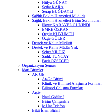
Hülya GÜNAY
Sedat KARA
Serap BUĞDAYLI
Sağlık Bakım Hizmetleri Müdürü
Sağlık Bakım Hizmetleri Birim Sorumluları
İlknur KARAYEL GÜNİNDİ
EMRE ÖZKAN
Özgür KUYUMCU
Özge GÜLER
Destek ve Kalite Müdürü
Destek ve Kalite Müdür Yrd.
Seher YILDIZ
Sadık TUNCAY
Fazlı ÖZSEÇER
Organizasyon Şeması
İdari Birimler
AR-GE
Ar-Ge Birimi
Klinik ve Bilimsel Araştırma Formları
Bilimsel Çalışma Formları
Arşiv
Nasıl Gidilir ?
Birim Çalışanları
İç Hat Telefon
Bilgi İşlem Birimi