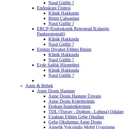
Nasıl Gidilir ?
Endoskopi Ünitesi
Klinik Hakkında
Birim Çalışanları
Nasıl Gidilir ?
ERCP (Endoskopik Retrograd Kolanjio
Pankreotografi)
Klinik Hakkında
Nasıl Gidilir ?
Erişkin Diyabet Eğitim Birimi
Klinik Hakkında
Nasıl Gidilir ?
Evde Sağlık Hizmetleri
Klinik Hakkında
Nasıl Gidilir ?
Anne & Bebek
Anne Dostu Hastane
Anne Dostu Hastane Ünvanı
Anne Dostu Kriterlerimiz
Doğum İstatistiklerimiz
TDL (Travay - Doğum - Lohusa) Odaları
Uzaktan Eğitim Gebe Okulları
Gebe Okulumuz Anne Dostu
Annelik Yolculuğu Mobil Uygulama