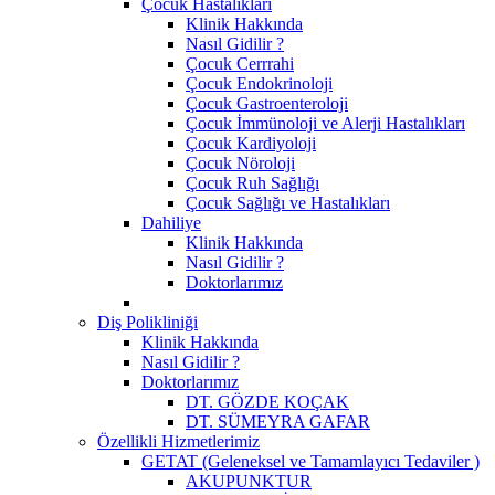
Çocuk Hastalıkları
Klinik Hakkında
Nasıl Gidilir ?
Çocuk Cerrrahi
Çocuk Endokrinoloji
Çocuk Gastroenteroloji
Çocuk İmmünoloji ve Alerji Hastalıkları
Çocuk Kardiyoloji
Çocuk Nöroloji
Çocuk Ruh Sağlığı
Çocuk Sağlığı ve Hastalıkları
Dahiliye
Klinik Hakkında
Nasıl Gidilir ?
Doktorlarımız
Diş Polikliniği
Klinik Hakkında
Nasıl Gidilir ?
Doktorlarımız
DT. GÖZDE KOÇAK
DT. SÜMEYRA GAFAR
Özellikli Hizmetlerimiz
GETAT (Geleneksel ve Tamamlayıcı Tedaviler )
AKUPUNKTUR