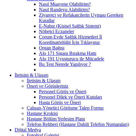
Nasıl Muayene Olabilirim?
Nasıl Randevu Alabilirim?
Ziyaretçi ve Refakatçilerin Uyması Gereken
Kurallar
E-Nabız (Kişisel Sağlık Sistemi)
Nöbetçi Eczaneler
Çorum Evde Sağlık Hizmetleri İl
Koordinatörlüğü İçin Tıklayınız
Organ Bağışı
Alo 171 Sigara Bırakma Hattı
Alo 191 Uyuşturucu ile Mücadele
Bu Test Nerede Yapılıyor ?
İletişim & Ulaşım
İletişim & Ulaşım
Öneri ve Görüşleriniz
Personel Görüş ve Öneri
Personel Dilek ve Öneri Kutuları
Hasta Görüş ve Öneri
Çalışan-Yönetici Görüşme Talep Formu
Hastane Krokisi
Hastane Bölüm Yerleşim Planı
Telefon Rehberi (Hastane Dahili Telefon Numaraları)
Dijital Medya
Fotoğraf Galerisi