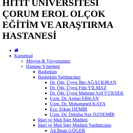
HİTİT ÜNİVERSİTESİ
ÇORUM EROL OLÇOK
EĞİTİM VE ARAŞTIRMA
HASTANESİ
Kurumsal
Misyon & Vizyonumuz
Hastane Yönetimi
Başhekim
Başhekim Yardımcıları
Dr. Öğr. Üyesi İlter AĞAÇKIRAN
Dr. Öğr. Üyesi Filiz YILMAZ
Dr. Öğr. Üyesi Mahmut Arif YÜKSEK
Uzm. Dr. Arslan ERKAN
Uzm. Dr. Muhammed KAYA
Ecz. Erkan DEMİR
Uzm. Dr. Dilruba Nur ÖZDEMİR
İdari ve Mali İşler Müdürü
İdari ve Mali İşler Müdürü Yardımcıları
Ali İhsan GÖGER