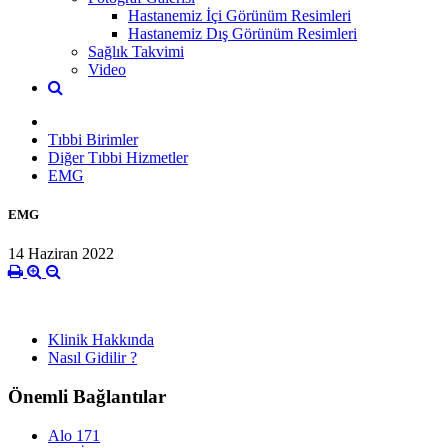
Hastanemiz İçi Görünüm Resimleri
Hastanemiz Dış Görünüm Resimleri
Sağlık Takvimi
Video
Tıbbi Birimler
Diğer Tıbbi Hizmetler
EMG
EMG
14 Haziran 2022
Klinik Hakkında
Nasıl Gidilir ?
Önemli Bağlantılar
Alo 171