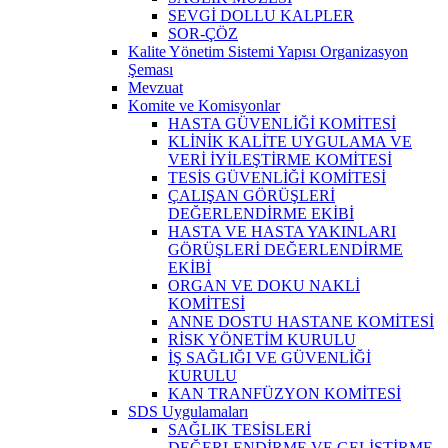
SEVGİ DOLLU KALPLER
SOR-ÇÖZ
Kalite Yönetim Sistemi Yapısı Organizasyon
Şeması
Mevzuat
Komite ve Komisyonlar
HASTA GÜVENLİĞİ KOMİTESİ
KLİNİK KALİTE UYGULAMA VE
VERİ İYİLEŞTİRME KOMİTESİ
TESİS GÜVENLİĞİ KOMİTESİ
ÇALIŞAN GÖRÜŞLERİ
DEĞERLENDİRME EKİBİ
HASTA VE HASTA YAKINLARI
GÖRÜŞLERİ DEĞERLENDİRME
EKİBİ
ORGAN VE DOKU NAKLİ
KOMİTESİ
ANNE DOSTU HASTANE KOMİTESİ
RİSK YÖNETİM KURULU
İŞ SAĞLIĞI VE GÜVENLİĞİ
KURULU
KAN TRANFÜZYON KOMİTESİ
SDS Uygulamaları
SAĞLIK TESİSLERİ
DEĞERLENDİRME VE GELİŞTİRME