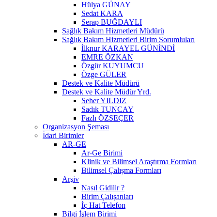
Hülya GÜNAY
Sedat KARA
Serap BUĞDAYLI
Sağlık Bakım Hizmetleri Müdürü
Sağlık Bakım Hizmetleri Birim Sorumluları
İlknur KARAYEL GÜNİNDİ
EMRE ÖZKAN
Özgür KUYUMCU
Özge GÜLER
Destek ve Kalite Müdürü
Destek ve Kalite Müdür Yrd.
Seher YILDIZ
Sadık TUNCAY
Fazlı ÖZSEÇER
Organizasyon Şeması
İdari Birimler
AR-GE
Ar-Ge Birimi
Klinik ve Bilimsel Araştırma Formları
Bilimsel Çalışma Formları
Arşiv
Nasıl Gidilir ?
Birim Çalışanları
İç Hat Telefon
Bilgi İşlem Birimi