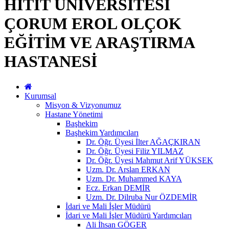
HİTİT ÜNİVERSİTESİ
ÇORUM EROL OLÇOK
EĞİTİM VE ARAŞTIRMA
HASTANESİ
Kurumsal
Misyon & Vizyonumuz
Hastane Yönetimi
Başhekim
Başhekim Yardımcıları
Dr. Öğr. Üyesi İlter AĞAÇKIRAN
Dr. Öğr. Üyesi Filiz YILMAZ
Dr. Öğr. Üyesi Mahmut Arif YÜKSEK
Uzm. Dr. Arslan ERKAN
Uzm. Dr. Muhammed KAYA
Ecz. Erkan DEMİR
Uzm. Dr. Dilruba Nur ÖZDEMİR
İdari ve Mali İşler Müdürü
İdari ve Mali İşler Müdürü Yardımcıları
Ali İhsan GÖGER