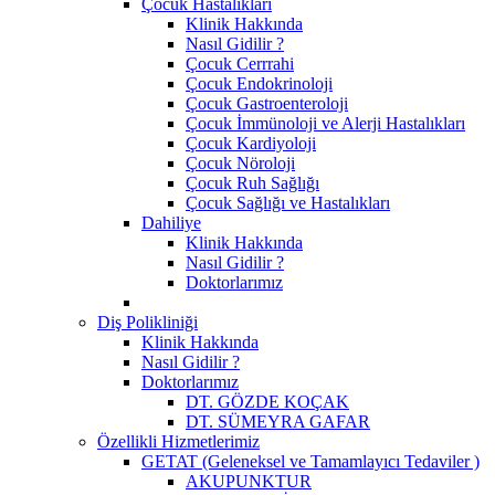
Çocuk Hastalıkları
Klinik Hakkında
Nasıl Gidilir ?
Çocuk Cerrrahi
Çocuk Endokrinoloji
Çocuk Gastroenteroloji
Çocuk İmmünoloji ve Alerji Hastalıkları
Çocuk Kardiyoloji
Çocuk Nöroloji
Çocuk Ruh Sağlığı
Çocuk Sağlığı ve Hastalıkları
Dahiliye
Klinik Hakkında
Nasıl Gidilir ?
Doktorlarımız
Diş Polikliniği
Klinik Hakkında
Nasıl Gidilir ?
Doktorlarımız
DT. GÖZDE KOÇAK
DT. SÜMEYRA GAFAR
Özellikli Hizmetlerimiz
GETAT (Geleneksel ve Tamamlayıcı Tedaviler )
AKUPUNKTUR