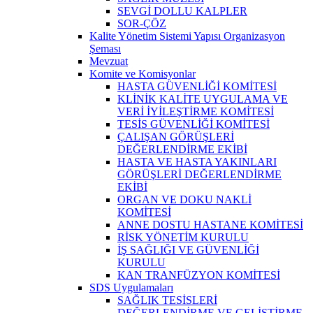
SEVGİ DOLLU KALPLER
SOR-ÇÖZ
Kalite Yönetim Sistemi Yapısı Organizasyon
Şeması
Mevzuat
Komite ve Komisyonlar
HASTA GÜVENLİĞİ KOMİTESİ
KLİNİK KALİTE UYGULAMA VE
VERİ İYİLEŞTİRME KOMİTESİ
TESİS GÜVENLİĞİ KOMİTESİ
ÇALIŞAN GÖRÜŞLERİ
DEĞERLENDİRME EKİBİ
HASTA VE HASTA YAKINLARI
GÖRÜŞLERİ DEĞERLENDİRME
EKİBİ
ORGAN VE DOKU NAKLİ
KOMİTESİ
ANNE DOSTU HASTANE KOMİTESİ
RİSK YÖNETİM KURULU
İŞ SAĞLIĞI VE GÜVENLİĞİ
KURULU
KAN TRANFÜZYON KOMİTESİ
SDS Uygulamaları
SAĞLIK TESİSLERİ
DEĞERLENDİRME VE GELİŞTİRME