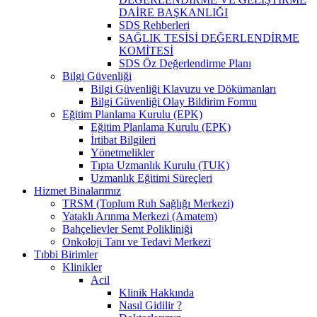
DAİRE BAŞKANLIĞI
SDS Rehberleri
SAĞLIK TESİSİ DEĞERLENDİRME
KOMİTESİ
SDS Öz Değerlendirme Planı
Bilgi Güvenliği
Bilgi Güvenliği Klavuzu ve Dökümanları
Bilgi Güvenliği Olay Bildirim Formu
Eğitim Planlama Kurulu (EPK)
Eğitim Planlama Kurulu (EPK)
İrtibat Bilgileri
Yönetmelikler
Tıpta Uzmanlık Kurulu (TUK)
Uzmanlık Eğitimi Süreçleri
Hizmet Binalarımız
TRSM (Toplum Ruh Sağlığı Merkezi)
Yataklı Arınma Merkezi (Amatem)
Bahçelievler Semt Polikliniği
Onkoloji Tanı ve Tedavi Merkezi
Tıbbi Birimler
Klinikler
Acil
Klinik Hakkında
Nasıl Gidilir ?