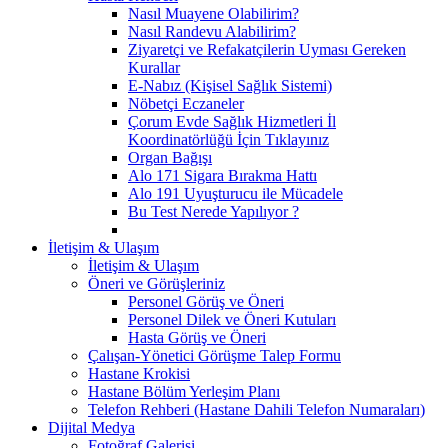
Nasıl Muayene Olabilirim?
Nasıl Randevu Alabilirim?
Ziyaretçi ve Refakatçilerin Uyması Gereken
Kurallar
E-Nabız (Kişisel Sağlık Sistemi)
Nöbetçi Eczaneler
Çorum Evde Sağlık Hizmetleri İl
Koordinatörlüğü İçin Tıklayınız
Organ Bağışı
Alo 171 Sigara Bırakma Hattı
Alo 191 Uyuşturucu ile Mücadele
Bu Test Nerede Yapılıyor ?
İletişim & Ulaşım
İletişim & Ulaşım
Öneri ve Görüşleriniz
Personel Görüş ve Öneri
Personel Dilek ve Öneri Kutuları
Hasta Görüş ve Öneri
Çalışan-Yönetici Görüşme Talep Formu
Hastane Krokisi
Hastane Bölüm Yerleşim Planı
Telefon Rehberi (Hastane Dahili Telefon Numaraları)
Dijital Medya
Fotoğraf Galerisi