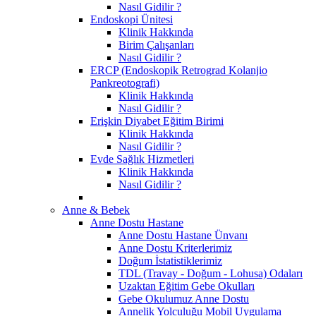
Nasıl Gidilir ?
Endoskopi Ünitesi
Klinik Hakkında
Birim Çalışanları
Nasıl Gidilir ?
ERCP (Endoskopik Retrograd Kolanjio
Pankreotografi)
Klinik Hakkında
Nasıl Gidilir ?
Erişkin Diyabet Eğitim Birimi
Klinik Hakkında
Nasıl Gidilir ?
Evde Sağlık Hizmetleri
Klinik Hakkında
Nasıl Gidilir ?
Anne & Bebek
Anne Dostu Hastane
Anne Dostu Hastane Ünvanı
Anne Dostu Kriterlerimiz
Doğum İstatistiklerimiz
TDL (Travay - Doğum - Lohusa) Odaları
Uzaktan Eğitim Gebe Okulları
Gebe Okulumuz Anne Dostu
Annelik Yolculuğu Mobil Uygulama