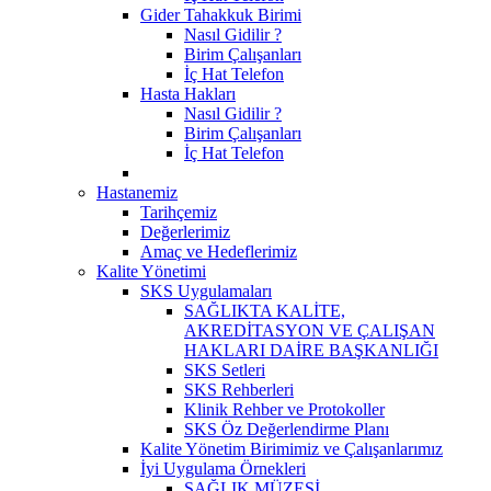
Gider Tahakkuk Birimi
Nasıl Gidilir ?
Birim Çalışanları
İç Hat Telefon
Hasta Hakları
Nasıl Gidilir ?
Birim Çalışanları
İç Hat Telefon
Hastanemiz
Tarihçemiz
Değerlerimiz
Amaç ve Hedeflerimiz
Kalite Yönetimi
SKS Uygulamaları
SAĞLIKTA KALİTE,
AKREDİTASYON VE ÇALIŞAN
HAKLARI DAİRE BAŞKANLIĞI
SKS Setleri
SKS Rehberleri
Klinik Rehber ve Protokoller
SKS Öz Değerlendirme Planı
Kalite Yönetim Birimimiz ve Çalışanlarımız
İyi Uygulama Örnekleri
SAĞLIK MÜZESİ