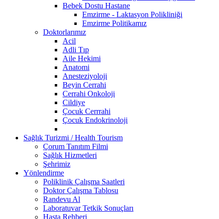
Bebek Dostu Hastane
Emzirme - Laktasyon Polikliniği
Emzirme Politikamız
Doktorlarımız
Acil
Adli Tıp
Aile Hekimi
Anatomi
Anesteziyoloji
Beyin Cerrahi
Cerrahi Onkoloji
Cildiye
Çocuk Cerrrahi
Çocuk Endokrinoloji
Sağlık Turizmi / Health Tourism
Çorum Tanıtım Filmi
Sağlık Hizmetleri
Şehrimiz
Yönlendirme
Poliklinik Çalışma Saatleri
Doktor Çalışma Tablosu
Randevu Al
Laboratuvar Tetkik Sonuçları
Hasta Rehberi