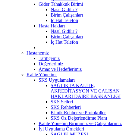
Gider Tahakkuk Birimi
Nasıl Gidilir ?
Birim Çalışanları
İç Hat Telefon
Hasta Hakları
Nasıl Gidilir ?
Birim Çalışanları
İç Hat Telefon
Hastanemiz
Tarihçemiz
Değerlerimiz
Amaç ve Hedeflerimiz
Kalite Yönetimi
SKS Uygulamaları
SAĞLIKTA KALİTE,
AKREDİTASYON VE ÇALIŞAN
HAKLARI DAİRE BAŞKANLIĞI
SKS Setleri
SKS Rehberleri
Klinik Rehber ve Protokoller
SKS Öz Değerlendirme Planı
Kalite Yönetim Birimimiz ve Çalışanlarımız
İyi Uygulama Örnekleri
SAĞLIK MÜZESİ