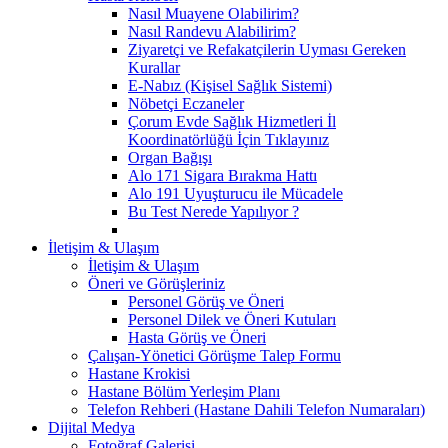
Nasıl Muayene Olabilirim?
Nasıl Randevu Alabilirim?
Ziyaretçi ve Refakatçilerin Uyması Gereken
Kurallar
E-Nabız (Kişisel Sağlık Sistemi)
Nöbetçi Eczaneler
Çorum Evde Sağlık Hizmetleri İl
Koordinatörlüğü İçin Tıklayınız
Organ Bağışı
Alo 171 Sigara Bırakma Hattı
Alo 191 Uyuşturucu ile Mücadele
Bu Test Nerede Yapılıyor ?
İletişim & Ulaşım
İletişim & Ulaşım
Öneri ve Görüşleriniz
Personel Görüş ve Öneri
Personel Dilek ve Öneri Kutuları
Hasta Görüş ve Öneri
Çalışan-Yönetici Görüşme Talep Formu
Hastane Krokisi
Hastane Bölüm Yerleşim Planı
Telefon Rehberi (Hastane Dahili Telefon Numaraları)
Dijital Medya
Fotoğraf Galerisi