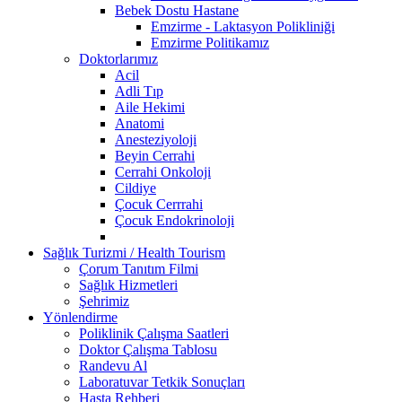
Bebek Dostu Hastane
Emzirme - Laktasyon Polikliniği
Emzirme Politikamız
Doktorlarımız
Acil
Adli Tıp
Aile Hekimi
Anatomi
Anesteziyoloji
Beyin Cerrahi
Cerrahi Onkoloji
Cildiye
Çocuk Cerrrahi
Çocuk Endokrinoloji
Sağlık Turizmi / Health Tourism
Çorum Tanıtım Filmi
Sağlık Hizmetleri
Şehrimiz
Yönlendirme
Poliklinik Çalışma Saatleri
Doktor Çalışma Tablosu
Randevu Al
Laboratuvar Tetkik Sonuçları
Hasta Rehberi