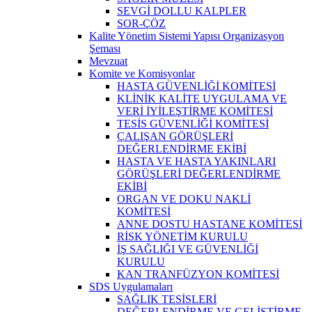
SEVGİ DOLLU KALPLER
SOR-ÇÖZ
Kalite Yönetim Sistemi Yapısı Organizasyon
Şeması
Mevzuat
Komite ve Komisyonlar
HASTA GÜVENLİĞİ KOMİTESİ
KLİNİK KALİTE UYGULAMA VE
VERİ İYİLEŞTİRME KOMİTESİ
TESİS GÜVENLİĞİ KOMİTESİ
ÇALIŞAN GÖRÜŞLERİ
DEĞERLENDİRME EKİBİ
HASTA VE HASTA YAKINLARI
GÖRÜŞLERİ DEĞERLENDİRME
EKİBİ
ORGAN VE DOKU NAKLİ
KOMİTESİ
ANNE DOSTU HASTANE KOMİTESİ
RİSK YÖNETİM KURULU
İŞ SAĞLIĞI VE GÜVENLİĞİ
KURULU
KAN TRANFÜZYON KOMİTESİ
SDS Uygulamaları
SAĞLIK TESİSLERİ
DEĞERLENDİRME VE GELİŞTİRME