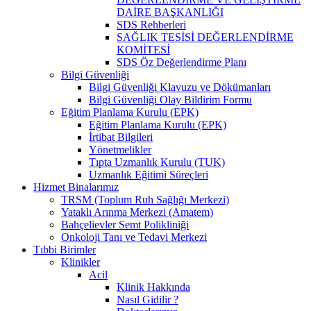
DAİRE BAŞKANLIĞI
SDS Rehberleri
SAĞLIK TESİSİ DEĞERLENDİRME
KOMİTESİ
SDS Öz Değerlendirme Planı
Bilgi Güvenliği
Bilgi Güvenliği Klavuzu ve Dökümanları
Bilgi Güvenliği Olay Bildirim Formu
Eğitim Planlama Kurulu (EPK)
Eğitim Planlama Kurulu (EPK)
İrtibat Bilgileri
Yönetmelikler
Tıpta Uzmanlık Kurulu (TUK)
Uzmanlık Eğitimi Süreçleri
Hizmet Binalarımız
TRSM (Toplum Ruh Sağlığı Merkezi)
Yataklı Arınma Merkezi (Amatem)
Bahçelievler Semt Polikliniği
Onkoloji Tanı ve Tedavi Merkezi
Tıbbi Birimler
Klinikler
Acil
Klinik Hakkında
Nasıl Gidilir ?