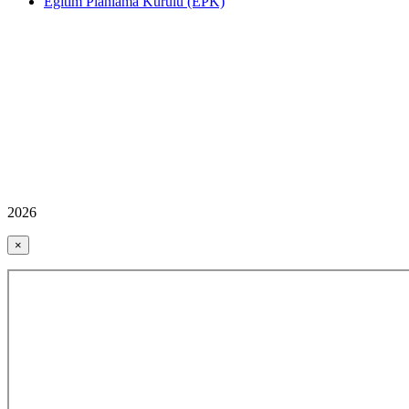
Eğitim Planlama Kurulu (EPK)
2026
×