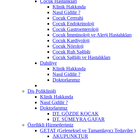
Çocuk Hastalıkları
Klinik Hakkında
Nasıl Gidilir ?
Çocuk Cerrrahi
Çocuk Endokrinoloji
Çocuk Gastroenteroloji
Çocuk İmmünoloji ve Alerji Hastalıkları
Çocuk Kardiyoloji
Çocuk Nöroloji
Çocuk Ruh Sağlığı
Çocuk Sağlığı ve Hastalıkları
Dahiliye
Klinik Hakkında
Nasıl Gidilir ?
Doktorlarımız
Diş Polikliniği
Klinik Hakkında
Nasıl Gidilir ?
Doktorlarımız
DT. GÖZDE KOÇAK
DT. SÜMEYRA GAFAR
Özellikli Hizmetlerimiz
GETAT (Geleneksel ve Tamamlayıcı Tedaviler )
AKUPUNKTUR