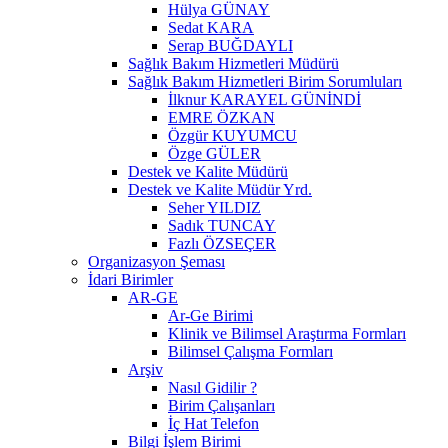
Hülya GÜNAY
Sedat KARA
Serap BUĞDAYLI
Sağlık Bakım Hizmetleri Müdürü
Sağlık Bakım Hizmetleri Birim Sorumluları
İlknur KARAYEL GÜNİNDİ
EMRE ÖZKAN
Özgür KUYUMCU
Özge GÜLER
Destek ve Kalite Müdürü
Destek ve Kalite Müdür Yrd.
Seher YILDIZ
Sadık TUNCAY
Fazlı ÖZSEÇER
Organizasyon Şeması
İdari Birimler
AR-GE
Ar-Ge Birimi
Klinik ve Bilimsel Araştırma Formları
Bilimsel Çalışma Formları
Arşiv
Nasıl Gidilir ?
Birim Çalışanları
İç Hat Telefon
Bilgi İşlem Birimi