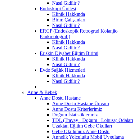
Nasıl Gidilir ?
Endoskopi Ünitesi
Klinik Hakkında
Birim Çalışanları
Nasıl Gidilir ?
ERCP (Endoskopik Retrograd Kolanjio
Pankreotografi)
Klinik Hakkında
Nasıl Gidilir ?
Erişkin Diyabet Eğitim Birimi
Klinik Hakkında
Nasıl Gidilir ?
Evde Sağlık Hizmetleri
Klinik Hakkında
Nasıl Gidilir ?
Anne & Bebek
Anne Dostu Hastane
Anne Dostu Hastane Ünvanı
Anne Dostu Kriterlerimiz
Doğum İstatistiklerimiz
TDL (Travay - Doğum - Lohusa) Odaları
Uzaktan Eğitim Gebe Okulları
Gebe Okulumuz Anne Dostu
Annelik Yolculuğu Mobil Uygulama