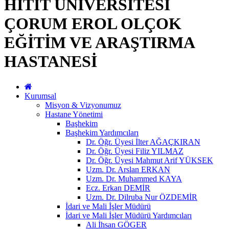
HİTİT ÜNİVERSİTESİ
ÇORUM EROL OLÇOK
EĞİTİM VE ARAŞTIRMA
HASTANESİ
Kurumsal
Misyon & Vizyonumuz
Hastane Yönetimi
Başhekim
Başhekim Yardımcıları
Dr. Öğr. Üyesi İlter AĞAÇKIRAN
Dr. Öğr. Üyesi Filiz YILMAZ
Dr. Öğr. Üyesi Mahmut Arif YÜKSEK
Uzm. Dr. Arslan ERKAN
Uzm. Dr. Muhammed KAYA
Ecz. Erkan DEMİR
Uzm. Dr. Dilruba Nur ÖZDEMİR
İdari ve Mali İşler Müdürü
İdari ve Mali İşler Müdürü Yardımcıları
Ali İhsan GÖGER