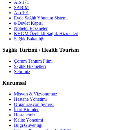
Alo 171
SABİM
Alo 191
Evde Sağlık Yönetim Sistemi
e-Devlet Kapısı
Nöbetçi Eczaneler
KHGM Özellikli Sağlık Hizmetleri
Sağlık Bakanlığı
Sağlık Turizmi / Health Tourism
Çorum Tanıtım Filmi
Sağlık Hizmetleri
Şehrimiz
Kurumsal
Misyon & Vizyonumuz
Hastane Yönetimi
Organizasyon Şeması
İdari Birimler
Hastanemiz
Kalite Yönetimi
Bilgi Güvenliği