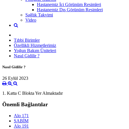
Hastanemiz İçi Görünüm Resimleri
Hastanemiz Dış Görünüm Resimleri
Sağlık Takvimi
Video
Tıbbi Birimler
Özellikli Hizmetlerimiz
Yoğun Bakım Üniteleri
Nasıl Gidilir ?
Nasıl Gidilir ?
26 Eylül 2023
1. Katta C Blokta Yer Almaktadır
Önemli Bağlantılar
Alo 171
SABİM
Alo 191