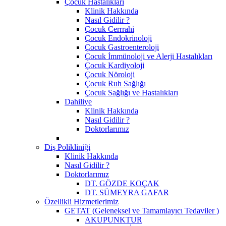
Çocuk Hastalıkları
Klinik Hakkında
Nasıl Gidilir ?
Çocuk Cerrrahi
Çocuk Endokrinoloji
Çocuk Gastroenteroloji
Çocuk İmmünoloji ve Alerji Hastalıkları
Çocuk Kardiyoloji
Çocuk Nöroloji
Çocuk Ruh Sağlığı
Çocuk Sağlığı ve Hastalıkları
Dahiliye
Klinik Hakkında
Nasıl Gidilir ?
Doktorlarımız
Diş Polikliniği
Klinik Hakkında
Nasıl Gidilir ?
Doktorlarımız
DT. GÖZDE KOÇAK
DT. SÜMEYRA GAFAR
Özellikli Hizmetlerimiz
GETAT (Geleneksel ve Tamamlayıcı Tedaviler )
AKUPUNKTUR