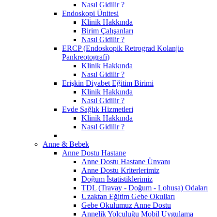
Nasıl Gidilir ?
Endoskopi Ünitesi
Klinik Hakkında
Birim Çalışanları
Nasıl Gidilir ?
ERCP (Endoskopik Retrograd Kolanjio
Pankreotografi)
Klinik Hakkında
Nasıl Gidilir ?
Erişkin Diyabet Eğitim Birimi
Klinik Hakkında
Nasıl Gidilir ?
Evde Sağlık Hizmetleri
Klinik Hakkında
Nasıl Gidilir ?
Anne & Bebek
Anne Dostu Hastane
Anne Dostu Hastane Ünvanı
Anne Dostu Kriterlerimiz
Doğum İstatistiklerimiz
TDL (Travay - Doğum - Lohusa) Odaları
Uzaktan Eğitim Gebe Okulları
Gebe Okulumuz Anne Dostu
Annelik Yolculuğu Mobil Uygulama