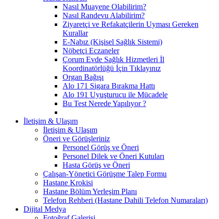
Nasıl Muayene Olabilirim?
Nasıl Randevu Alabilirim?
Ziyaretçi ve Refakatçilerin Uyması Gereken
Kurallar
E-Nabız (Kişisel Sağlık Sistemi)
Nöbetçi Eczaneler
Çorum Evde Sağlık Hizmetleri İl
Koordinatörlüğü İçin Tıklayınız
Organ Bağışı
Alo 171 Sigara Bırakma Hattı
Alo 191 Uyuşturucu ile Mücadele
Bu Test Nerede Yapılıyor ?
İletişim & Ulaşım
İletişim & Ulaşım
Öneri ve Görüşleriniz
Personel Görüş ve Öneri
Personel Dilek ve Öneri Kutuları
Hasta Görüş ve Öneri
Çalışan-Yönetici Görüşme Talep Formu
Hastane Krokisi
Hastane Bölüm Yerleşim Planı
Telefon Rehberi (Hastane Dahili Telefon Numaraları)
Dijital Medya
Fotoğraf Galerisi