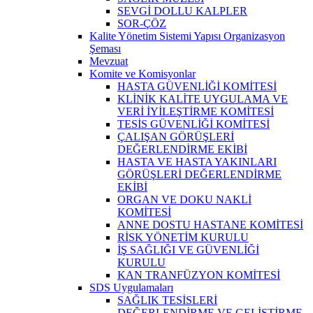
SEVGİ DOLLU KALPLER
SOR-ÇÖZ
Kalite Yönetim Sistemi Yapısı Organizasyon
Şeması
Mevzuat
Komite ve Komisyonlar
HASTA GÜVENLİĞİ KOMİTESİ
KLİNİK KALİTE UYGULAMA VE
VERİ İYİLEŞTİRME KOMİTESİ
TESİS GÜVENLİĞİ KOMİTESİ
ÇALIŞAN GÖRÜŞLERİ
DEĞERLENDİRME EKİBİ
HASTA VE HASTA YAKINLARI
GÖRÜŞLERİ DEĞERLENDİRME
EKİBİ
ORGAN VE DOKU NAKLİ
KOMİTESİ
ANNE DOSTU HASTANE KOMİTESİ
RİSK YÖNETİM KURULU
İŞ SAĞLIĞI VE GÜVENLİĞİ
KURULU
KAN TRANFÜZYON KOMİTESİ
SDS Uygulamaları
SAĞLIK TESİSLERİ
DEĞERLENDİRME VE GELİŞTİRME