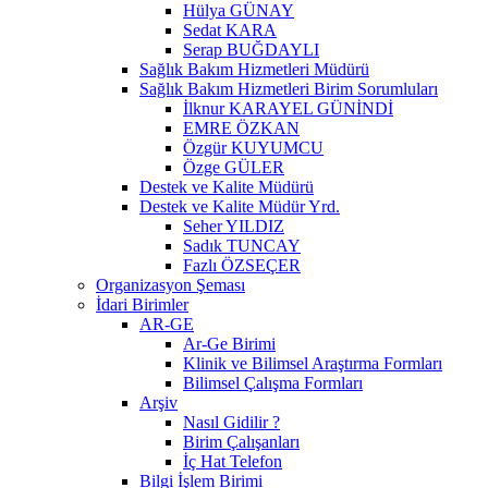
Hülya GÜNAY
Sedat KARA
Serap BUĞDAYLI
Sağlık Bakım Hizmetleri Müdürü
Sağlık Bakım Hizmetleri Birim Sorumluları
İlknur KARAYEL GÜNİNDİ
EMRE ÖZKAN
Özgür KUYUMCU
Özge GÜLER
Destek ve Kalite Müdürü
Destek ve Kalite Müdür Yrd.
Seher YILDIZ
Sadık TUNCAY
Fazlı ÖZSEÇER
Organizasyon Şeması
İdari Birimler
AR-GE
Ar-Ge Birimi
Klinik ve Bilimsel Araştırma Formları
Bilimsel Çalışma Formları
Arşiv
Nasıl Gidilir ?
Birim Çalışanları
İç Hat Telefon
Bilgi İşlem Birimi