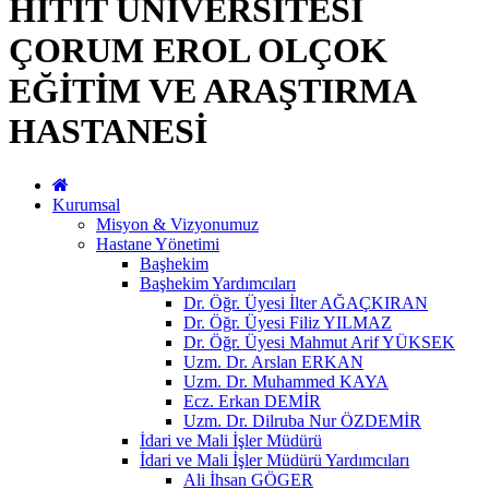
HİTİT ÜNİVERSİTESİ
ÇORUM EROL OLÇOK
EĞİTİM VE ARAŞTIRMA
HASTANESİ
Kurumsal
Misyon & Vizyonumuz
Hastane Yönetimi
Başhekim
Başhekim Yardımcıları
Dr. Öğr. Üyesi İlter AĞAÇKIRAN
Dr. Öğr. Üyesi Filiz YILMAZ
Dr. Öğr. Üyesi Mahmut Arif YÜKSEK
Uzm. Dr. Arslan ERKAN
Uzm. Dr. Muhammed KAYA
Ecz. Erkan DEMİR
Uzm. Dr. Dilruba Nur ÖZDEMİR
İdari ve Mali İşler Müdürü
İdari ve Mali İşler Müdürü Yardımcıları
Ali İhsan GÖGER