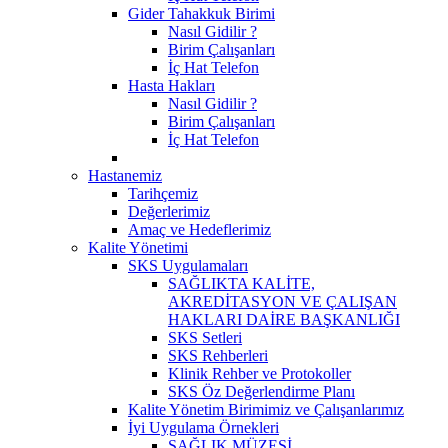
Gider Tahakkuk Birimi
Nasıl Gidilir ?
Birim Çalışanları
İç Hat Telefon
Hasta Hakları
Nasıl Gidilir ?
Birim Çalışanları
İç Hat Telefon
Hastanemiz
Tarihçemiz
Değerlerimiz
Amaç ve Hedeflerimiz
Kalite Yönetimi
SKS Uygulamaları
SAĞLIKTA KALİTE,
AKREDİTASYON VE ÇALIŞAN
HAKLARI DAİRE BAŞKANLIĞI
SKS Setleri
SKS Rehberleri
Klinik Rehber ve Protokoller
SKS Öz Değerlendirme Planı
Kalite Yönetim Birimimiz ve Çalışanlarımız
İyi Uygulama Örnekleri
SAĞLIK MÜZESİ