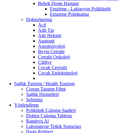
Bebek Dostu Hastane
Emzirme - Laktasyon Polikliniği
Emzirme Politikamız
Doktorlarımız
Acil
Adli Tıp
Aile Hekimi
Anatomi
Anesteziyoloji
Beyin Cerrahi
Cerrahi Onkoloji
Cildiye
Çocuk Cerrrahi
Çocuk Endokrinoloji
Sağlık Turizmi / Health Tourism
Çorum Tanıtım Filmi
Sağlık Hizmetleri
Şehrimiz
Yönlendirme
Poliklinik Çalışma Saatleri
Doktor Çalışma Tablosu
Randevu Al
Laboratuvar Tetkik Sonuçları
Hasta Rehberi