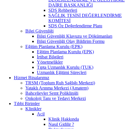
DAİRE BAŞKANLIĞI
SDS Rehberleri
SAĞLIK TESİSİ DEĞERLENDİRME
KOMİTESİ
SDS Öz Değerlendirme Planı
Bilgi Güvenliği
Bilgi Güvenliği Klavuzu ve Dökümanları
Bilgi Güvenliği Olay Bildirim Formu
Eğitim Planlama Kurulu (EPK)
Eğitim Planlama Kurulu (EPK)
İrtibat Bilgileri
Yönetmelikler
Tıpta Uzmanlık Kurulu (TUK)
Uzmanlık Eğitimi Süreçleri
Hizmet Binalarımız
TRSM (Toplum Ruh Sağlığı Merkezi)
Yataklı Arınma Merkezi (Amatem)
Bahçelievler Semt Polikliniği
Onkoloji Tanı ve Tedavi Merkezi
Tıbbi Birimler
Klinikler
Acil
Klinik Hakkında
Nasıl Gidilir ?