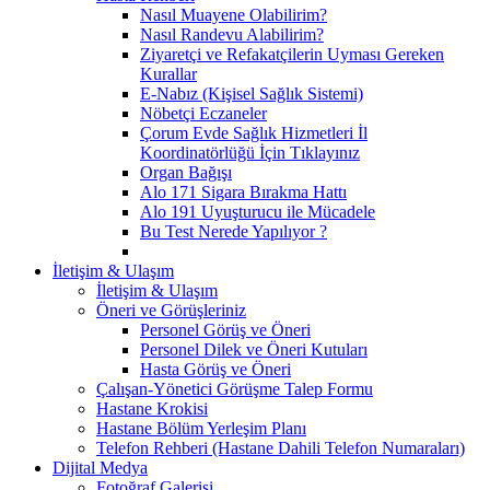
Nasıl Muayene Olabilirim?
Nasıl Randevu Alabilirim?
Ziyaretçi ve Refakatçilerin Uyması Gereken
Kurallar
E-Nabız (Kişisel Sağlık Sistemi)
Nöbetçi Eczaneler
Çorum Evde Sağlık Hizmetleri İl
Koordinatörlüğü İçin Tıklayınız
Organ Bağışı
Alo 171 Sigara Bırakma Hattı
Alo 191 Uyuşturucu ile Mücadele
Bu Test Nerede Yapılıyor ?
İletişim & Ulaşım
İletişim & Ulaşım
Öneri ve Görüşleriniz
Personel Görüş ve Öneri
Personel Dilek ve Öneri Kutuları
Hasta Görüş ve Öneri
Çalışan-Yönetici Görüşme Talep Formu
Hastane Krokisi
Hastane Bölüm Yerleşim Planı
Telefon Rehberi (Hastane Dahili Telefon Numaraları)
Dijital Medya
Fotoğraf Galerisi