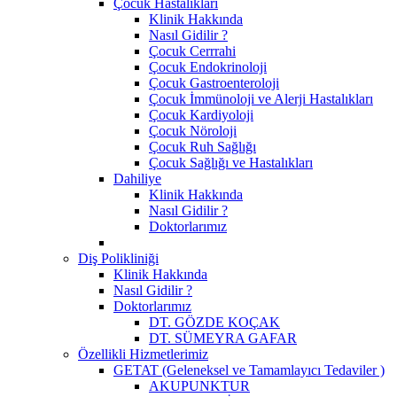
Çocuk Hastalıkları
Klinik Hakkında
Nasıl Gidilir ?
Çocuk Cerrrahi
Çocuk Endokrinoloji
Çocuk Gastroenteroloji
Çocuk İmmünoloji ve Alerji Hastalıkları
Çocuk Kardiyoloji
Çocuk Nöroloji
Çocuk Ruh Sağlığı
Çocuk Sağlığı ve Hastalıkları
Dahiliye
Klinik Hakkında
Nasıl Gidilir ?
Doktorlarımız
Diş Polikliniği
Klinik Hakkında
Nasıl Gidilir ?
Doktorlarımız
DT. GÖZDE KOÇAK
DT. SÜMEYRA GAFAR
Özellikli Hizmetlerimiz
GETAT (Geleneksel ve Tamamlayıcı Tedaviler )
AKUPUNKTUR