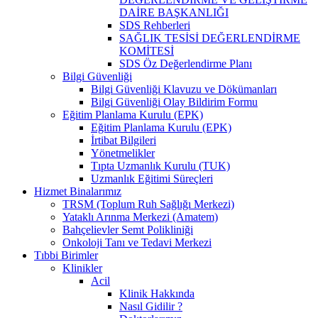
DAİRE BAŞKANLIĞI
SDS Rehberleri
SAĞLIK TESİSİ DEĞERLENDİRME
KOMİTESİ
SDS Öz Değerlendirme Planı
Bilgi Güvenliği
Bilgi Güvenliği Klavuzu ve Dökümanları
Bilgi Güvenliği Olay Bildirim Formu
Eğitim Planlama Kurulu (EPK)
Eğitim Planlama Kurulu (EPK)
İrtibat Bilgileri
Yönetmelikler
Tıpta Uzmanlık Kurulu (TUK)
Uzmanlık Eğitimi Süreçleri
Hizmet Binalarımız
TRSM (Toplum Ruh Sağlığı Merkezi)
Yataklı Arınma Merkezi (Amatem)
Bahçelievler Semt Polikliniği
Onkoloji Tanı ve Tedavi Merkezi
Tıbbi Birimler
Klinikler
Acil
Klinik Hakkında
Nasıl Gidilir ?