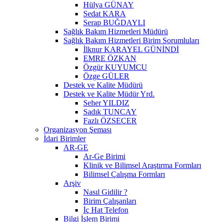
Hülya GÜNAY
Sedat KARA
Serap BUĞDAYLI
Sağlık Bakım Hizmetleri Müdürü
Sağlık Bakım Hizmetleri Birim Sorumluları
İlknur KARAYEL GÜNİNDİ
EMRE ÖZKAN
Özgür KUYUMCU
Özge GÜLER
Destek ve Kalite Müdürü
Destek ve Kalite Müdür Yrd.
Seher YILDIZ
Sadık TUNCAY
Fazlı ÖZSEÇER
Organizasyon Şeması
İdari Birimler
AR-GE
Ar-Ge Birimi
Klinik ve Bilimsel Araştırma Formları
Bilimsel Çalışma Formları
Arşiv
Nasıl Gidilir ?
Birim Çalışanları
İç Hat Telefon
Bilgi İşlem Birimi