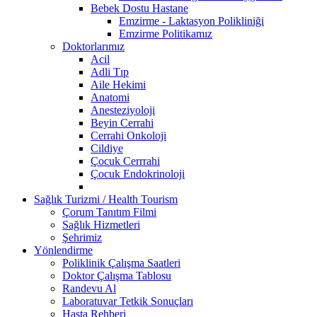
Bebek Dostu Hastane
Emzirme - Laktasyon Polikliniği
Emzirme Politikamız
Doktorlarımız
Acil
Adli Tıp
Aile Hekimi
Anatomi
Anesteziyoloji
Beyin Cerrahi
Cerrahi Onkoloji
Cildiye
Çocuk Cerrrahi
Çocuk Endokrinoloji
Sağlık Turizmi / Health Tourism
Çorum Tanıtım Filmi
Sağlık Hizmetleri
Şehrimiz
Yönlendirme
Poliklinik Çalışma Saatleri
Doktor Çalışma Tablosu
Randevu Al
Laboratuvar Tetkik Sonuçları
Hasta Rehberi