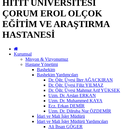
HİTİT ÜNİVERSİTESİ
ÇORUM EROL OLÇOK
EĞİTİM VE ARAŞTIRMA
HASTANESİ
Kurumsal
Misyon & Vizyonumuz
Hastane Yönetimi
Başhekim
Başhekim Yardımcıları
Dr. Öğr. Üyesi İlter AĞAÇKIRAN
Dr. Öğr. Üyesi Filiz YILMAZ
Dr. Öğr. Üyesi Mahmut Arif YÜKSEK
Uzm. Dr. Arslan ERKAN
Uzm. Dr. Muhammed KAYA
Ecz. Erkan DEMİR
Uzm. Dr. Dilruba Nur ÖZDEMİR
İdari ve Mali İşler Müdürü
İdari ve Mali İşler Müdürü Yardımcıları
Ali İhsan GÖGER