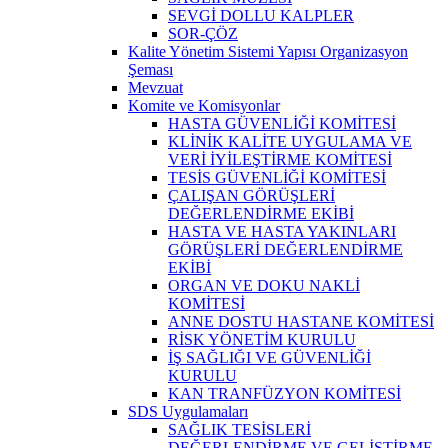
SEVGİ DOLLU KALPLER
SOR-ÇÖZ
Kalite Yönetim Sistemi Yapısı Organizasyon
Şeması
Mevzuat
Komite ve Komisyonlar
HASTA GÜVENLİĞİ KOMİTESİ
KLİNİK KALİTE UYGULAMA VE
VERİ İYİLEŞTİRME KOMİTESİ
TESİS GÜVENLİĞİ KOMİTESİ
ÇALIŞAN GÖRÜŞLERİ
DEĞERLENDİRME EKİBİ
HASTA VE HASTA YAKINLARI
GÖRÜŞLERİ DEĞERLENDİRME
EKİBİ
ORGAN VE DOKU NAKLİ
KOMİTESİ
ANNE DOSTU HASTANE KOMİTESİ
RİSK YÖNETİM KURULU
İŞ SAĞLIĞI VE GÜVENLİĞİ
KURULU
KAN TRANFÜZYON KOMİTESİ
SDS Uygulamaları
SAĞLIK TESİSLERİ
DEĞERLENDİRME VE GELİŞTİRME