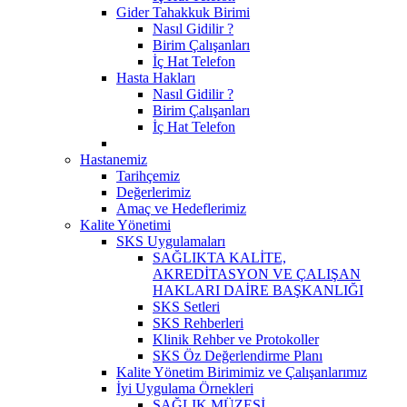
Gider Tahakkuk Birimi
Nasıl Gidilir ?
Birim Çalışanları
İç Hat Telefon
Hasta Hakları
Nasıl Gidilir ?
Birim Çalışanları
İç Hat Telefon
Hastanemiz
Tarihçemiz
Değerlerimiz
Amaç ve Hedeflerimiz
Kalite Yönetimi
SKS Uygulamaları
SAĞLIKTA KALİTE,
AKREDİTASYON VE ÇALIŞAN
HAKLARI DAİRE BAŞKANLIĞI
SKS Setleri
SKS Rehberleri
Klinik Rehber ve Protokoller
SKS Öz Değerlendirme Planı
Kalite Yönetim Birimimiz ve Çalışanlarımız
İyi Uygulama Örnekleri
SAĞLIK MÜZESİ