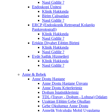
Nasıl Gidilir ?
Endoskopi Ünitesi
Klinik Hakkında
Birim Çalışanları
Nasıl Gidilir ?
ERCP (Endoskopik Retrograd Kolanjio
Pankreotografi)
Klinik Hakkında
Nasıl Gidilir ?
Erişkin Diyabet Eğitim Birimi
Klinik Hakkında
Nasıl Gidilir ?
Evde Sağlık Hizmetleri
Klinik Hakkında
Nasıl Gidilir ?
Anne & Bebek
Anne Dostu Hastane
Anne Dostu Hastane Ünvanı
Anne Dostu Kriterlerimiz
Doğum İstatistiklerimiz
TDL (Travay - Doğum - Lohusa) Odaları
Uzaktan Eğitim Gebe Okulları
Gebe Okulumuz Anne Dostu
Annelik Yolculuğu Mobil Uygulama