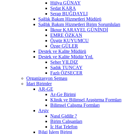
Hülya GÜNAY
Sedat KARA
Serap BUĞDAYLI
Sağlık Bakım Hizmetleri Müdürü
Sağlık Bakım Hizmetleri Birim Sorumluları
İlknur KARAYEL GÜNİNDİ
EMRE ÖZKAN
Özgür KUYUMCU
Özge GÜLER
Destek ve Kalite Müdürü
Destek ve Kalite Müdür Yrd.
Seher YILDIZ
Sadık TUNCAY
Fazlı ÖZSEÇER
Organizasyon Şeması
İdari Birimler
AR-GE
Ar-Ge Birimi
Klinik ve Bilimsel Araştırma Formları
Bilimsel Çalışma Formları
Arşiv
Nasıl Gidilir ?
Birim Çalışanları
İç Hat Telefon
Bilgi İşlem Birimi