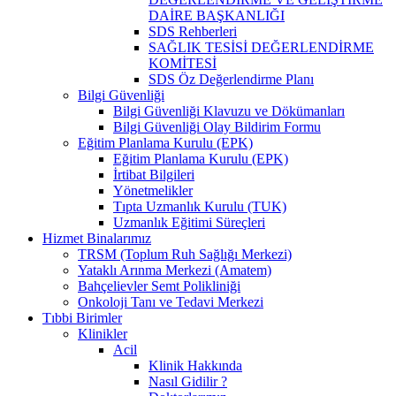
DAİRE BAŞKANLIĞI
SDS Rehberleri
SAĞLIK TESİSİ DEĞERLENDİRME
KOMİTESİ
SDS Öz Değerlendirme Planı
Bilgi Güvenliği
Bilgi Güvenliği Klavuzu ve Dökümanları
Bilgi Güvenliği Olay Bildirim Formu
Eğitim Planlama Kurulu (EPK)
Eğitim Planlama Kurulu (EPK)
İrtibat Bilgileri
Yönetmelikler
Tıpta Uzmanlık Kurulu (TUK)
Uzmanlık Eğitimi Süreçleri
Hizmet Binalarımız
TRSM (Toplum Ruh Sağlığı Merkezi)
Yataklı Arınma Merkezi (Amatem)
Bahçelievler Semt Polikliniği
Onkoloji Tanı ve Tedavi Merkezi
Tıbbi Birimler
Klinikler
Acil
Klinik Hakkında
Nasıl Gidilir ?