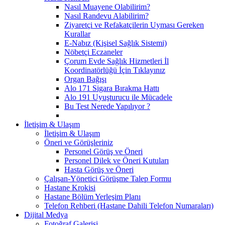
Nasıl Muayene Olabilirim?
Nasıl Randevu Alabilirim?
Ziyaretçi ve Refakatçilerin Uyması Gereken
Kurallar
E-Nabız (Kişisel Sağlık Sistemi)
Nöbetçi Eczaneler
Çorum Evde Sağlık Hizmetleri İl
Koordinatörlüğü İçin Tıklayınız
Organ Bağışı
Alo 171 Sigara Bırakma Hattı
Alo 191 Uyuşturucu ile Mücadele
Bu Test Nerede Yapılıyor ?
İletişim & Ulaşım
İletişim & Ulaşım
Öneri ve Görüşleriniz
Personel Görüş ve Öneri
Personel Dilek ve Öneri Kutuları
Hasta Görüş ve Öneri
Çalışan-Yönetici Görüşme Talep Formu
Hastane Krokisi
Hastane Bölüm Yerleşim Planı
Telefon Rehberi (Hastane Dahili Telefon Numaraları)
Dijital Medya
Fotoğraf Galerisi