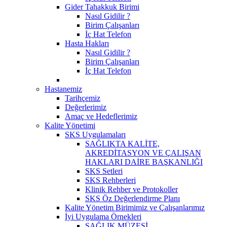
Gider Tahakkuk Birimi
Nasıl Gidilir ?
Birim Çalışanları
İç Hat Telefon
Hasta Hakları
Nasıl Gidilir ?
Birim Çalışanları
İç Hat Telefon
Hastanemiz
Tarihçemiz
Değerlerimiz
Amaç ve Hedeflerimiz
Kalite Yönetimi
SKS Uygulamaları
SAĞLIKTA KALİTE,
AKREDİTASYON VE ÇALIŞAN
HAKLARI DAİRE BAŞKANLIĞI
SKS Setleri
SKS Rehberleri
Klinik Rehber ve Protokoller
SKS Öz Değerlendirme Planı
Kalite Yönetim Birimimiz ve Çalışanlarımız
İyi Uygulama Örnekleri
SAĞLIK MÜZESİ