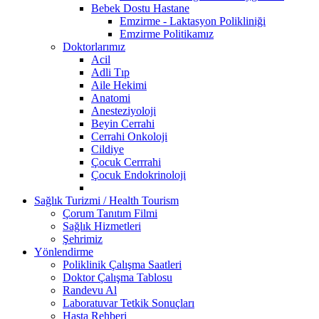
Bebek Dostu Hastane
Emzirme - Laktasyon Polikliniği
Emzirme Politikamız
Doktorlarımız
Acil
Adli Tıp
Aile Hekimi
Anatomi
Anesteziyoloji
Beyin Cerrahi
Cerrahi Onkoloji
Cildiye
Çocuk Cerrrahi
Çocuk Endokrinoloji
Sağlık Turizmi / Health Tourism
Çorum Tanıtım Filmi
Sağlık Hizmetleri
Şehrimiz
Yönlendirme
Poliklinik Çalışma Saatleri
Doktor Çalışma Tablosu
Randevu Al
Laboratuvar Tetkik Sonuçları
Hasta Rehberi