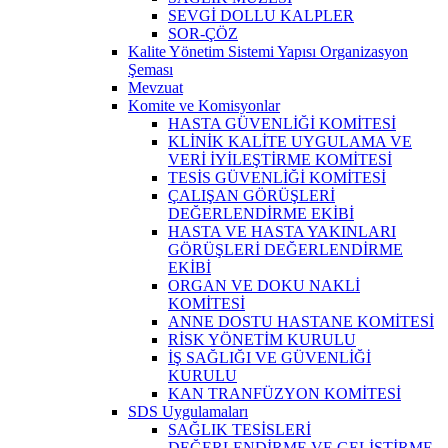
SEVGİ DOLLU KALPLER
SOR-ÇÖZ
Kalite Yönetim Sistemi Yapısı Organizasyon
Şeması
Mevzuat
Komite ve Komisyonlar
HASTA GÜVENLİĞİ KOMİTESİ
KLİNİK KALİTE UYGULAMA VE
VERİ İYİLEŞTİRME KOMİTESİ
TESİS GÜVENLİĞİ KOMİTESİ
ÇALIŞAN GÖRÜŞLERİ
DEĞERLENDİRME EKİBİ
HASTA VE HASTA YAKINLARI
GÖRÜŞLERİ DEĞERLENDİRME
EKİBİ
ORGAN VE DOKU NAKLİ
KOMİTESİ
ANNE DOSTU HASTANE KOMİTESİ
RİSK YÖNETİM KURULU
İŞ SAĞLIĞI VE GÜVENLİĞİ
KURULU
KAN TRANFÜZYON KOMİTESİ
SDS Uygulamaları
SAĞLIK TESİSLERİ
DEĞERLENDİRME VE GELİŞTİRME