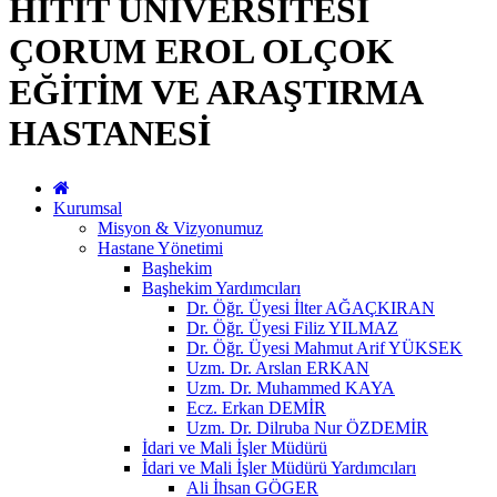
HİTİT ÜNİVERSİTESİ
ÇORUM EROL OLÇOK
EĞİTİM VE ARAŞTIRMA
HASTANESİ
Kurumsal
Misyon & Vizyonumuz
Hastane Yönetimi
Başhekim
Başhekim Yardımcıları
Dr. Öğr. Üyesi İlter AĞAÇKIRAN
Dr. Öğr. Üyesi Filiz YILMAZ
Dr. Öğr. Üyesi Mahmut Arif YÜKSEK
Uzm. Dr. Arslan ERKAN
Uzm. Dr. Muhammed KAYA
Ecz. Erkan DEMİR
Uzm. Dr. Dilruba Nur ÖZDEMİR
İdari ve Mali İşler Müdürü
İdari ve Mali İşler Müdürü Yardımcıları
Ali İhsan GÖGER