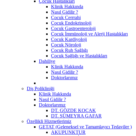
Çocuk Hastalıkları
Klinik Hakkında
Nasıl Gidilir ?
Çocuk Cerrrahi
Çocuk Endokrinoloji
Çocuk Gastroenteroloji
Çocuk İmmünoloji ve Alerji Hastalıkları
Çocuk Kardiyoloji
Çocuk Nöroloji
Çocuk Ruh Sağlığı
Çocuk Sağlığı ve Hastalıkları
Dahiliye
Klinik Hakkında
Nasıl Gidilir ?
Doktorlarımız
Diş Polikliniği
Klinik Hakkında
Nasıl Gidilir ?
Doktorlarımız
DT. GÖZDE KOÇAK
DT. SÜMEYRA GAFAR
Özellikli Hizmetlerimiz
GETAT (Geleneksel ve Tamamlayıcı Tedaviler )
AKUPUNKTUR