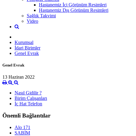
Hastanemiz İçi Görünüm Resimleri
Hastanemiz Dış Görünüm Resimleri
Sağlık Takvimi
Video
Kurumsal
İdari Birimler
Genel Evrak
Genel Evrak
13 Haziran 2022
Nasıl Gidilir ?
Birim Çalışanları
İç Hat Telefon
Önemli Bağlantılar
Alo 171
SABİM