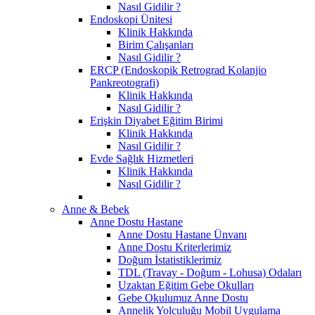
Nasıl Gidilir ?
Endoskopi Ünitesi
Klinik Hakkında
Birim Çalışanları
Nasıl Gidilir ?
ERCP (Endoskopik Retrograd Kolanjio
Pankreotografi)
Klinik Hakkında
Nasıl Gidilir ?
Erişkin Diyabet Eğitim Birimi
Klinik Hakkında
Nasıl Gidilir ?
Evde Sağlık Hizmetleri
Klinik Hakkında
Nasıl Gidilir ?
Anne & Bebek
Anne Dostu Hastane
Anne Dostu Hastane Ünvanı
Anne Dostu Kriterlerimiz
Doğum İstatistiklerimiz
TDL (Travay - Doğum - Lohusa) Odaları
Uzaktan Eğitim Gebe Okulları
Gebe Okulumuz Anne Dostu
Annelik Yolculuğu Mobil Uygulama