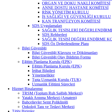
ORGAN VE DOKU NAKLİ KOMİTESİ
ANNE DOSTU HASTANE KOMİTESİ
RİSK YÖNETİM KURULU
İŞ SAĞLIĞI VE GÜVENLİĞİ KURULU
KAN TRANFÜZYON KOMİTESİ
SDS Uygulamaları
SAĞLIK TESİSLERİ DEĞERLENDİRM
SDS Rehberleri
SAĞLIK TESİSİ DEĞERLENDİRME KO
SDS Öz Değerlendirme Planı
Bilgi Güvenliği
Bilgi Güvenliği Klavuzu ve Dökümanları
Bilgi Güvenliği Olay Bildirim Formu
Eğitim Planlama Kurulu (EPK)
Eğitim Planlama Kurulu (EPK)
İrtibat Bilgileri
Yönetmelikler
Tıpta Uzmanlık Kurulu (TUK)
Uzmanlık Eğitimi Süreçleri
Hizmet Binalarımız
TRSM (Toplum Ruh Sağlığı Merkezi)
Yataklı Arınma Merkezi (Amatem)
Bahçelievler Semt Polikliniği
Onkoloji Tanı ve Tedavi Merkezi
Tıbbi Birimler