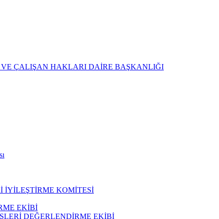
 VE ÇALIŞAN HAKLARI DAİRE BAŞKANLIĞI
sı
 İYİLEŞTİRME KOMİTESİ
ME EKİBİ
ŞLERİ DEĞERLENDİRME EKİBİ