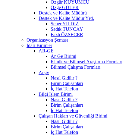
Özgür KUYUMCU
Özge GÜLER
Destek ve Kalite Müdürü
Destek ve Kalite Müdür Yrd.
Seher YILDIZ
Sadık TUNCAY
Fazlı ÖZSEÇER
Organizasyon Şeması
İdari Birimler
AR-GE
Ar-Ge Birimi
Klinik ve Bilimsel Araştırma Formları
Bilimsel Çalışma Formları
Arşiv
Nasıl Gidilir ?
Birim Çalışanları
İç Hat Telefon
Bilgi İşlem Birimi
Nasıl Gidilir ?
Birim Çalışanları
İç Hat Telefon
Çalışan Hakları ve Güvenliği Birimi
Nasıl Gidilir ?
Birim Çalışanları
İç Hat Telefon