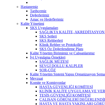
Hastanemiz
Tarihçemiz
Değerlerimiz
Amaç ve Hedeflerimiz
Kalite Yönetimi
SKS Uygulamaları
SAĞLIKTA KALİTE, AKREDİTASYON
SKS Setleri
SKS Rehberleri
Klinik Rehber ve Protokoller
SKS Öz Değerlendirme Planı
Kalite Yönetim Birimimiz ve Çalışanlarımız
İyi Uygulama Örnekleri
SAĞLIK MÜZESİ
SEVGİ DOLLU KALPLER
SOR-ÇÖZ
Kalite Yönetim Sistemi Yapısı Organizasyon Şema
Mevzuat
Komite ve Komisyonlar
HASTA GÜVENLİĞİ KOMİTESİ
KLİNİK KALİTE UYGULAMA VE VERİ
TESİS GÜVENLİĞİ KOMİTESİ
ÇALIŞAN GÖRÜŞLERİ DEĞERLENDİR
HASTA VE HASTA YAKINLARI GÖRÜ