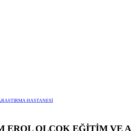
UM EROL OLÇOK EĞİTİM VE 