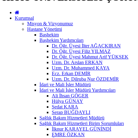
Kurumsal
Misyon & Vizyonumuz
Hastane Yönetimi
Başhekim
Başhekim Yardımcıları
Dr. Öğr. Üyesi İlter AĞAÇKIRAN
Dr. Öğr. Üyesi Filiz YILMAZ
Dr. Öğr. Üyesi Mahmut Arif YÜKSEK
Uzm. Dr. Arslan ERKAN
Uzm. Dr. Muhammed KAYA
Ecz. Erkan DEMİR
Uzm. Dr. Dilruba Nur ÖZDEMİR
İdari ve Mali İşler Müdürü
İdari ve Mali İşler Müdürü Yardımcıları
Ali İhsan GÖGER
Hülya GÜNAY
Sedat KARA
Serap BUĞDAYLI
Sağlık Bakım Hizmetleri Müdürü
Sağlık Bakım Hizmetleri Birim Sorumluları
İlknur KARAYEL GÜNİNDİ
EMRE ÖZKAN