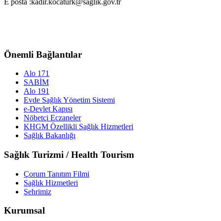
E posta :kadir.kocaturk@saglik.gov.tr
Önemli Bağlantılar
Alo 171
SABİM
Alo 191
Evde Sağlık Yönetim Sistemi
e-Devlet Kapısı
Nöbetçi Eczaneler
KHGM Özellikli Sağlık Hizmetleri
Sağlık Bakanlığı
Sağlık Turizmi / Health Tourism
Çorum Tanıtım Filmi
Sağlık Hizmetleri
Şehrimiz
Kurumsal