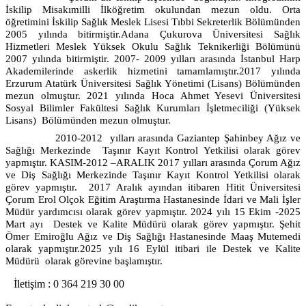
İskilip Misakımilli İlköğretim okulundan mezun oldu.
Orta
öğretimini İskilip Sağlık Meslek Lisesi Tıbbi Sekreterlik Bölümünden
2005 yılında bitirmiştir.
Adana Çukurova Üniversitesi Sağlık
Hizmetleri Meslek Yüksek Okulu Sağlık Teknikerliği Bölümünü
2007 yılında bitirmiştir.
2007- 2009 yılları arasında İstanbul Harp
Akademilerinde askerlik hizmetini tamamlamıştır.
2017 yılında
Erzurum Atatürk Üniversitesi Sağlık Yönetimi (Lisans) Bölümünden
mezun olmuştur.
2021 yılında Hoca Ahmet Yesevi Üniversitesi
Sosyal Bilimler Fakültesi Sağlık Kurumları İşletmeciliği (Yüksek
Lisans) Bölümünden mezun olmuştur.
2010-2012 yılları arasında Gaziantep Şahinbey Ağız ve
Sağlığı Merkezinde Taşınır Kayıt Kontrol Yetkilisi olarak görev
yapmıştır.
KASIM-2012 –ARALIK 2017 yılları arasında Çorum Ağız
ve Diş Sağlığı Merkezinde Taşınır Kayıt Kontrol Yetkilisi olarak
görev yapmıştır.
2017 Aralık ayından itibaren Hitit Üniversitesi
Çorum Erol Olçok Eğitim Araştırma Hastanesinde İdari ve Mali İşler
Müdür yardımcısı olarak görev yapmıştır.
2024 yılı 15 Ekim -2025
Mart ayı Destek ve Kalite Müdürü olarak görev yapmıştır. Şehit
Ömer Emiroğlu Ağız ve Diş Sağlığı Hastanesinde Maaş Mutemedi
olarak yapmıştır.
2025 yılı 16 Eylül itibari ile Destek ve Kalite
Müdürü olarak görevine başlamıştır.
İletişim : 0 364 219 30 00