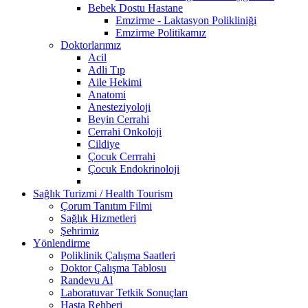
Bebek Dostu Hastane
Emzirme - Laktasyon Polikliniği
Emzirme Politikamız
Doktorlarımız
Acil
Adli Tıp
Aile Hekimi
Anatomi
Anesteziyoloji
Beyin Cerrahi
Cerrahi Onkoloji
Cildiye
Çocuk Cerrrahi
Çocuk Endokrinoloji
Sağlık Turizmi / Health Tourism
Çorum Tanıtım Filmi
Sağlık Hizmetleri
Şehrimiz
Yönlendirme
Poliklinik Çalışma Saatleri
Doktor Çalışma Tablosu
Randevu Al
Laboratuvar Tetkik Sonuçları
Hasta Rehberi