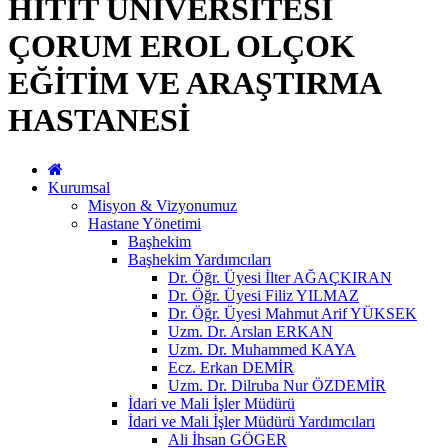
HİTİT ÜNİVERSİTESİ
ÇORUM EROL OLÇOK
EĞİTİM VE ARAŞTIRMA
HASTANESİ
Kurumsal
Misyon & Vizyonumuz
Hastane Yönetimi
Başhekim
Başhekim Yardımcıları
Dr. Öğr. Üyesi İlter AĞAÇKIRAN
Dr. Öğr. Üyesi Filiz YILMAZ
Dr. Öğr. Üyesi Mahmut Arif YÜKSEK
Uzm. Dr. Arslan ERKAN
Uzm. Dr. Muhammed KAYA
Ecz. Erkan DEMİR
Uzm. Dr. Dilruba Nur ÖZDEMİR
İdari ve Mali İşler Müdürü
İdari ve Mali İşler Müdürü Yardımcıları
Ali İhsan GÖGER