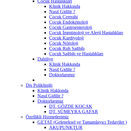
Çocuk Hastalıkları
Klinik Hakkında
Nasıl Gidilir ?
Çocuk Cerrrahi
Çocuk Endokrinoloji
Çocuk Gastroenteroloji
Çocuk İmmünoloji ve Alerji Hastalıkları
Çocuk Kardiyoloji
Çocuk Nöroloji
Çocuk Ruh Sağlığı
Çocuk Sağlığı ve Hastalıkları
Dahiliye
Klinik Hakkında
Nasıl Gidilir ?
Doktorlarımız
Diş Polikliniği
Klinik Hakkında
Nasıl Gidilir ?
Doktorlarımız
DT. GÖZDE KOÇAK
DT. SÜMEYRA GAFAR
Özellikli Hizmetlerimiz
GETAT (Geleneksel ve Tamamlayıcı Tedaviler )
AKUPUNKTUR