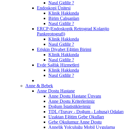
Nasıl Gidilir ?
Endoskopi Ünitesi
Klinik Hakkında
Birim Çalışanları
Nasıl Gidilir ?
ERCP (Endoskopik Retrograd Kolanjio
Pankreotografi)
Klinik Hakkında
Nasıl Gidilir ?
Erişkin Diyabet Eğitim Birimi
Klinik Hakkında
Nasıl Gidilir ?
Evde Sağlık Hizmetleri
Klinik Hakkında
Nasıl Gidilir ?
Anne & Bebek
Anne Dostu Hastane
Anne Dostu Hastane Ünvanı
Anne Dostu Kriterlerimiz
Doğum İstatistiklerimiz
TDL (Travay - Doğum - Lohusa) Odaları
Uzaktan Eğitim Gebe Okulları
Gebe Okulumuz Anne Dostu
Annelik Yolculuğu Mobil Uygulama