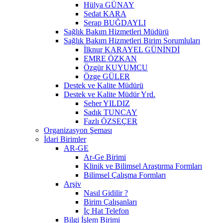
Hülya GÜNAY
Sedat KARA
Serap BUĞDAYLI
Sağlık Bakım Hizmetleri Müdürü
Sağlık Bakım Hizmetleri Birim Sorumluları
İlknur KARAYEL GÜNİNDİ
EMRE ÖZKAN
Özgür KUYUMCU
Özge GÜLER
Destek ve Kalite Müdürü
Destek ve Kalite Müdür Yrd.
Seher YILDIZ
Sadık TUNCAY
Fazlı ÖZSEÇER
Organizasyon Şeması
İdari Birimler
AR-GE
Ar-Ge Birimi
Klinik ve Bilimsel Araştırma Formları
Bilimsel Çalışma Formları
Arşiv
Nasıl Gidilir ?
Birim Çalışanları
İç Hat Telefon
Bilgi İşlem Birimi