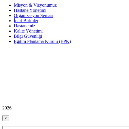
Misyon & Vizyonumuz
Hastane Yönetimi
Organizasyon Şeması
İdari Birimler
Hastanemiz
Kalite Yönetimi
Bilgi Güvenliği
Eğitim Planlama Kurulu (EPK)
2026
×