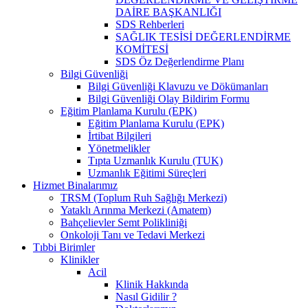
DAİRE BAŞKANLIĞI
SDS Rehberleri
SAĞLIK TESİSİ DEĞERLENDİRME
KOMİTESİ
SDS Öz Değerlendirme Planı
Bilgi Güvenliği
Bilgi Güvenliği Klavuzu ve Dökümanları
Bilgi Güvenliği Olay Bildirim Formu
Eğitim Planlama Kurulu (EPK)
Eğitim Planlama Kurulu (EPK)
İrtibat Bilgileri
Yönetmelikler
Tıpta Uzmanlık Kurulu (TUK)
Uzmanlık Eğitimi Süreçleri
Hizmet Binalarımız
TRSM (Toplum Ruh Sağlığı Merkezi)
Yataklı Arınma Merkezi (Amatem)
Bahçelievler Semt Polikliniği
Onkoloji Tanı ve Tedavi Merkezi
Tıbbi Birimler
Klinikler
Acil
Klinik Hakkında
Nasıl Gidilir ?