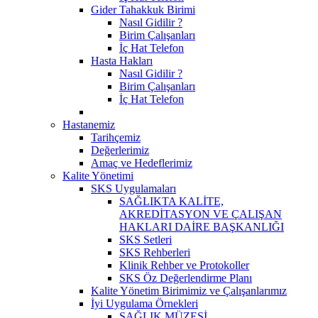
Gider Tahakkuk Birimi
Nasıl Gidilir ?
Birim Çalışanları
İç Hat Telefon
Hasta Hakları
Nasıl Gidilir ?
Birim Çalışanları
İç Hat Telefon
Hastanemiz
Tarihçemiz
Değerlerimiz
Amaç ve Hedeflerimiz
Kalite Yönetimi
SKS Uygulamaları
SAĞLIKTA KALİTE,
AKREDİTASYON VE ÇALIŞAN
HAKLARI DAİRE BAŞKANLIĞI
SKS Setleri
SKS Rehberleri
Klinik Rehber ve Protokoller
SKS Öz Değerlendirme Planı
Kalite Yönetim Birimimiz ve Çalışanlarımız
İyi Uygulama Örnekleri
SAĞLIK MÜZESİ