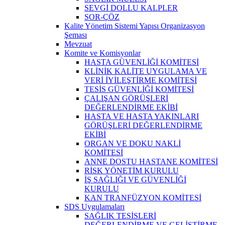
SEVGİ DOLLU KALPLER
SOR-ÇÖZ
Kalite Yönetim Sistemi Yapısı Organizasyon
Şeması
Mevzuat
Komite ve Komisyonlar
HASTA GÜVENLİĞİ KOMİTESİ
KLİNİK KALİTE UYGULAMA VE
VERİ İYİLEŞTİRME KOMİTESİ
TESİS GÜVENLİĞİ KOMİTESİ
ÇALIŞAN GÖRÜŞLERİ
DEĞERLENDİRME EKİBİ
HASTA VE HASTA YAKINLARI
GÖRÜŞLERİ DEĞERLENDİRME
EKİBİ
ORGAN VE DOKU NAKLİ
KOMİTESİ
ANNE DOSTU HASTANE KOMİTESİ
RİSK YÖNETİM KURULU
İŞ SAĞLIĞI VE GÜVENLİĞİ
KURULU
KAN TRANFÜZYON KOMİTESİ
SDS Uygulamaları
SAĞLIK TESİSLERİ
DEĞERLENDİRME VE GELİŞTİRME