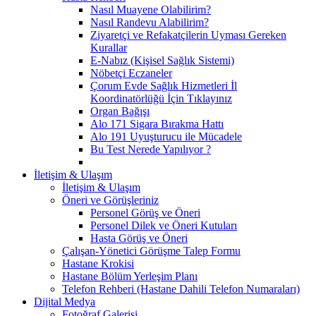
Nasıl Muayene Olabilirim?
Nasıl Randevu Alabilirim?
Ziyaretçi ve Refakatçilerin Uyması Gereken
Kurallar
E-Nabız (Kişisel Sağlık Sistemi)
Nöbetçi Eczaneler
Çorum Evde Sağlık Hizmetleri İl
Koordinatörlüğü İçin Tıklayınız
Organ Bağışı
Alo 171 Sigara Bırakma Hattı
Alo 191 Uyuşturucu ile Mücadele
Bu Test Nerede Yapılıyor ?
İletişim & Ulaşım
İletişim & Ulaşım
Öneri ve Görüşleriniz
Personel Görüş ve Öneri
Personel Dilek ve Öneri Kutuları
Hasta Görüş ve Öneri
Çalışan-Yönetici Görüşme Talep Formu
Hastane Krokisi
Hastane Bölüm Yerleşim Planı
Telefon Rehberi (Hastane Dahili Telefon Numaraları)
Dijital Medya
Fotoğraf Galerisi