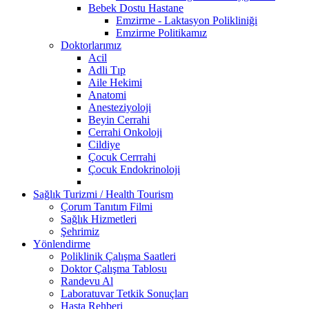
Bebek Dostu Hastane
Emzirme - Laktasyon Polikliniği
Emzirme Politikamız
Doktorlarımız
Acil
Adli Tıp
Aile Hekimi
Anatomi
Anesteziyoloji
Beyin Cerrahi
Cerrahi Onkoloji
Cildiye
Çocuk Cerrrahi
Çocuk Endokrinoloji
Sağlık Turizmi / Health Tourism
Çorum Tanıtım Filmi
Sağlık Hizmetleri
Şehrimiz
Yönlendirme
Poliklinik Çalışma Saatleri
Doktor Çalışma Tablosu
Randevu Al
Laboratuvar Tetkik Sonuçları
Hasta Rehberi