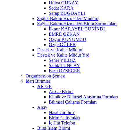
Hülya GÜNAY
Sedat KARA
Serap BUĞDAYLI
Sağlık Bakım Hizmetleri Müdürü
Sağlık Bakım Hizmetleri Birim Sorumluları
İlknur KARAYEL GÜNİNDİ
EMRE ÖZKAN
Özgür KUYUMCU
Özge GÜLER
Destek ve Kalite Müdürü
Destek ve Kalite Müdür Yrd.
Seher YILDIZ
Sadık TUNCAY
Fazlı ÖZSEÇER
Organizasyon Şeması
İdari Birimler
AR-GE
Ar-Ge Birimi
Klinik ve Bilimsel Araştırma Formları
Bilimsel Çalışma Formları
Arşiv
Nasıl Gidilir ?
Birim Çalışanları
İç Hat Telefon
Bilgi İşlem Birimi