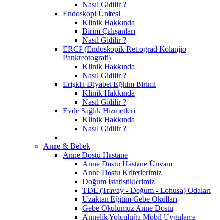
Nasıl Gidilir ?
Endoskopi Ünitesi
Klinik Hakkında
Birim Çalışanları
Nasıl Gidilir ?
ERCP (Endoskopik Retrograd Kolanjio
Pankreotografi)
Klinik Hakkında
Nasıl Gidilir ?
Erişkin Diyabet Eğitim Birimi
Klinik Hakkında
Nasıl Gidilir ?
Evde Sağlık Hizmetleri
Klinik Hakkında
Nasıl Gidilir ?
Anne & Bebek
Anne Dostu Hastane
Anne Dostu Hastane Ünvanı
Anne Dostu Kriterlerimiz
Doğum İstatistiklerimiz
TDL (Travay - Doğum - Lohusa) Odaları
Uzaktan Eğitim Gebe Okulları
Gebe Okulumuz Anne Dostu
Annelik Yolculuğu Mobil Uygulama