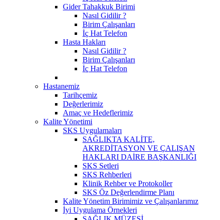
Gider Tahakkuk Birimi
Nasıl Gidilir ?
Birim Çalışanları
İç Hat Telefon
Hasta Hakları
Nasıl Gidilir ?
Birim Çalışanları
İç Hat Telefon
Hastanemiz
Tarihçemiz
Değerlerimiz
Amaç ve Hedeflerimiz
Kalite Yönetimi
SKS Uygulamaları
SAĞLIKTA KALİTE,
AKREDİTASYON VE ÇALIŞAN
HAKLARI DAİRE BAŞKANLIĞI
SKS Setleri
SKS Rehberleri
Klinik Rehber ve Protokoller
SKS Öz Değerlendirme Planı
Kalite Yönetim Birimimiz ve Çalışanlarımız
İyi Uygulama Örnekleri
SAĞLIK MÜZESİ