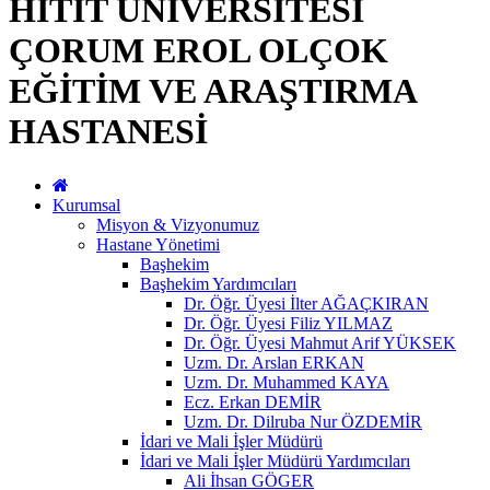
HİTİT ÜNİVERSİTESİ
ÇORUM EROL OLÇOK
EĞİTİM VE ARAŞTIRMA
HASTANESİ
Kurumsal
Misyon & Vizyonumuz
Hastane Yönetimi
Başhekim
Başhekim Yardımcıları
Dr. Öğr. Üyesi İlter AĞAÇKIRAN
Dr. Öğr. Üyesi Filiz YILMAZ
Dr. Öğr. Üyesi Mahmut Arif YÜKSEK
Uzm. Dr. Arslan ERKAN
Uzm. Dr. Muhammed KAYA
Ecz. Erkan DEMİR
Uzm. Dr. Dilruba Nur ÖZDEMİR
İdari ve Mali İşler Müdürü
İdari ve Mali İşler Müdürü Yardımcıları
Ali İhsan GÖGER