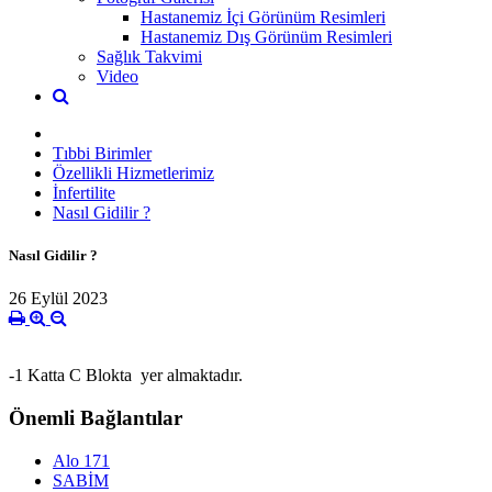
Hastanemiz İçi Görünüm Resimleri
Hastanemiz Dış Görünüm Resimleri
Sağlık Takvimi
Video
Tıbbi Birimler
Özellikli Hizmetlerimiz
İnfertilite
Nasıl Gidilir ?
Nasıl Gidilir ?
26 Eylül 2023
-1 Katta C Blokta yer almaktadır.
Önemli Bağlantılar
Alo 171
SABİM