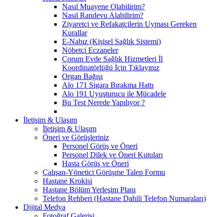
Nasıl Muayene Olabilirim?
Nasıl Randevu Alabilirim?
Ziyaretçi ve Refakatçilerin Uyması Gereken
Kurallar
E-Nabız (Kişisel Sağlık Sistemi)
Nöbetçi Eczaneler
Çorum Evde Sağlık Hizmetleri İl
Koordinatörlüğü İçin Tıklayınız
Organ Bağışı
Alo 171 Sigara Bırakma Hattı
Alo 191 Uyuşturucu ile Mücadele
Bu Test Nerede Yapılıyor ?
İletişim & Ulaşım
İletişim & Ulaşım
Öneri ve Görüşleriniz
Personel Görüş ve Öneri
Personel Dilek ve Öneri Kutuları
Hasta Görüş ve Öneri
Çalışan-Yönetici Görüşme Talep Formu
Hastane Krokisi
Hastane Bölüm Yerleşim Planı
Telefon Rehberi (Hastane Dahili Telefon Numaraları)
Dijital Medya
Fotoğraf Galerisi