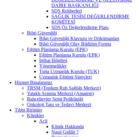
DAİRE BAŞKANLIĞI
SDS Rehberleri
SAĞLIK TESİSİ DEĞERLENDİRME
KOMİTESİ
SDS Öz Değerlendirme Planı
Bilgi Güvenliği
Bilgi Güvenliği Klavuzu ve Dökümanları
Bilgi Güvenliği Olay Bildirim Formu
Eğitim Planlama Kurulu (EPK)
Eğitim Planlama Kurulu (EPK)
İrtibat Bilgileri
Yönetmelikler
Tıpta Uzmanlık Kurulu (TUK)
Uzmanlık Eğitimi Süreçleri
Hizmet Binalarımız
TRSM (Toplum Ruh Sağlığı Merkezi)
Yataklı Arınma Merkezi (Amatem)
Bahçelievler Semt Polikliniği
Onkoloji Tanı ve Tedavi Merkezi
Tıbbi Birimler
Klinikler
Acil
Klinik Hakkında
Nasıl Gidilir ?