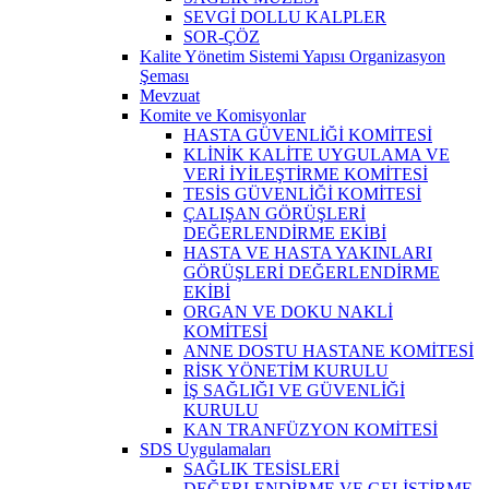
SEVGİ DOLLU KALPLER
SOR-ÇÖZ
Kalite Yönetim Sistemi Yapısı Organizasyon
Şeması
Mevzuat
Komite ve Komisyonlar
HASTA GÜVENLİĞİ KOMİTESİ
KLİNİK KALİTE UYGULAMA VE
VERİ İYİLEŞTİRME KOMİTESİ
TESİS GÜVENLİĞİ KOMİTESİ
ÇALIŞAN GÖRÜŞLERİ
DEĞERLENDİRME EKİBİ
HASTA VE HASTA YAKINLARI
GÖRÜŞLERİ DEĞERLENDİRME
EKİBİ
ORGAN VE DOKU NAKLİ
KOMİTESİ
ANNE DOSTU HASTANE KOMİTESİ
RİSK YÖNETİM KURULU
İŞ SAĞLIĞI VE GÜVENLİĞİ
KURULU
KAN TRANFÜZYON KOMİTESİ
SDS Uygulamaları
SAĞLIK TESİSLERİ
DEĞERLENDİRME VE GELİŞTİRME