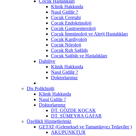
Çocuk Hastalıkları
Klinik Hakkında
Nasıl Gidilir ?
Çocuk Cerrrahi
Çocuk Endokrinoloji
Çocuk Gastroenteroloji
Çocuk İmmünoloji ve Alerji Hastalıkları
Çocuk Kardiyoloji
Çocuk Nöroloji
Çocuk Ruh Sağlığı
Çocuk Sağlığı ve Hastalıkları
Dahiliye
Klinik Hakkında
Nasıl Gidilir ?
Doktorlarımız
Diş Polikliniği
Klinik Hakkında
Nasıl Gidilir ?
Doktorlarımız
DT. GÖZDE KOÇAK
DT. SÜMEYRA GAFAR
Özellikli Hizmetlerimiz
GETAT (Geleneksel ve Tamamlayıcı Tedaviler )
AKUPUNKTUR