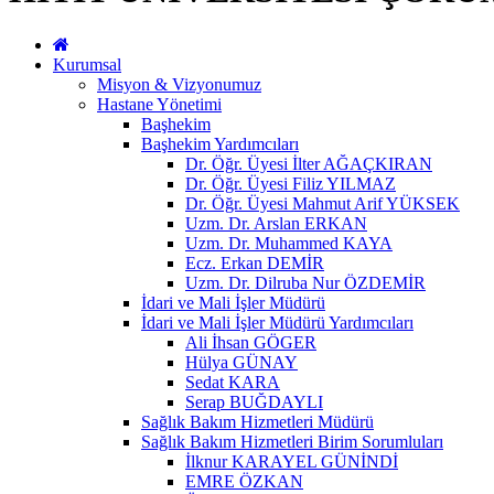
Kurumsal
Misyon & Vizyonumuz
Hastane Yönetimi
Başhekim
Başhekim Yardımcıları
Dr. Öğr. Üyesi İlter AĞAÇKIRAN
Dr. Öğr. Üyesi Filiz YILMAZ
Dr. Öğr. Üyesi Mahmut Arif YÜKSEK
Uzm. Dr. Arslan ERKAN
Uzm. Dr. Muhammed KAYA
Ecz. Erkan DEMİR
Uzm. Dr. Dilruba Nur ÖZDEMİR
İdari ve Mali İşler Müdürü
İdari ve Mali İşler Müdürü Yardımcıları
Ali İhsan GÖGER
Hülya GÜNAY
Sedat KARA
Serap BUĞDAYLI
Sağlık Bakım Hizmetleri Müdürü
Sağlık Bakım Hizmetleri Birim Sorumluları
İlknur KARAYEL GÜNİNDİ
EMRE ÖZKAN