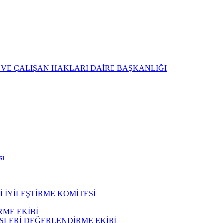
 VE ÇALIŞAN HAKLARI DAİRE BAŞKANLIĞI
sı
 İYİLEŞTİRME KOMİTESİ
ME EKİBİ
ŞLERİ DEĞERLENDİRME EKİBİ