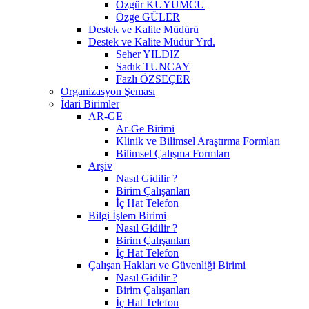
Özgür KUYUMCU
Özge GÜLER
Destek ve Kalite Müdürü
Destek ve Kalite Müdür Yrd.
Seher YILDIZ
Sadık TUNCAY
Fazlı ÖZSEÇER
Organizasyon Şeması
İdari Birimler
AR-GE
Ar-Ge Birimi
Klinik ve Bilimsel Araştırma Formları
Bilimsel Çalışma Formları
Arşiv
Nasıl Gidilir ?
Birim Çalışanları
İç Hat Telefon
Bilgi İşlem Birimi
Nasıl Gidilir ?
Birim Çalışanları
İç Hat Telefon
Çalışan Hakları ve Güvenliği Birimi
Nasıl Gidilir ?
Birim Çalışanları
İç Hat Telefon