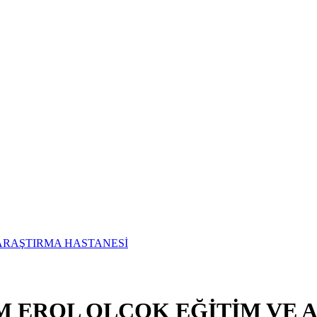
UM EROL OLÇOK EĞİTİM VE 