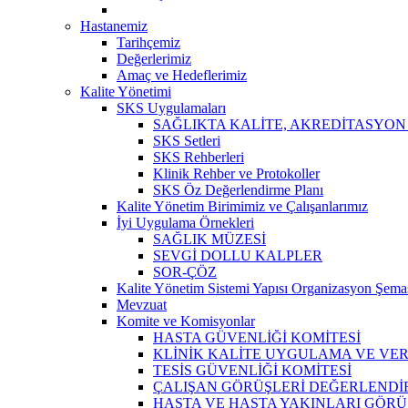
Hastanemiz
Tarihçemiz
Değerlerimiz
Amaç ve Hedeflerimiz
Kalite Yönetimi
SKS Uygulamaları
SAĞLIKTA KALİTE, AKREDİTASYON
SKS Setleri
SKS Rehberleri
Klinik Rehber ve Protokoller
SKS Öz Değerlendirme Planı
Kalite Yönetim Birimimiz ve Çalışanlarımız
İyi Uygulama Örnekleri
SAĞLIK MÜZESİ
SEVGİ DOLLU KALPLER
SOR-ÇÖZ
Kalite Yönetim Sistemi Yapısı Organizasyon Şema
Mevzuat
Komite ve Komisyonlar
HASTA GÜVENLİĞİ KOMİTESİ
KLİNİK KALİTE UYGULAMA VE VERİ
TESİS GÜVENLİĞİ KOMİTESİ
ÇALIŞAN GÖRÜŞLERİ DEĞERLENDİR
HASTA VE HASTA YAKINLARI GÖRÜ