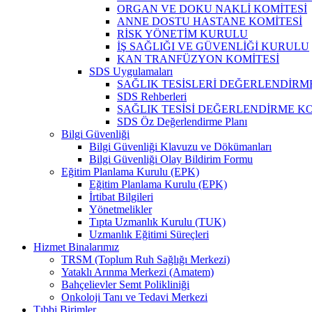
ORGAN VE DOKU NAKLİ KOMİTESİ
ANNE DOSTU HASTANE KOMİTESİ
RİSK YÖNETİM KURULU
İŞ SAĞLIĞI VE GÜVENLİĞİ KURULU
KAN TRANFÜZYON KOMİTESİ
SDS Uygulamaları
SAĞLIK TESİSLERİ DEĞERLENDİRM
SDS Rehberleri
SAĞLIK TESİSİ DEĞERLENDİRME KO
SDS Öz Değerlendirme Planı
Bilgi Güvenliği
Bilgi Güvenliği Klavuzu ve Dökümanları
Bilgi Güvenliği Olay Bildirim Formu
Eğitim Planlama Kurulu (EPK)
Eğitim Planlama Kurulu (EPK)
İrtibat Bilgileri
Yönetmelikler
Tıpta Uzmanlık Kurulu (TUK)
Uzmanlık Eğitimi Süreçleri
Hizmet Binalarımız
TRSM (Toplum Ruh Sağlığı Merkezi)
Yataklı Arınma Merkezi (Amatem)
Bahçelievler Semt Polikliniği
Onkoloji Tanı ve Tedavi Merkezi
Tıbbi Birimler