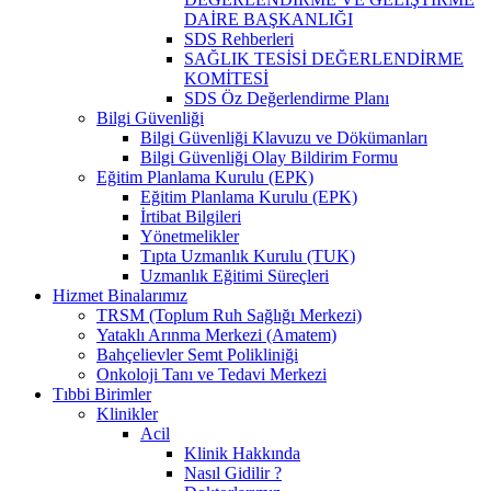
DAİRE BAŞKANLIĞI
SDS Rehberleri
SAĞLIK TESİSİ DEĞERLENDİRME
KOMİTESİ
SDS Öz Değerlendirme Planı
Bilgi Güvenliği
Bilgi Güvenliği Klavuzu ve Dökümanları
Bilgi Güvenliği Olay Bildirim Formu
Eğitim Planlama Kurulu (EPK)
Eğitim Planlama Kurulu (EPK)
İrtibat Bilgileri
Yönetmelikler
Tıpta Uzmanlık Kurulu (TUK)
Uzmanlık Eğitimi Süreçleri
Hizmet Binalarımız
TRSM (Toplum Ruh Sağlığı Merkezi)
Yataklı Arınma Merkezi (Amatem)
Bahçelievler Semt Polikliniği
Onkoloji Tanı ve Tedavi Merkezi
Tıbbi Birimler
Klinikler
Acil
Klinik Hakkında
Nasıl Gidilir ?