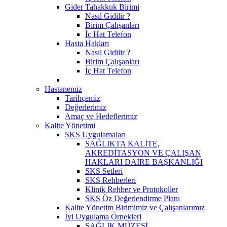
Gider Tahakkuk Birimi
Nasıl Gidilir ?
Birim Çalışanları
İç Hat Telefon
Hasta Hakları
Nasıl Gidilir ?
Birim Çalışanları
İç Hat Telefon
Hastanemiz
Tarihçemiz
Değerlerimiz
Amaç ve Hedeflerimiz
Kalite Yönetimi
SKS Uygulamaları
SAĞLIKTA KALİTE,
AKREDİTASYON VE ÇALIŞAN
HAKLARI DAİRE BAŞKANLIĞI
SKS Setleri
SKS Rehberleri
Klinik Rehber ve Protokoller
SKS Öz Değerlendirme Planı
Kalite Yönetim Birimimiz ve Çalışanlarımız
İyi Uygulama Örnekleri
SAĞLIK MÜZESİ