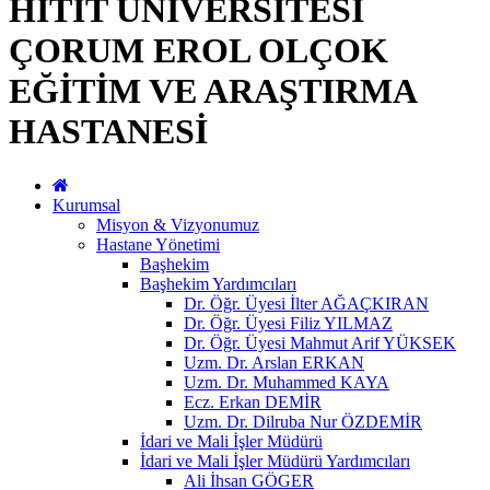
HİTİT ÜNİVERSİTESİ
ÇORUM EROL OLÇOK
EĞİTİM VE ARAŞTIRMA
HASTANESİ
Kurumsal
Misyon & Vizyonumuz
Hastane Yönetimi
Başhekim
Başhekim Yardımcıları
Dr. Öğr. Üyesi İlter AĞAÇKIRAN
Dr. Öğr. Üyesi Filiz YILMAZ
Dr. Öğr. Üyesi Mahmut Arif YÜKSEK
Uzm. Dr. Arslan ERKAN
Uzm. Dr. Muhammed KAYA
Ecz. Erkan DEMİR
Uzm. Dr. Dilruba Nur ÖZDEMİR
İdari ve Mali İşler Müdürü
İdari ve Mali İşler Müdürü Yardımcıları
Ali İhsan GÖGER