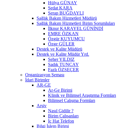
Hülya GÜNAY
Sedat KARA
Serap BUĞDAYLI
Sağlık Bakım Hizmetleri Müdürü
Sağlık Bakım Hizmetleri Birim Sorumluları
İlknur KARAYEL GÜNİNDİ
EMRE ÖZKAN
Özgür KUYUMCU
Özge GÜLER
Destek ve Kalite Müdürü
Destek ve Kalite Müdür Yrd.
Seher YILDIZ
Sadık TUNCAY
Fazlı ÖZSEÇER
Organizasyon Şeması
İdari Birimler
AR-GE
Ar-Ge Birimi
Klinik ve Bilimsel Araştırma Formları
Bilimsel Çalışma Formları
Arşiv
Nasıl Gidilir ?
Birim Çalışanları
İç Hat Telefon
Bilgi İşlem Birimi