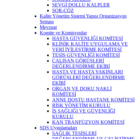
SEVGİ DOLLU KALPLER
SOR-ÇÖZ
Kalite Yönetim Sistemi Yapısı Organizasyon
Şeması
Mevzuat
Komite ve Komisyonlar
HASTA GÜVENLİĞİ KOMİTESİ
KLİNİK KALİTE UYGULAMA VE
VERİ İYİLEŞTİRME KOMİTESİ
TESİS GÜVENLİĞİ KOMİTESİ
ÇALIŞAN GÖRÜŞLERİ
DEĞERLENDİRME EKİBİ
HASTA VE HASTA YAKINLARI
GÖRÜŞLERİ DEĞERLENDİRME
EKİBİ
ORGAN VE DOKU NAKLİ
KOMİTESİ
ANNE DOSTU HASTANE KOMİTESİ
RİSK YÖNETİM KURULU
İŞ SAĞLIĞI VE GÜVENLİĞİ
KURULU
KAN TRANFÜZYON KOMİTESİ
SDS Uygulamaları
SAĞLIK TESİSLERİ
DEĞERLENDİRME VE GELİŞTİRME