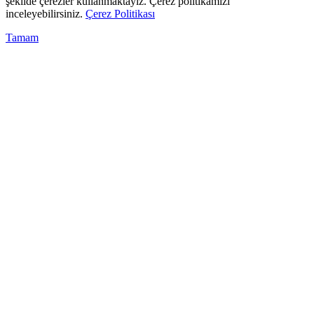
şekilde çerezler kullanmaktayız. Çerez politikamızı
inceleyebilirsiniz.
Çerez Politikası
Tamam