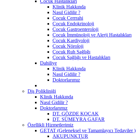
Çocuk Hastalıkları
Klinik Hakkında
Nasıl Gidilir ?
Çocuk Cerrrahi
Çocuk Endokrinoloji
Çocuk Gastroenteroloji
Çocuk İmmünoloji ve Alerji Hastalıkları
Çocuk Kardiyoloji
Çocuk Nöroloji
Çocuk Ruh Sağlığı
Çocuk Sağlığı ve Hastalıkları
Dahiliye
Klinik Hakkında
Nasıl Gidilir ?
Doktorlarımız
Diş Polikliniği
Klinik Hakkında
Nasıl Gidilir ?
Doktorlarımız
DT. GÖZDE KOÇAK
DT. SÜMEYRA GAFAR
Özellikli Hizmetlerimiz
GETAT (Geleneksel ve Tamamlayıcı Tedaviler )
AKUPUNKTUR