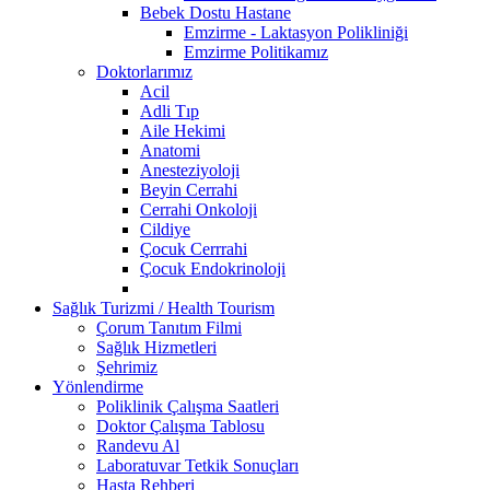
Bebek Dostu Hastane
Emzirme - Laktasyon Polikliniği
Emzirme Politikamız
Doktorlarımız
Acil
Adli Tıp
Aile Hekimi
Anatomi
Anesteziyoloji
Beyin Cerrahi
Cerrahi Onkoloji
Cildiye
Çocuk Cerrrahi
Çocuk Endokrinoloji
Sağlık Turizmi / Health Tourism
Çorum Tanıtım Filmi
Sağlık Hizmetleri
Şehrimiz
Yönlendirme
Poliklinik Çalışma Saatleri
Doktor Çalışma Tablosu
Randevu Al
Laboratuvar Tetkik Sonuçları
Hasta Rehberi