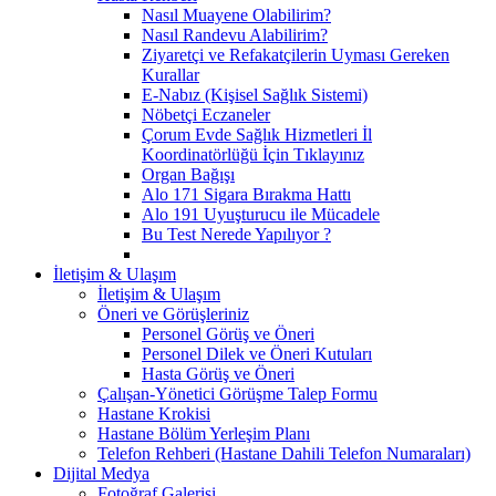
Nasıl Muayene Olabilirim?
Nasıl Randevu Alabilirim?
Ziyaretçi ve Refakatçilerin Uyması Gereken
Kurallar
E-Nabız (Kişisel Sağlık Sistemi)
Nöbetçi Eczaneler
Çorum Evde Sağlık Hizmetleri İl
Koordinatörlüğü İçin Tıklayınız
Organ Bağışı
Alo 171 Sigara Bırakma Hattı
Alo 191 Uyuşturucu ile Mücadele
Bu Test Nerede Yapılıyor ?
İletişim & Ulaşım
İletişim & Ulaşım
Öneri ve Görüşleriniz
Personel Görüş ve Öneri
Personel Dilek ve Öneri Kutuları
Hasta Görüş ve Öneri
Çalışan-Yönetici Görüşme Talep Formu
Hastane Krokisi
Hastane Bölüm Yerleşim Planı
Telefon Rehberi (Hastane Dahili Telefon Numaraları)
Dijital Medya
Fotoğraf Galerisi