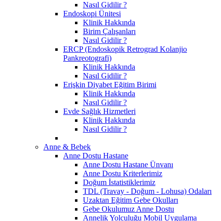
Nasıl Gidilir ?
Endoskopi Ünitesi
Klinik Hakkında
Birim Çalışanları
Nasıl Gidilir ?
ERCP (Endoskopik Retrograd Kolanjio
Pankreotografi)
Klinik Hakkında
Nasıl Gidilir ?
Erişkin Diyabet Eğitim Birimi
Klinik Hakkında
Nasıl Gidilir ?
Evde Sağlık Hizmetleri
Klinik Hakkında
Nasıl Gidilir ?
Anne & Bebek
Anne Dostu Hastane
Anne Dostu Hastane Ünvanı
Anne Dostu Kriterlerimiz
Doğum İstatistiklerimiz
TDL (Travay - Doğum - Lohusa) Odaları
Uzaktan Eğitim Gebe Okulları
Gebe Okulumuz Anne Dostu
Annelik Yolculuğu Mobil Uygulama