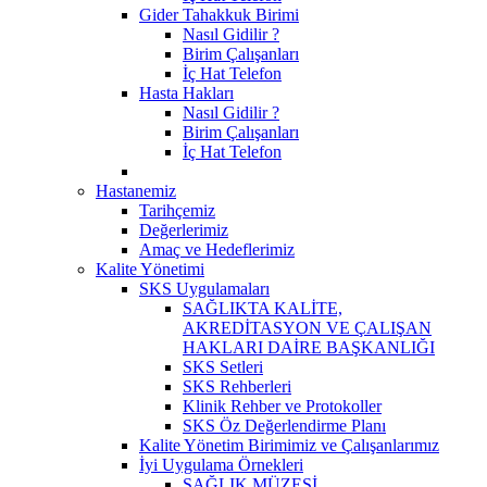
Gider Tahakkuk Birimi
Nasıl Gidilir ?
Birim Çalışanları
İç Hat Telefon
Hasta Hakları
Nasıl Gidilir ?
Birim Çalışanları
İç Hat Telefon
Hastanemiz
Tarihçemiz
Değerlerimiz
Amaç ve Hedeflerimiz
Kalite Yönetimi
SKS Uygulamaları
SAĞLIKTA KALİTE,
AKREDİTASYON VE ÇALIŞAN
HAKLARI DAİRE BAŞKANLIĞI
SKS Setleri
SKS Rehberleri
Klinik Rehber ve Protokoller
SKS Öz Değerlendirme Planı
Kalite Yönetim Birimimiz ve Çalışanlarımız
İyi Uygulama Örnekleri
SAĞLIK MÜZESİ