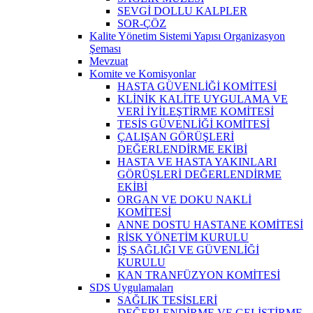
SEVGİ DOLLU KALPLER
SOR-ÇÖZ
Kalite Yönetim Sistemi Yapısı Organizasyon
Şeması
Mevzuat
Komite ve Komisyonlar
HASTA GÜVENLİĞİ KOMİTESİ
KLİNİK KALİTE UYGULAMA VE
VERİ İYİLEŞTİRME KOMİTESİ
TESİS GÜVENLİĞİ KOMİTESİ
ÇALIŞAN GÖRÜŞLERİ
DEĞERLENDİRME EKİBİ
HASTA VE HASTA YAKINLARI
GÖRÜŞLERİ DEĞERLENDİRME
EKİBİ
ORGAN VE DOKU NAKLİ
KOMİTESİ
ANNE DOSTU HASTANE KOMİTESİ
RİSK YÖNETİM KURULU
İŞ SAĞLIĞI VE GÜVENLİĞİ
KURULU
KAN TRANFÜZYON KOMİTESİ
SDS Uygulamaları
SAĞLIK TESİSLERİ
DEĞERLENDİRME VE GELİŞTİRME