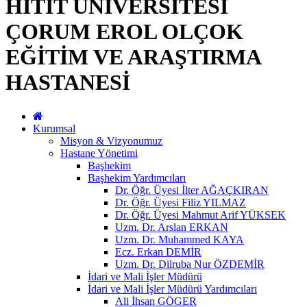
HİTİT ÜNİVERSİTESİ
ÇORUM EROL OLÇOK
EĞİTİM VE ARAŞTIRMA
HASTANESİ
Kurumsal
Misyon & Vizyonumuz
Hastane Yönetimi
Başhekim
Başhekim Yardımcıları
Dr. Öğr. Üyesi İlter AĞAÇKIRAN
Dr. Öğr. Üyesi Filiz YILMAZ
Dr. Öğr. Üyesi Mahmut Arif YÜKSEK
Uzm. Dr. Arslan ERKAN
Uzm. Dr. Muhammed KAYA
Ecz. Erkan DEMİR
Uzm. Dr. Dilruba Nur ÖZDEMİR
İdari ve Mali İşler Müdürü
İdari ve Mali İşler Müdürü Yardımcıları
Ali İhsan GÖGER