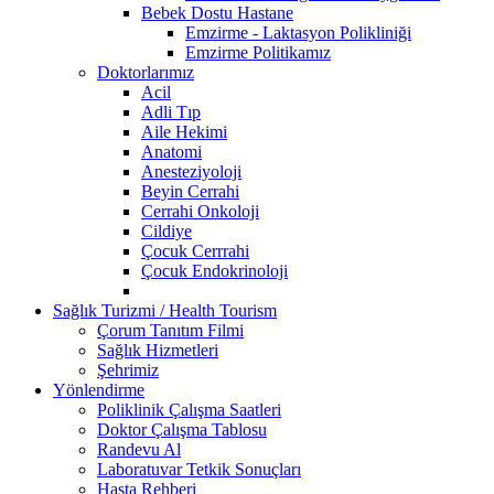
Bebek Dostu Hastane
Emzirme - Laktasyon Polikliniği
Emzirme Politikamız
Doktorlarımız
Acil
Adli Tıp
Aile Hekimi
Anatomi
Anesteziyoloji
Beyin Cerrahi
Cerrahi Onkoloji
Cildiye
Çocuk Cerrrahi
Çocuk Endokrinoloji
Sağlık Turizmi / Health Tourism
Çorum Tanıtım Filmi
Sağlık Hizmetleri
Şehrimiz
Yönlendirme
Poliklinik Çalışma Saatleri
Doktor Çalışma Tablosu
Randevu Al
Laboratuvar Tetkik Sonuçları
Hasta Rehberi