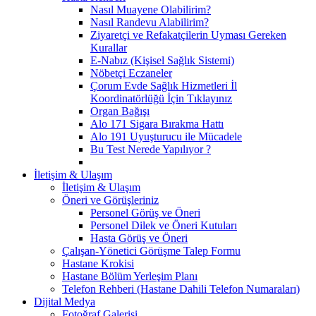
Nasıl Muayene Olabilirim?
Nasıl Randevu Alabilirim?
Ziyaretçi ve Refakatçilerin Uyması Gereken
Kurallar
E-Nabız (Kişisel Sağlık Sistemi)
Nöbetçi Eczaneler
Çorum Evde Sağlık Hizmetleri İl
Koordinatörlüğü İçin Tıklayınız
Organ Bağışı
Alo 171 Sigara Bırakma Hattı
Alo 191 Uyuşturucu ile Mücadele
Bu Test Nerede Yapılıyor ?
İletişim & Ulaşım
İletişim & Ulaşım
Öneri ve Görüşleriniz
Personel Görüş ve Öneri
Personel Dilek ve Öneri Kutuları
Hasta Görüş ve Öneri
Çalışan-Yönetici Görüşme Talep Formu
Hastane Krokisi
Hastane Bölüm Yerleşim Planı
Telefon Rehberi (Hastane Dahili Telefon Numaraları)
Dijital Medya
Fotoğraf Galerisi