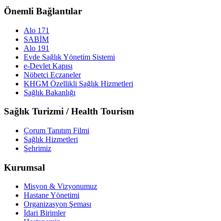
Önemli Bağlantılar
Alo 171
SABİM
Alo 191
Evde Sağlık Yönetim Sistemi
e-Devlet Kapısı
Nöbetçi Eczaneler
KHGM Özellikli Sağlık Hizmetleri
Sağlık Bakanlığı
Sağlık Turizmi / Health Tourism
Çorum Tanıtım Filmi
Sağlık Hizmetleri
Şehrimiz
Kurumsal
Misyon & Vizyonumuz
Hastane Yönetimi
Organizasyon Şeması
İdari Birimler