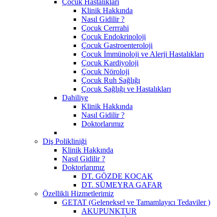
Çocuk Hastalıkları
Klinik Hakkında
Nasıl Gidilir ?
Çocuk Cerrrahi
Çocuk Endokrinoloji
Çocuk Gastroenteroloji
Çocuk İmmünoloji ve Alerji Hastalıkları
Çocuk Kardiyoloji
Çocuk Nöroloji
Çocuk Ruh Sağlığı
Çocuk Sağlığı ve Hastalıkları
Dahiliye
Klinik Hakkında
Nasıl Gidilir ?
Doktorlarımız
Diş Polikliniği
Klinik Hakkında
Nasıl Gidilir ?
Doktorlarımız
DT. GÖZDE KOÇAK
DT. SÜMEYRA GAFAR
Özellikli Hizmetlerimiz
GETAT (Geleneksel ve Tamamlayıcı Tedaviler )
AKUPUNKTUR