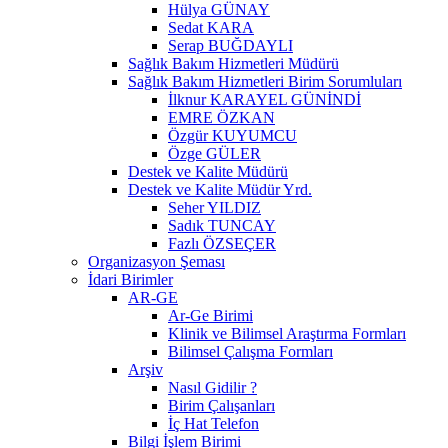
Hülya GÜNAY
Sedat KARA
Serap BUĞDAYLI
Sağlık Bakım Hizmetleri Müdürü
Sağlık Bakım Hizmetleri Birim Sorumluları
İlknur KARAYEL GÜNİNDİ
EMRE ÖZKAN
Özgür KUYUMCU
Özge GÜLER
Destek ve Kalite Müdürü
Destek ve Kalite Müdür Yrd.
Seher YILDIZ
Sadık TUNCAY
Fazlı ÖZSEÇER
Organizasyon Şeması
İdari Birimler
AR-GE
Ar-Ge Birimi
Klinik ve Bilimsel Araştırma Formları
Bilimsel Çalışma Formları
Arşiv
Nasıl Gidilir ?
Birim Çalışanları
İç Hat Telefon
Bilgi İşlem Birimi