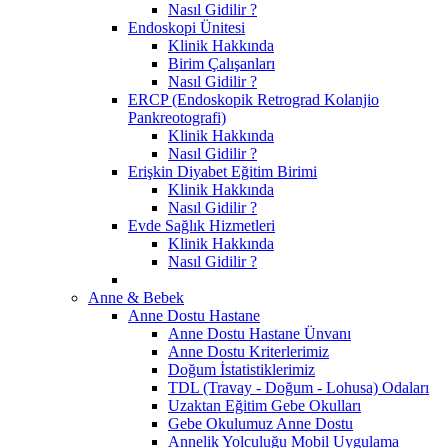
Nasıl Gidilir ?
Endoskopi Ünitesi
Klinik Hakkında
Birim Çalışanları
Nasıl Gidilir ?
ERCP (Endoskopik Retrograd Kolanjio
Pankreotografi)
Klinik Hakkında
Nasıl Gidilir ?
Erişkin Diyabet Eğitim Birimi
Klinik Hakkında
Nasıl Gidilir ?
Evde Sağlık Hizmetleri
Klinik Hakkında
Nasıl Gidilir ?
Anne & Bebek
Anne Dostu Hastane
Anne Dostu Hastane Ünvanı
Anne Dostu Kriterlerimiz
Doğum İstatistiklerimiz
TDL (Travay - Doğum - Lohusa) Odaları
Uzaktan Eğitim Gebe Okulları
Gebe Okulumuz Anne Dostu
Annelik Yolculuğu Mobil Uygulama