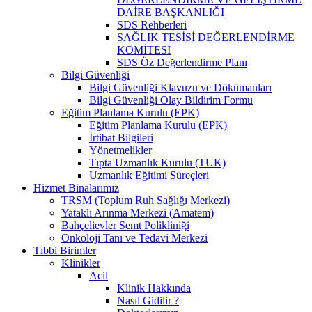
DAİRE BAŞKANLIĞI
SDS Rehberleri
SAĞLIK TESİSİ DEĞERLENDİRME
KOMİTESİ
SDS Öz Değerlendirme Planı
Bilgi Güvenliği
Bilgi Güvenliği Klavuzu ve Dökümanları
Bilgi Güvenliği Olay Bildirim Formu
Eğitim Planlama Kurulu (EPK)
Eğitim Planlama Kurulu (EPK)
İrtibat Bilgileri
Yönetmelikler
Tıpta Uzmanlık Kurulu (TUK)
Uzmanlık Eğitimi Süreçleri
Hizmet Binalarımız
TRSM (Toplum Ruh Sağlığı Merkezi)
Yataklı Arınma Merkezi (Amatem)
Bahçelievler Semt Polikliniği
Onkoloji Tanı ve Tedavi Merkezi
Tıbbi Birimler
Klinikler
Acil
Klinik Hakkında
Nasıl Gidilir ?