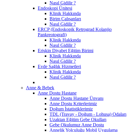
Nasıl Gidilir ?
Endoskopi Ünitesi
Klinik Hakkında
Birim Çalışanları
Nasıl Gidilir ?
ERCP (Endoskopik Retrograd Kolanjio
Pankreotografi)
Klinik Hakkında
Nasıl Gidilir ?
Erişkin Diyabet Eğitim Birimi
Klinik Hakkında
Nasıl Gidilir ?
Evde Sağlık Hizmetleri
Klinik Hakkında
Nasıl Gidilir ?
Anne & Bebek
Anne Dostu Hastane
Anne Dostu Hastane Ünvanı
Anne Dostu Kriterlerimiz
Doğum İstatistiklerimiz
TDL (Travay - Doğum - Lohusa) Odaları
Uzaktan Eğitim Gebe Okulları
Gebe Okulumuz Anne Dostu
Annelik Yolculuğu Mobil Uygulama