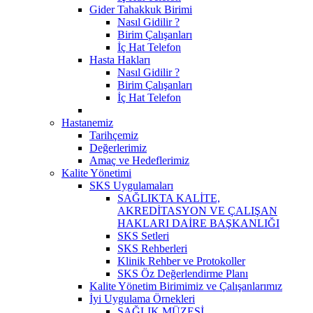
Gider Tahakkuk Birimi
Nasıl Gidilir ?
Birim Çalışanları
İç Hat Telefon
Hasta Hakları
Nasıl Gidilir ?
Birim Çalışanları
İç Hat Telefon
Hastanemiz
Tarihçemiz
Değerlerimiz
Amaç ve Hedeflerimiz
Kalite Yönetimi
SKS Uygulamaları
SAĞLIKTA KALİTE,
AKREDİTASYON VE ÇALIŞAN
HAKLARI DAİRE BAŞKANLIĞI
SKS Setleri
SKS Rehberleri
Klinik Rehber ve Protokoller
SKS Öz Değerlendirme Planı
Kalite Yönetim Birimimiz ve Çalışanlarımız
İyi Uygulama Örnekleri
SAĞLIK MÜZESİ