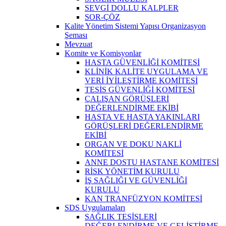
SEVGİ DOLLU KALPLER
SOR-ÇÖZ
Kalite Yönetim Sistemi Yapısı Organizasyon
Şeması
Mevzuat
Komite ve Komisyonlar
HASTA GÜVENLİĞİ KOMİTESİ
KLİNİK KALİTE UYGULAMA VE
VERİ İYİLEŞTİRME KOMİTESİ
TESİS GÜVENLİĞİ KOMİTESİ
ÇALIŞAN GÖRÜŞLERİ
DEĞERLENDİRME EKİBİ
HASTA VE HASTA YAKINLARI
GÖRÜŞLERİ DEĞERLENDİRME
EKİBİ
ORGAN VE DOKU NAKLİ
KOMİTESİ
ANNE DOSTU HASTANE KOMİTESİ
RİSK YÖNETİM KURULU
İŞ SAĞLIĞI VE GÜVENLİĞİ
KURULU
KAN TRANFÜZYON KOMİTESİ
SDS Uygulamaları
SAĞLIK TESİSLERİ
DEĞERLENDİRME VE GELİŞTİRME