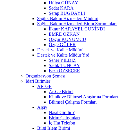
Hülya GÜNAY
Sedat KARA
Serap BUĞDAYLI
Sağlık Bakım Hizmetleri Müdürü
Sağlık Bakım Hizmetleri Birim Sorumluları
İlknur KARAYEL GÜNİNDİ
EMRE ÖZKAN
Özgür KUYUMCU
Özge GÜLER
Destek ve Kalite Müdürü
Destek ve Kalite Müdür Yrd.
Seher YILDIZ
Sadık TUNCAY
Fazlı ÖZSEÇER
Organizasyon Şeması
İdari Birimler
AR-GE
Ar-Ge Birimi
Klinik ve Bilimsel Araştırma Formları
Bilimsel Çalışma Formları
Arşiv
Nasıl Gidilir ?
Birim Çalışanları
İç Hat Telefon
Bilgi İşlem Birimi