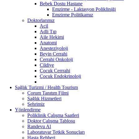
Bebek Dostu Hastane
Emzirme - Laktasyon Polikliniği
Emzirme Politikamız
Doktorlarımız
Acil
Adli Tıp
Aile Hekimi
Anatomi
Anesteziyoloji
Beyin Cerrahi
Cerrahi Onkoloji
Cildiye
Çocuk Cerrrahi
Çocuk Endokrinoloji
Sağlık Turizmi / Health Tourism
Çorum Tanıtım Filmi
Sağlık Hizmetleri
Şehrimiz
Yönlendirme
Poliklinik Çalışma Saatleri
Doktor Çalışma Tablosu
Randevu Al
Laboratuvar Tetkik Sonuçları
Hasta Rehberi