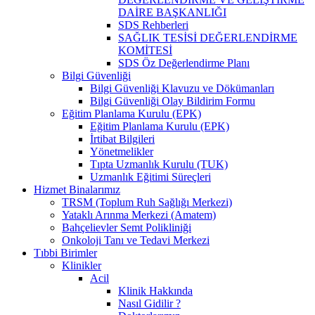
DAİRE BAŞKANLIĞI
SDS Rehberleri
SAĞLIK TESİSİ DEĞERLENDİRME
KOMİTESİ
SDS Öz Değerlendirme Planı
Bilgi Güvenliği
Bilgi Güvenliği Klavuzu ve Dökümanları
Bilgi Güvenliği Olay Bildirim Formu
Eğitim Planlama Kurulu (EPK)
Eğitim Planlama Kurulu (EPK)
İrtibat Bilgileri
Yönetmelikler
Tıpta Uzmanlık Kurulu (TUK)
Uzmanlık Eğitimi Süreçleri
Hizmet Binalarımız
TRSM (Toplum Ruh Sağlığı Merkezi)
Yataklı Arınma Merkezi (Amatem)
Bahçelievler Semt Polikliniği
Onkoloji Tanı ve Tedavi Merkezi
Tıbbi Birimler
Klinikler
Acil
Klinik Hakkında
Nasıl Gidilir ?