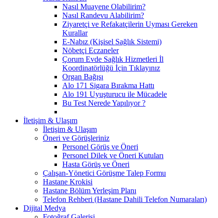
Nasıl Muayene Olabilirim?
Nasıl Randevu Alabilirim?
Ziyaretçi ve Refakatçilerin Uyması Gereken
Kurallar
E-Nabız (Kişisel Sağlık Sistemi)
Nöbetçi Eczaneler
Çorum Evde Sağlık Hizmetleri İl
Koordinatörlüğü İçin Tıklayınız
Organ Bağışı
Alo 171 Sigara Bırakma Hattı
Alo 191 Uyuşturucu ile Mücadele
Bu Test Nerede Yapılıyor ?
İletişim & Ulaşım
İletişim & Ulaşım
Öneri ve Görüşleriniz
Personel Görüş ve Öneri
Personel Dilek ve Öneri Kutuları
Hasta Görüş ve Öneri
Çalışan-Yönetici Görüşme Talep Formu
Hastane Krokisi
Hastane Bölüm Yerleşim Planı
Telefon Rehberi (Hastane Dahili Telefon Numaraları)
Dijital Medya
Fotoğraf Galerisi