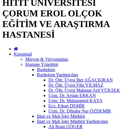
HİTİT ÜNİVERSİTESİ
ÇORUM EROL OLÇOK
EĞİTİM VE ARAŞTIRMA
HASTANESİ
Kurumsal
Misyon & Vizyonumuz
Hastane Yönetimi
Başhekim
Başhekim Yardımcıları
Dr. Öğr. Üyesi İlter AĞAÇKIRAN
Dr. Öğr. Üyesi Filiz YILMAZ
Dr. Öğr. Üyesi Mahmut Arif YÜKSEK
Uzm. Dr. Arslan ERKAN
Uzm. Dr. Muhammed KAYA
Ecz. Erkan DEMİR
Uzm. Dr. Dilruba Nur ÖZDEMİR
İdari ve Mali İşler Müdürü
İdari ve Mali İşler Müdürü Yardımcıları
Ali İhsan GÖGER