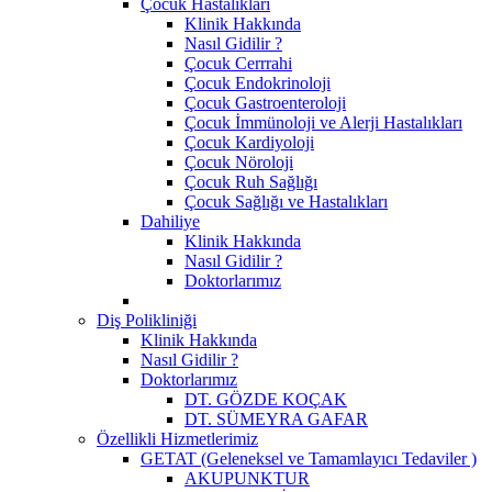
Çocuk Hastalıkları
Klinik Hakkında
Nasıl Gidilir ?
Çocuk Cerrrahi
Çocuk Endokrinoloji
Çocuk Gastroenteroloji
Çocuk İmmünoloji ve Alerji Hastalıkları
Çocuk Kardiyoloji
Çocuk Nöroloji
Çocuk Ruh Sağlığı
Çocuk Sağlığı ve Hastalıkları
Dahiliye
Klinik Hakkında
Nasıl Gidilir ?
Doktorlarımız
Diş Polikliniği
Klinik Hakkında
Nasıl Gidilir ?
Doktorlarımız
DT. GÖZDE KOÇAK
DT. SÜMEYRA GAFAR
Özellikli Hizmetlerimiz
GETAT (Geleneksel ve Tamamlayıcı Tedaviler )
AKUPUNKTUR