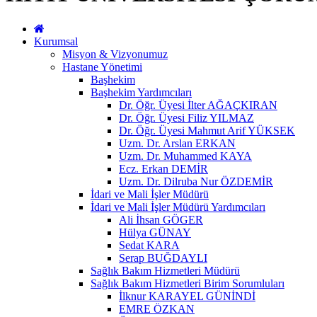
Kurumsal
Misyon & Vizyonumuz
Hastane Yönetimi
Başhekim
Başhekim Yardımcıları
Dr. Öğr. Üyesi İlter AĞAÇKIRAN
Dr. Öğr. Üyesi Filiz YILMAZ
Dr. Öğr. Üyesi Mahmut Arif YÜKSEK
Uzm. Dr. Arslan ERKAN
Uzm. Dr. Muhammed KAYA
Ecz. Erkan DEMİR
Uzm. Dr. Dilruba Nur ÖZDEMİR
İdari ve Mali İşler Müdürü
İdari ve Mali İşler Müdürü Yardımcıları
Ali İhsan GÖGER
Hülya GÜNAY
Sedat KARA
Serap BUĞDAYLI
Sağlık Bakım Hizmetleri Müdürü
Sağlık Bakım Hizmetleri Birim Sorumluları
İlknur KARAYEL GÜNİNDİ
EMRE ÖZKAN