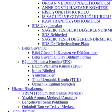
ORGAN VE DOKU NAKLİ KOMİTESİ
ANNE DOSTU HASTANE KOMİTESİ
RİSK YÖNETİM KURULU
İŞ SAĞLIĞI VE GÜVENLİĞİ KURULU
KAN TRANFÜZYON KOMİTESİ
SDS Uygulamaları
SAĞLIK TESİSLERİ DEĞERLENDİRM
SDS Rehberleri
SAĞLIK TESİSİ DEĞERLENDİRME KO
SDS Öz Değerlendirme Planı
Bilgi Güvenliği
Bilgi Güvenliği Klavuzu ve Dökümanları
Bilgi Güvenliği Olay Bildirim Formu
Eğitim Planlama Kurulu (EPK)
Eğitim Planlama Kurulu (EPK)
İrtibat Bilgileri
Yönetmelikler
Tıpta Uzmanlık Kurulu (TUK)
Uzmanlık Eğitimi Süreçleri
Hizmet Binalarımız
TRSM (Toplum Ruh Sağlığı Merkezi)
Yataklı Arınma Merkezi (Amatem)
Bahçelievler Semt Polikliniği
Onkoloji Tanı ve Tedavi Merkezi
Tıbbi Birimler