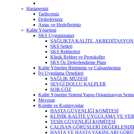
Hastanemiz
Tarihçemiz
Değerlerimiz
Amaç ve Hedeflerimiz
Kalite Yönetimi
SKS Uygulamaları
SAĞLIKTA KALİTE, AKREDİTASYON
SKS Setleri
SKS Rehberleri
Klinik Rehber ve Protokoller
SKS Öz Değerlendirme Planı
Kalite Yönetim Birimimiz ve Çalışanlarımız
İyi Uygulama Örnekleri
SAĞLIK MÜZESİ
SEVGİ DOLLU KALPLER
SOR-ÇÖZ
Kalite Yönetim Sistemi Yapısı Organizasyon Şema
Mevzuat
Komite ve Komisyonlar
HASTA GÜVENLİĞİ KOMİTESİ
KLİNİK KALİTE UYGULAMA VE VERİ
TESİS GÜVENLİĞİ KOMİTESİ
ÇALIŞAN GÖRÜŞLERİ DEĞERLENDİR
HASTA VE HASTA YAKINLARI GÖRÜ