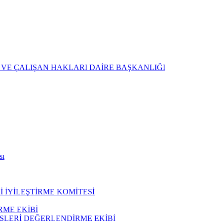
 VE ÇALIŞAN HAKLARI DAİRE BAŞKANLIĞI
sı
 İYİLEŞTİRME KOMİTESİ
ME EKİBİ
ŞLERİ DEĞERLENDİRME EKİBİ