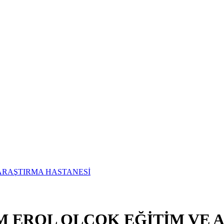
UM EROL OLÇOK EĞİTİM VE 