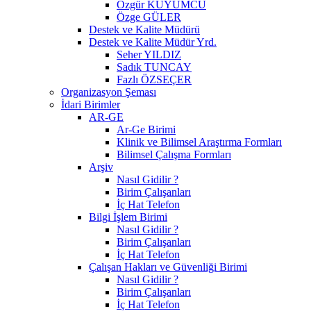
Özgür KUYUMCU
Özge GÜLER
Destek ve Kalite Müdürü
Destek ve Kalite Müdür Yrd.
Seher YILDIZ
Sadık TUNCAY
Fazlı ÖZSEÇER
Organizasyon Şeması
İdari Birimler
AR-GE
Ar-Ge Birimi
Klinik ve Bilimsel Araştırma Formları
Bilimsel Çalışma Formları
Arşiv
Nasıl Gidilir ?
Birim Çalışanları
İç Hat Telefon
Bilgi İşlem Birimi
Nasıl Gidilir ?
Birim Çalışanları
İç Hat Telefon
Çalışan Hakları ve Güvenliği Birimi
Nasıl Gidilir ?
Birim Çalışanları
İç Hat Telefon