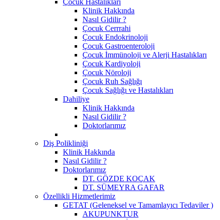
Çocuk Hastalıkları
Klinik Hakkında
Nasıl Gidilir ?
Çocuk Cerrrahi
Çocuk Endokrinoloji
Çocuk Gastroenteroloji
Çocuk İmmünoloji ve Alerji Hastalıkları
Çocuk Kardiyoloji
Çocuk Nöroloji
Çocuk Ruh Sağlığı
Çocuk Sağlığı ve Hastalıkları
Dahiliye
Klinik Hakkında
Nasıl Gidilir ?
Doktorlarımız
Diş Polikliniği
Klinik Hakkında
Nasıl Gidilir ?
Doktorlarımız
DT. GÖZDE KOÇAK
DT. SÜMEYRA GAFAR
Özellikli Hizmetlerimiz
GETAT (Geleneksel ve Tamamlayıcı Tedaviler )
AKUPUNKTUR