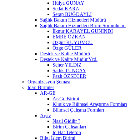
Hülya GÜNAY
Sedat KARA
Serap BUĞDAYLI
Sağlık Bakım Hizmetleri Müdürü
Sağlık Bakım Hizmetleri Birim Sorumluları
İlknur KARAYEL GÜNİNDİ
EMRE ÖZKAN
Özgür KUYUMCU
Özge GÜLER
Destek ve Kalite Müdürü
Destek ve Kalite Müdür Yrd.
Seher YILDIZ
Sadık TUNCAY
Fazlı ÖZSEÇER
Organizasyon Şeması
İdari Birimler
AR-GE
Ar-Ge Birimi
Klinik ve Bilimsel Araştırma Formları
Bilimsel Çalışma Formları
Arşiv
Nasıl Gidilir ?
Birim Çalışanları
İç Hat Telefon
Bilgi İşlem Birimi