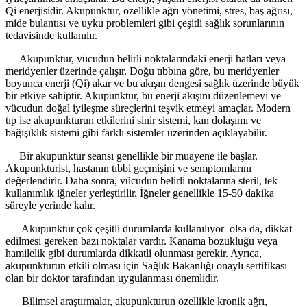
Qi enerjisidir. Akupunktur, özellikle ağrı yönetimi, stres, baş ağrısı,
mide bulantısı ve uyku problemleri gibi çeşitli sağlık sorunlarının
tedavisinde kullanılır.
Akupunktur, vücudun belirli noktalarındaki enerji hatları veya
meridyenler üzerinde çalışır. Doğu tıbbına göre, bu meridyenler
boyunca enerji (Qi) akar ve bu akışın dengesi sağlık üzerinde büyük
bir etkiye sahiptir. Akupunktur, bu enerji akışını düzenlemeyi ve
vücudun doğal iyileşme süreçlerini teşvik etmeyi amaçlar. Modern
tıp ise akupunkturun etkilerini sinir sistemi, kan dolaşımı ve
bağışıklık sistemi gibi farklı sistemler üzerinden açıklayabilir.
Bir akupunktur seansı genellikle bir muayene ile başlar.
Akupunkturist, hastanın tıbbi geçmişini ve semptomlarını
değerlendirir. Daha sonra, vücudun belirli noktalarına steril, tek
kullanımlık iğneler yerleştirilir. İğneler genellikle 15-50 dakika
süreyle yerinde kalır.
Akupunktur çok çeşitli durumlarda kullanılıyor olsa da, dikkat
edilmesi gereken bazı noktalar vardır. Kanama bozukluğu veya
hamilelik gibi durumlarda dikkatli olunması gerekir. Ayrıca,
akupunkturun etkili olması için Sağlık Bakanlığı onaylı sertifikası
olan bir doktor tarafından uygulanması önemlidir.
Bilimsel araştırmalar, akupunkturun özellikle kronik ağrı,