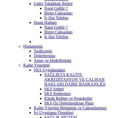
Gider Tahakkuk Birimi
Nasıl Gidilir ?
Birim Çalışanları
İç Hat Telefon
Hasta Hakları
Nasıl Gidilir ?
Birim Çalışanları
İç Hat Telefon
Hastanemiz
Tarihçemiz
Değerlerimiz
Amaç ve Hedeflerimiz
Kalite Yönetimi
SKS Uygulamaları
SAĞLIKTA KALİTE,
AKREDİTASYON VE ÇALIŞAN
HAKLARI DAİRE BAŞKANLIĞI
SKS Setleri
SKS Rehberleri
Klinik Rehber ve Protokoller
SKS Öz Değerlendirme Planı
Kalite Yönetim Birimimiz ve Çalışanlarımız
İyi Uygulama Örnekleri
SAĞLIK MÜZESİ