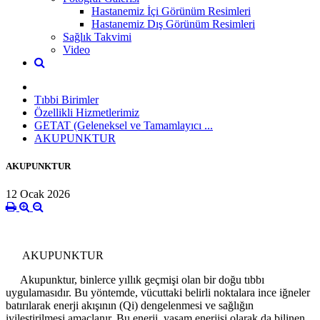
Hastanemiz İçi Görünüm Resimleri
Hastanemiz Dış Görünüm Resimleri
Sağlık Takvimi
Video
Tıbbi Birimler
Özellikli Hizmetlerimiz
GETAT (Geleneksel ve Tamamlayıcı ...
AKUPUNKTUR
AKUPUNKTUR
12 Ocak 2026
AKUPUNKTUR
Akupunktur, binlerce yıllık geçmişi olan bir doğu tıbbı
uygulamasıdır. Bu yöntemde, vücuttaki belirli noktalara ince iğneler
batırılarak enerji akışının (Qi) dengelenmesi ve sağlığın
iyileştirilmesi amaçlanır. Bu enerji, yaşam enerjisi olarak da bilinen