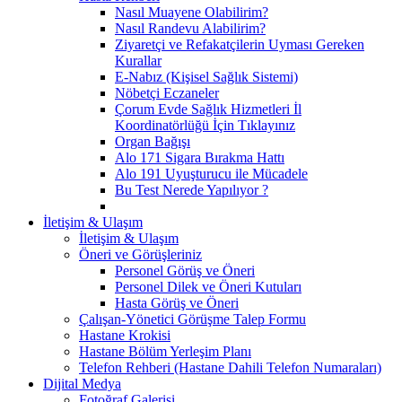
Nasıl Muayene Olabilirim?
Nasıl Randevu Alabilirim?
Ziyaretçi ve Refakatçilerin Uyması Gereken
Kurallar
E-Nabız (Kişisel Sağlık Sistemi)
Nöbetçi Eczaneler
Çorum Evde Sağlık Hizmetleri İl
Koordinatörlüğü İçin Tıklayınız
Organ Bağışı
Alo 171 Sigara Bırakma Hattı
Alo 191 Uyuşturucu ile Mücadele
Bu Test Nerede Yapılıyor ?
İletişim & Ulaşım
İletişim & Ulaşım
Öneri ve Görüşleriniz
Personel Görüş ve Öneri
Personel Dilek ve Öneri Kutuları
Hasta Görüş ve Öneri
Çalışan-Yönetici Görüşme Talep Formu
Hastane Krokisi
Hastane Bölüm Yerleşim Planı
Telefon Rehberi (Hastane Dahili Telefon Numaraları)
Dijital Medya
Fotoğraf Galerisi