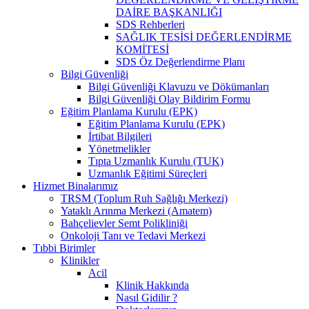
DAİRE BAŞKANLIĞI
SDS Rehberleri
SAĞLIK TESİSİ DEĞERLENDİRME
KOMİTESİ
SDS Öz Değerlendirme Planı
Bilgi Güvenliği
Bilgi Güvenliği Klavuzu ve Dökümanları
Bilgi Güvenliği Olay Bildirim Formu
Eğitim Planlama Kurulu (EPK)
Eğitim Planlama Kurulu (EPK)
İrtibat Bilgileri
Yönetmelikler
Tıpta Uzmanlık Kurulu (TUK)
Uzmanlık Eğitimi Süreçleri
Hizmet Binalarımız
TRSM (Toplum Ruh Sağlığı Merkezi)
Yataklı Arınma Merkezi (Amatem)
Bahçelievler Semt Polikliniği
Onkoloji Tanı ve Tedavi Merkezi
Tıbbi Birimler
Klinikler
Acil
Klinik Hakkında
Nasıl Gidilir ?