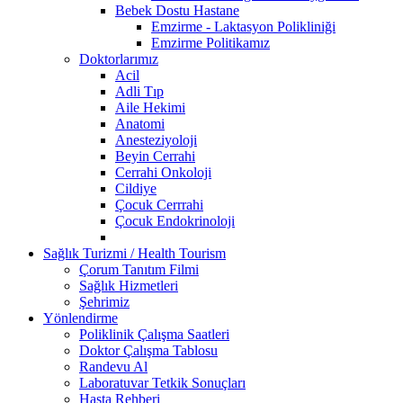
Bebek Dostu Hastane
Emzirme - Laktasyon Polikliniği
Emzirme Politikamız
Doktorlarımız
Acil
Adli Tıp
Aile Hekimi
Anatomi
Anesteziyoloji
Beyin Cerrahi
Cerrahi Onkoloji
Cildiye
Çocuk Cerrrahi
Çocuk Endokrinoloji
Sağlık Turizmi / Health Tourism
Çorum Tanıtım Filmi
Sağlık Hizmetleri
Şehrimiz
Yönlendirme
Poliklinik Çalışma Saatleri
Doktor Çalışma Tablosu
Randevu Al
Laboratuvar Tetkik Sonuçları
Hasta Rehberi