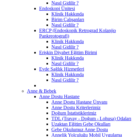
Nasıl Gidilir ?
Endoskopi Ünitesi
Klinik Hakkında
Birim Çalışanları
Nasıl Gidilir ?
ERCP (Endoskopik Retrograd Kolanjio
Pankreotografi)
Klinik Hakkında
Nasıl Gidilir ?
Erişkin Diyabet Eğitim Birimi
Klinik Hakkında
Nasıl Gidilir ?
Evde Sağlık Hizmetleri
Klinik Hakkında
Nasıl Gidilir ?
Anne & Bebek
Anne Dostu Hastane
Anne Dostu Hastane Ünvanı
Anne Dostu Kriterlerimiz
Doğum İstatistiklerimiz
TDL (Travay - Doğum - Lohusa) Odaları
Uzaktan Eğitim Gebe Okulları
Gebe Okulumuz Anne Dostu
Annelik Yolculuğu Mobil Uygulama