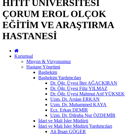
HİTİT ÜNİVERSİTESİ
ÇORUM EROL OLÇOK
EĞİTİM VE ARAŞTIRMA
HASTANESİ
Kurumsal
Misyon & Vizyonumuz
Hastane Yönetimi
Başhekim
Başhekim Yardımcıları
Dr. Öğr. Üyesi İlter AĞAÇKIRAN
Dr. Öğr. Üyesi Filiz YILMAZ
Dr. Öğr. Üyesi Mahmut Arif YÜKSEK
Uzm. Dr. Arslan ERKAN
Uzm. Dr. Muhammed KAYA
Ecz. Erkan DEMİR
Uzm. Dr. Dilruba Nur ÖZDEMİR
İdari ve Mali İşler Müdürü
İdari ve Mali İşler Müdürü Yardımcıları
Ali İhsan GÖGER