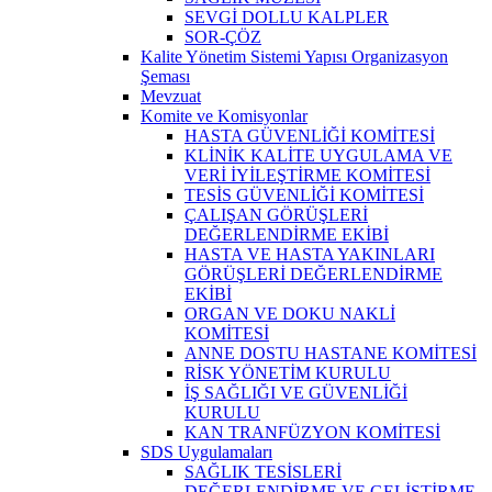
SEVGİ DOLLU KALPLER
SOR-ÇÖZ
Kalite Yönetim Sistemi Yapısı Organizasyon
Şeması
Mevzuat
Komite ve Komisyonlar
HASTA GÜVENLİĞİ KOMİTESİ
KLİNİK KALİTE UYGULAMA VE
VERİ İYİLEŞTİRME KOMİTESİ
TESİS GÜVENLİĞİ KOMİTESİ
ÇALIŞAN GÖRÜŞLERİ
DEĞERLENDİRME EKİBİ
HASTA VE HASTA YAKINLARI
GÖRÜŞLERİ DEĞERLENDİRME
EKİBİ
ORGAN VE DOKU NAKLİ
KOMİTESİ
ANNE DOSTU HASTANE KOMİTESİ
RİSK YÖNETİM KURULU
İŞ SAĞLIĞI VE GÜVENLİĞİ
KURULU
KAN TRANFÜZYON KOMİTESİ
SDS Uygulamaları
SAĞLIK TESİSLERİ
DEĞERLENDİRME VE GELİŞTİRME