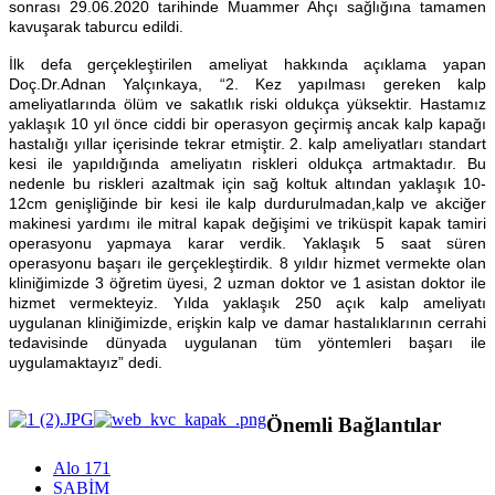
sonrası 29.06.2020 tarihinde Muammer Ahçı sağlığına tamamen
kavuşarak taburcu edildi.
İlk defa gerçekleştirilen ameliyat hakkında açıklama yapan
Doç.Dr.Adnan Yalçınkaya, “2. Kez yapılması gereken kalp
ameliyatlarında ölüm ve sakatlık riski oldukça yüksektir. Hastamız
yaklaşık 10 yıl önce ciddi bir operasyon geçirmiş ancak kalp kapağı
hastalığı yıllar içerisinde tekrar etmiştir. 2. kalp ameliyatları standart
kesi ile yapıldığında ameliyatın riskleri oldukça artmaktadır. Bu
nedenle bu riskleri azaltmak için sağ koltuk altından yaklaşık 10-
12cm genişliğinde bir kesi ile kalp durdurulmadan,kalp ve akciğer
makinesi yardımı ile mitral kapak değişimi ve triküspit kapak tamiri
operasyonu yapmaya karar verdik. Yaklaşık 5 saat süren
operasyonu başarı ile gerçekleştirdik. 8 yıldır hizmet vermekte olan
kliniğimizde 3 öğretim üyesi, 2 uzman doktor ve 1 asistan doktor ile
hizmet vermekteyiz. Yılda yaklaşık 250 açık kalp ameliyatı
uygulanan kliniğimizde, erişkin kalp ve damar hastalıklarının cerrahi
tedavisinde dünyada uygulanan tüm yöntemleri başarı ile
uygulamaktayız” dedi.
Önemli Bağlantılar
Alo 171
SABİM