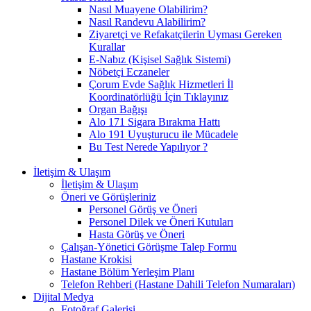
Nasıl Muayene Olabilirim?
Nasıl Randevu Alabilirim?
Ziyaretçi ve Refakatçilerin Uyması Gereken
Kurallar
E-Nabız (Kişisel Sağlık Sistemi)
Nöbetçi Eczaneler
Çorum Evde Sağlık Hizmetleri İl
Koordinatörlüğü İçin Tıklayınız
Organ Bağışı
Alo 171 Sigara Bırakma Hattı
Alo 191 Uyuşturucu ile Mücadele
Bu Test Nerede Yapılıyor ?
İletişim & Ulaşım
İletişim & Ulaşım
Öneri ve Görüşleriniz
Personel Görüş ve Öneri
Personel Dilek ve Öneri Kutuları
Hasta Görüş ve Öneri
Çalışan-Yönetici Görüşme Talep Formu
Hastane Krokisi
Hastane Bölüm Yerleşim Planı
Telefon Rehberi (Hastane Dahili Telefon Numaraları)
Dijital Medya
Fotoğraf Galerisi