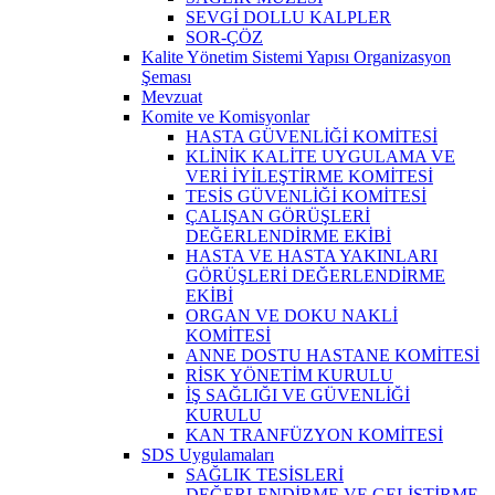
SEVGİ DOLLU KALPLER
SOR-ÇÖZ
Kalite Yönetim Sistemi Yapısı Organizasyon
Şeması
Mevzuat
Komite ve Komisyonlar
HASTA GÜVENLİĞİ KOMİTESİ
KLİNİK KALİTE UYGULAMA VE
VERİ İYİLEŞTİRME KOMİTESİ
TESİS GÜVENLİĞİ KOMİTESİ
ÇALIŞAN GÖRÜŞLERİ
DEĞERLENDİRME EKİBİ
HASTA VE HASTA YAKINLARI
GÖRÜŞLERİ DEĞERLENDİRME
EKİBİ
ORGAN VE DOKU NAKLİ
KOMİTESİ
ANNE DOSTU HASTANE KOMİTESİ
RİSK YÖNETİM KURULU
İŞ SAĞLIĞI VE GÜVENLİĞİ
KURULU
KAN TRANFÜZYON KOMİTESİ
SDS Uygulamaları
SAĞLIK TESİSLERİ
DEĞERLENDİRME VE GELİŞTİRME