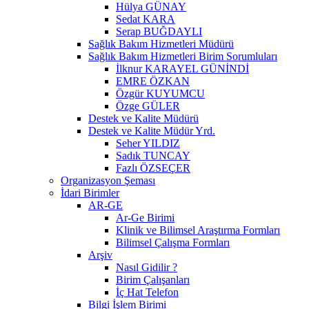
Hülya GÜNAY
Sedat KARA
Serap BUĞDAYLI
Sağlık Bakım Hizmetleri Müdürü
Sağlık Bakım Hizmetleri Birim Sorumluları
İlknur KARAYEL GÜNİNDİ
EMRE ÖZKAN
Özgür KUYUMCU
Özge GÜLER
Destek ve Kalite Müdürü
Destek ve Kalite Müdür Yrd.
Seher YILDIZ
Sadık TUNCAY
Fazlı ÖZSEÇER
Organizasyon Şeması
İdari Birimler
AR-GE
Ar-Ge Birimi
Klinik ve Bilimsel Araştırma Formları
Bilimsel Çalışma Formları
Arşiv
Nasıl Gidilir ?
Birim Çalışanları
İç Hat Telefon
Bilgi İşlem Birimi