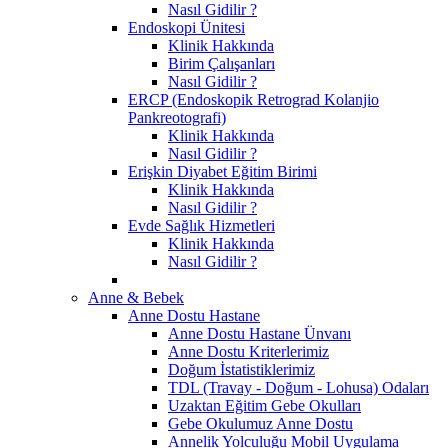
Nasıl Gidilir ?
Endoskopi Ünitesi
Klinik Hakkında
Birim Çalışanları
Nasıl Gidilir ?
ERCP (Endoskopik Retrograd Kolanjio
Pankreotografi)
Klinik Hakkında
Nasıl Gidilir ?
Erişkin Diyabet Eğitim Birimi
Klinik Hakkında
Nasıl Gidilir ?
Evde Sağlık Hizmetleri
Klinik Hakkında
Nasıl Gidilir ?
Anne & Bebek
Anne Dostu Hastane
Anne Dostu Hastane Ünvanı
Anne Dostu Kriterlerimiz
Doğum İstatistiklerimiz
TDL (Travay - Doğum - Lohusa) Odaları
Uzaktan Eğitim Gebe Okulları
Gebe Okulumuz Anne Dostu
Annelik Yolculuğu Mobil Uygulama