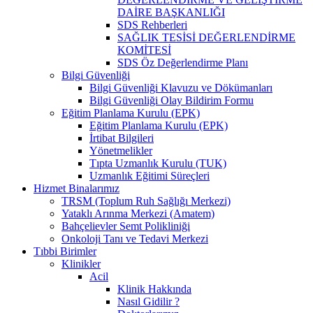
DAİRE BAŞKANLIĞI
SDS Rehberleri
SAĞLIK TESİSİ DEĞERLENDİRME
KOMİTESİ
SDS Öz Değerlendirme Planı
Bilgi Güvenliği
Bilgi Güvenliği Klavuzu ve Dökümanları
Bilgi Güvenliği Olay Bildirim Formu
Eğitim Planlama Kurulu (EPK)
Eğitim Planlama Kurulu (EPK)
İrtibat Bilgileri
Yönetmelikler
Tıpta Uzmanlık Kurulu (TUK)
Uzmanlık Eğitimi Süreçleri
Hizmet Binalarımız
TRSM (Toplum Ruh Sağlığı Merkezi)
Yataklı Arınma Merkezi (Amatem)
Bahçelievler Semt Polikliniği
Onkoloji Tanı ve Tedavi Merkezi
Tıbbi Birimler
Klinikler
Acil
Klinik Hakkında
Nasıl Gidilir ?