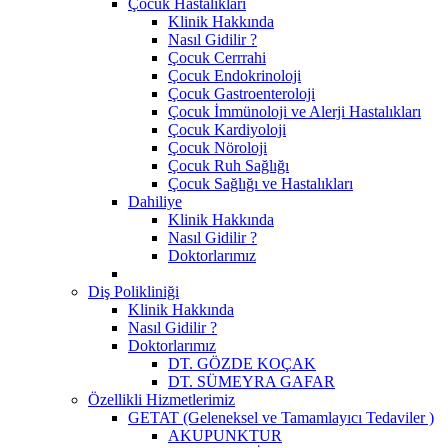
Çocuk Hastalıkları
Klinik Hakkında
Nasıl Gidilir ?
Çocuk Cerrrahi
Çocuk Endokrinoloji
Çocuk Gastroenteroloji
Çocuk İmmünoloji ve Alerji Hastalıkları
Çocuk Kardiyoloji
Çocuk Nöroloji
Çocuk Ruh Sağlığı
Çocuk Sağlığı ve Hastalıkları
Dahiliye
Klinik Hakkında
Nasıl Gidilir ?
Doktorlarımız
Diş Polikliniği
Klinik Hakkında
Nasıl Gidilir ?
Doktorlarımız
DT. GÖZDE KOÇAK
DT. SÜMEYRA GAFAR
Özellikli Hizmetlerimiz
GETAT (Geleneksel ve Tamamlayıcı Tedaviler )
AKUPUNKTUR