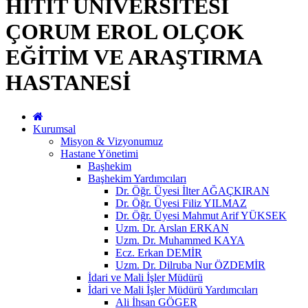
HİTİT ÜNİVERSİTESİ
ÇORUM EROL OLÇOK
EĞİTİM VE ARAŞTIRMA
HASTANESİ
Kurumsal
Misyon & Vizyonumuz
Hastane Yönetimi
Başhekim
Başhekim Yardımcıları
Dr. Öğr. Üyesi İlter AĞAÇKIRAN
Dr. Öğr. Üyesi Filiz YILMAZ
Dr. Öğr. Üyesi Mahmut Arif YÜKSEK
Uzm. Dr. Arslan ERKAN
Uzm. Dr. Muhammed KAYA
Ecz. Erkan DEMİR
Uzm. Dr. Dilruba Nur ÖZDEMİR
İdari ve Mali İşler Müdürü
İdari ve Mali İşler Müdürü Yardımcıları
Ali İhsan GÖGER