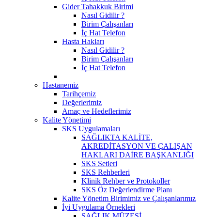
Gider Tahakkuk Birimi
Nasıl Gidilir ?
Birim Çalışanları
İç Hat Telefon
Hasta Hakları
Nasıl Gidilir ?
Birim Çalışanları
İç Hat Telefon
Hastanemiz
Tarihçemiz
Değerlerimiz
Amaç ve Hedeflerimiz
Kalite Yönetimi
SKS Uygulamaları
SAĞLIKTA KALİTE,
AKREDİTASYON VE ÇALIŞAN
HAKLARI DAİRE BAŞKANLIĞI
SKS Setleri
SKS Rehberleri
Klinik Rehber ve Protokoller
SKS Öz Değerlendirme Planı
Kalite Yönetim Birimimiz ve Çalışanlarımız
İyi Uygulama Örnekleri
SAĞLIK MÜZESİ