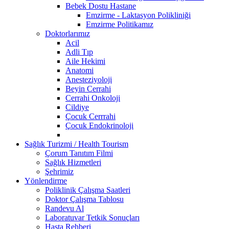
Bebek Dostu Hastane
Emzirme - Laktasyon Polikliniği
Emzirme Politikamız
Doktorlarımız
Acil
Adli Tıp
Aile Hekimi
Anatomi
Anesteziyoloji
Beyin Cerrahi
Cerrahi Onkoloji
Cildiye
Çocuk Cerrrahi
Çocuk Endokrinoloji
Sağlık Turizmi / Health Tourism
Çorum Tanıtım Filmi
Sağlık Hizmetleri
Şehrimiz
Yönlendirme
Poliklinik Çalışma Saatleri
Doktor Çalışma Tablosu
Randevu Al
Laboratuvar Tetkik Sonuçları
Hasta Rehberi