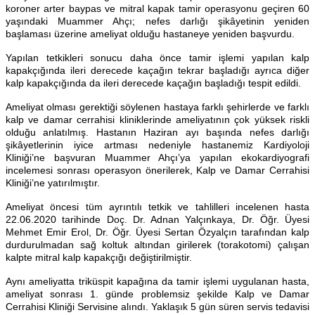
koroner arter baypas ve mitral kapak tamir operasyonu geçiren 60
yaşındaki Muammer Ahçı; nefes darlığı şikâyetinin yeniden
başlaması üzerine ameliyat olduğu hastaneye yeniden başvurdu.
Yapılan tetkikleri sonucu daha önce tamir işlemi yapılan kalp
kapakçığında ileri derecede kaçağın tekrar başladığı ayrıca diğer
kalp kapakçığında da ileri derecede kaçağın başladığı tespit edildi.
Ameliyat olması gerektiği söylenen hastaya farklı şehirlerde ve farklı
kalp ve damar cerrahisi kliniklerinde ameliyatının çok yüksek riskli
olduğu anlatılmış. Hastanın Haziran ayı başında nefes darlığı
şikâyetlerinin iyice artması nedeniyle hastanemiz Kardiyoloji
Kliniği’ne başvuran Muammer Ahçı’ya yapılan ekokardiyografi
incelemesi sonrası operasyon önerilerek, Kalp ve Damar Cerrahisi
Kliniği’ne yatırılmıştır.
Ameliyat öncesi tüm ayrıntılı tetkik ve tahlilleri incelenen hasta
22.06.2020 tarihinde Doç. Dr. Adnan Yalçınkaya, Dr. Öğr. Üyesi
Mehmet Emir Erol, Dr. Öğr. Üyesi Sertan Özyalçın tarafından kalp
durdurulmadan sağ koltuk altından girilerek (torakotomi) çalışan
kalpte mitral kalp kapakçığı değiştirilmiştir.
Aynı ameliyatta triküspit kapağına da tamir işlemi uygulanan hasta,
ameliyat sonrası 1. günde problemsiz şekilde Kalp ve Damar
Cerrahisi Kliniği Servisine alındı. Yaklaşık 5 gün süren servis tedavisi