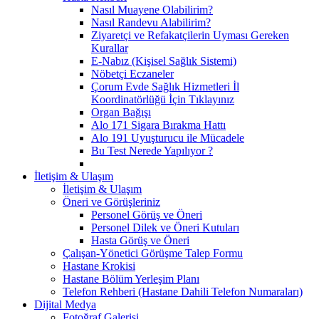
Nasıl Muayene Olabilirim?
Nasıl Randevu Alabilirim?
Ziyaretçi ve Refakatçilerin Uyması Gereken
Kurallar
E-Nabız (Kişisel Sağlık Sistemi)
Nöbetçi Eczaneler
Çorum Evde Sağlık Hizmetleri İl
Koordinatörlüğü İçin Tıklayınız
Organ Bağışı
Alo 171 Sigara Bırakma Hattı
Alo 191 Uyuşturucu ile Mücadele
Bu Test Nerede Yapılıyor ?
İletişim & Ulaşım
İletişim & Ulaşım
Öneri ve Görüşleriniz
Personel Görüş ve Öneri
Personel Dilek ve Öneri Kutuları
Hasta Görüş ve Öneri
Çalışan-Yönetici Görüşme Talep Formu
Hastane Krokisi
Hastane Bölüm Yerleşim Planı
Telefon Rehberi (Hastane Dahili Telefon Numaraları)
Dijital Medya
Fotoğraf Galerisi