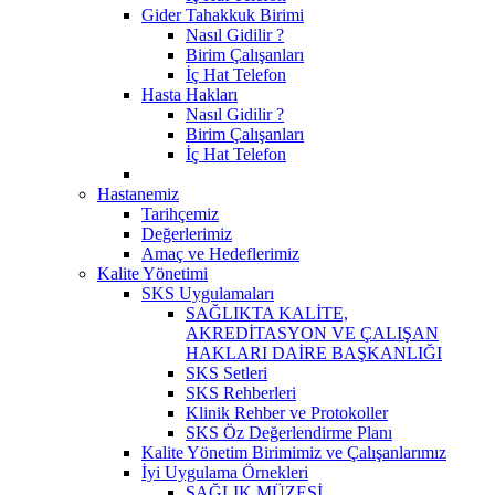
Gider Tahakkuk Birimi
Nasıl Gidilir ?
Birim Çalışanları
İç Hat Telefon
Hasta Hakları
Nasıl Gidilir ?
Birim Çalışanları
İç Hat Telefon
Hastanemiz
Tarihçemiz
Değerlerimiz
Amaç ve Hedeflerimiz
Kalite Yönetimi
SKS Uygulamaları
SAĞLIKTA KALİTE,
AKREDİTASYON VE ÇALIŞAN
HAKLARI DAİRE BAŞKANLIĞI
SKS Setleri
SKS Rehberleri
Klinik Rehber ve Protokoller
SKS Öz Değerlendirme Planı
Kalite Yönetim Birimimiz ve Çalışanlarımız
İyi Uygulama Örnekleri
SAĞLIK MÜZESİ