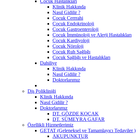
Çocuk Hastalıkları
Klinik Hakkında
Nasıl Gidilir ?
Çocuk Cerrrahi
Çocuk Endokrinoloji
Çocuk Gastroenteroloji
Çocuk İmmünoloji ve Alerji Hastalıkları
Çocuk Kardiyoloji
Çocuk Nöroloji
Çocuk Ruh Sağlığı
Çocuk Sağlığı ve Hastalıkları
Dahiliye
Klinik Hakkında
Nasıl Gidilir ?
Doktorlarımız
Diş Polikliniği
Klinik Hakkında
Nasıl Gidilir ?
Doktorlarımız
DT. GÖZDE KOÇAK
DT. SÜMEYRA GAFAR
Özellikli Hizmetlerimiz
GETAT (Geleneksel ve Tamamlayıcı Tedaviler )
AKUPUNKTUR