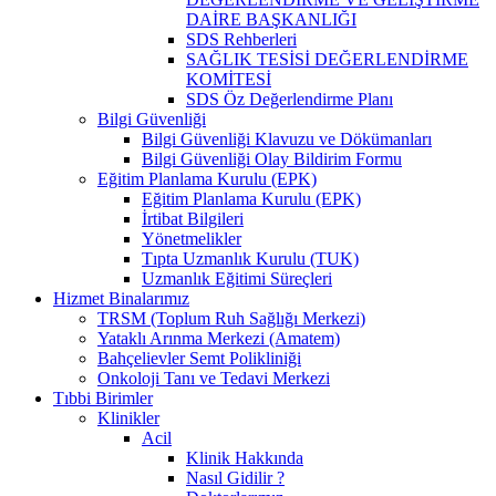
DAİRE BAŞKANLIĞI
SDS Rehberleri
SAĞLIK TESİSİ DEĞERLENDİRME
KOMİTESİ
SDS Öz Değerlendirme Planı
Bilgi Güvenliği
Bilgi Güvenliği Klavuzu ve Dökümanları
Bilgi Güvenliği Olay Bildirim Formu
Eğitim Planlama Kurulu (EPK)
Eğitim Planlama Kurulu (EPK)
İrtibat Bilgileri
Yönetmelikler
Tıpta Uzmanlık Kurulu (TUK)
Uzmanlık Eğitimi Süreçleri
Hizmet Binalarımız
TRSM (Toplum Ruh Sağlığı Merkezi)
Yataklı Arınma Merkezi (Amatem)
Bahçelievler Semt Polikliniği
Onkoloji Tanı ve Tedavi Merkezi
Tıbbi Birimler
Klinikler
Acil
Klinik Hakkında
Nasıl Gidilir ?