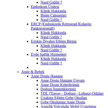
Nasıl Gidilir ?
Endoskopi Ünitesi
Klinik Hakkında
Birim Çalışanları
Nasıl Gidilir ?
ERCP (Endoskopik Retrograd Kolanjio
Pankreotografi)
Klinik Hakkında
Nasıl Gidilir ?
Erişkin Diyabet Eğitim Birimi
Klinik Hakkında
Nasıl Gidilir ?
Evde Sağlık Hizmetleri
Klinik Hakkında
Nasıl Gidilir ?
Anne & Bebek
Anne Dostu Hastane
Anne Dostu Hastane Ünvanı
Anne Dostu Kriterlerimiz
Doğum İstatistiklerimiz
TDL (Travay - Doğum - Lohusa) Odaları
Uzaktan Eğitim Gebe Okulları
Gebe Okulumuz Anne Dostu
Annelik Yolculuğu Mobil Uygulama