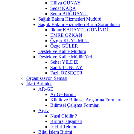
Hülya GÜNAY
Sedat KARA
Serap BUĞDAYLI
Sağlık Bakım Hizmetleri Müdürü
Sağlık Bakım Hizmetleri Birim Sorumluları
İlknur KARAYEL GÜNİNDİ
EMRE ÖZKAN
Özgür KUYUMCU
Özge GÜLER
Destek ve Kalite Müdürü
Destek ve Kalite Müdür Yrd.
Seher YILDIZ
Sadık TUNCAY
Fazlı ÖZSEÇER
Organizasyon Şeması
İdari Birimler
AR-GE
Ar-Ge Birimi
Klinik ve Bilimsel Araştırma Formları
Bilimsel Çalışma Formları
Arşiv
Nasıl Gidilir ?
Birim Çalışanları
İç Hat Telefon
Bilgi İşlem Birimi