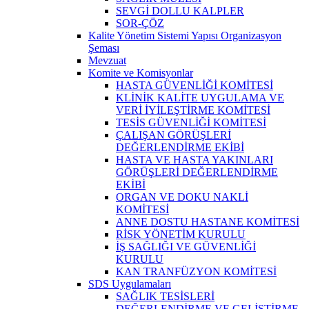
SEVGİ DOLLU KALPLER
SOR-ÇÖZ
Kalite Yönetim Sistemi Yapısı Organizasyon
Şeması
Mevzuat
Komite ve Komisyonlar
HASTA GÜVENLİĞİ KOMİTESİ
KLİNİK KALİTE UYGULAMA VE
VERİ İYİLEŞTİRME KOMİTESİ
TESİS GÜVENLİĞİ KOMİTESİ
ÇALIŞAN GÖRÜŞLERİ
DEĞERLENDİRME EKİBİ
HASTA VE HASTA YAKINLARI
GÖRÜŞLERİ DEĞERLENDİRME
EKİBİ
ORGAN VE DOKU NAKLİ
KOMİTESİ
ANNE DOSTU HASTANE KOMİTESİ
RİSK YÖNETİM KURULU
İŞ SAĞLIĞI VE GÜVENLİĞİ
KURULU
KAN TRANFÜZYON KOMİTESİ
SDS Uygulamaları
SAĞLIK TESİSLERİ
DEĞERLENDİRME VE GELİŞTİRME