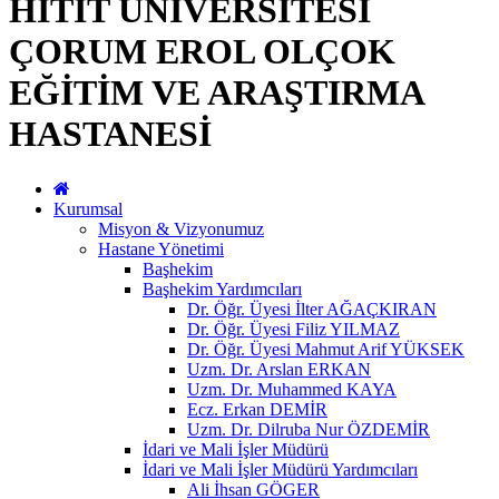
HİTİT ÜNİVERSİTESİ
ÇORUM EROL OLÇOK
EĞİTİM VE ARAŞTIRMA
HASTANESİ
Kurumsal
Misyon & Vizyonumuz
Hastane Yönetimi
Başhekim
Başhekim Yardımcıları
Dr. Öğr. Üyesi İlter AĞAÇKIRAN
Dr. Öğr. Üyesi Filiz YILMAZ
Dr. Öğr. Üyesi Mahmut Arif YÜKSEK
Uzm. Dr. Arslan ERKAN
Uzm. Dr. Muhammed KAYA
Ecz. Erkan DEMİR
Uzm. Dr. Dilruba Nur ÖZDEMİR
İdari ve Mali İşler Müdürü
İdari ve Mali İşler Müdürü Yardımcıları
Ali İhsan GÖGER