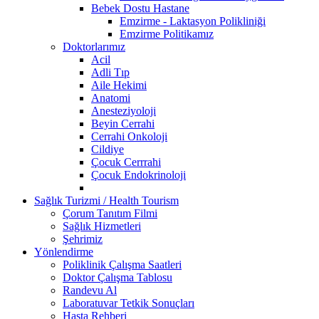
Bebek Dostu Hastane
Emzirme - Laktasyon Polikliniği
Emzirme Politikamız
Doktorlarımız
Acil
Adli Tıp
Aile Hekimi
Anatomi
Anesteziyoloji
Beyin Cerrahi
Cerrahi Onkoloji
Cildiye
Çocuk Cerrrahi
Çocuk Endokrinoloji
Sağlık Turizmi / Health Tourism
Çorum Tanıtım Filmi
Sağlık Hizmetleri
Şehrimiz
Yönlendirme
Poliklinik Çalışma Saatleri
Doktor Çalışma Tablosu
Randevu Al
Laboratuvar Tetkik Sonuçları
Hasta Rehberi