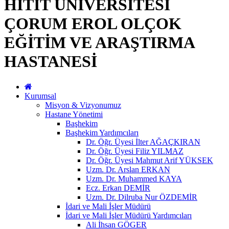
HİTİT ÜNİVERSİTESİ
ÇORUM EROL OLÇOK
EĞİTİM VE ARAŞTIRMA
HASTANESİ
Kurumsal
Misyon & Vizyonumuz
Hastane Yönetimi
Başhekim
Başhekim Yardımcıları
Dr. Öğr. Üyesi İlter AĞAÇKIRAN
Dr. Öğr. Üyesi Filiz YILMAZ
Dr. Öğr. Üyesi Mahmut Arif YÜKSEK
Uzm. Dr. Arslan ERKAN
Uzm. Dr. Muhammed KAYA
Ecz. Erkan DEMİR
Uzm. Dr. Dilruba Nur ÖZDEMİR
İdari ve Mali İşler Müdürü
İdari ve Mali İşler Müdürü Yardımcıları
Ali İhsan GÖGER