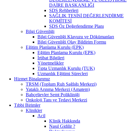
DAİRE BAŞKANLIĞI
SDS Rehberleri
SAĞLIK TESİSİ DEĞERLENDİRME
KOMİTESİ
SDS Öz Değerlendirme Planı
Bilgi Güvenliği
Bilgi Güvenliği Klavuzu ve Dökümanları
Bilgi Güvenliği Olay Bildirim Formu
Eğitim Planlama Kurulu (EPK)
Eğitim Planlama Kurulu (EPK)
İrtibat Bilgileri
Yönetmelikler
Tıpta Uzmanlık Kurulu (TUK)
Uzmanlık Eğitimi Süreçleri
Hizmet Binalarımız
TRSM (Toplum Ruh Sağlığı Merkezi)
Yataklı Arınma Merkezi (Amatem)
Bahçelievler Semt Polikliniği
Onkoloji Tanı ve Tedavi Merkezi
Tıbbi Birimler
Klinikler
Acil
Klinik Hakkında
Nasıl Gidilir ?