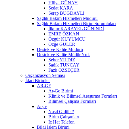
Hülya GÜNAY
Sedat KARA
Serap BUĞDAYLI
Sağlık Bakım Hizmetleri Müdürü
Sağlık Bakım Hizmetleri Birim Sorumluları
İlknur KARAYEL GÜNİNDİ
EMRE ÖZKAN
Özgür KUYUMCU
Özge GÜLER
Destek ve Kalite Müdürü
Destek ve Kalite Müdür Yrd.
Seher YILDIZ
Sadık TUNCAY
Fazlı ÖZSEÇER
Organizasyon Şeması
İdari Birimler
AR-GE
Ar-Ge Birimi
Klinik ve Bilimsel Araştırma Formları
Bilimsel Çalışma Formları
Arşiv
Nasıl Gidilir ?
Birim Çalışanları
İç Hat Telefon
Bilgi İşlem Birimi