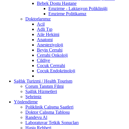
Bebek Dostu Hastane
Emzirme - Laktasyon Polikliniği
Emzirme Politikamız
Doktorlarımız
Acil
Adli Tıp
Aile Hekimi
Anatomi
Anesteziyoloji
Beyin Cerrahi
Cerrahi Onkoloji
Cildiye
Çocuk Cerrrahi
Çocuk Endokrinoloji
Sağlık Turizmi / Health Tourism
Çorum Tanıtım Filmi
Sağlık Hizmetleri
Şehrimiz
Yönlendirme
Poliklinik Çalışma Saatleri
Doktor Çalışma Tablosu
Randevu Al
Laboratuvar Tetkik Sonuçları
Hasta Rehberi