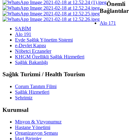
Önemli
Bağlantılar
Alo 171
SABİM
Alo 191
Evde Sağlık Yönetim Sistemi
e-Devlet Kapısı
Nöbetçi Eczaneler
KHGM Özellikli Sağlık Hizmetleri
Sağlık Bakanlığı
Sağlık Turizmi / Health Tourism
Çorum Tanıtım Filmi
Sağlık Hizmetleri
Şehrimiz
Kurumsal
Misyon & Vizyonumuz
Hastane Yönetimi
Organizasyon Şeması
İdari Birimler