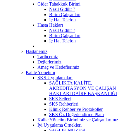
Gider Tahakkuk Birimi
Nasıl Gidilir ?
Birim Çalışanları
İç Hat Telefon
Hasta Hakları
Nasıl Gidilir ?
Birim Çalışanları
İç Hat Telefon
Hastanemiz
Tarihçemiz
Değerlerimiz
Amaç ve Hedeflerimiz
Kalite Yönetimi
SKS Uygulamaları
SAĞLIKTA KALİTE,
AKREDİTASYON VE ÇALIŞAN
HAKLARI DAİRE BAŞKANLIĞI
SKS Setleri
SKS Rehberleri
Klinik Rehber ve Protokoller
SKS Öz Değerlendirme Planı
Kalite Yönetim Birimimiz ve Çalışanlarımız
İyi Uygulama Örnekleri
SAĞLIK MÜZESİ