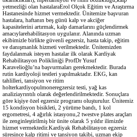
yetmezliği olan hastalaraErol Olçok Eğitim ve Araştırma
Hastanesinde hizmet vermektedir. Ünitemize başvuran
hastalara, haftanın beş günü kalp ve akciğer
kapasitelerini artırmak, kalp damarlarını güçlendirmek
amacıylarehabilitasyon uygulanır. Alanında uzman
ekibimizle birlikte güvenli egzersiz, hasta takip, eğitim
ve danışmanlık hizmeti verilmektedir. Ünitemizden
faydalanmak isteyen hastalar ilk olarak Kardiyak
Rehabilitasyon Polikliniği ProfDr Yusuf
Karavelioğlu’na başvurmaları gerekmektedir. Burada
rutin kardiyoloji testleri yapılmaktadır. EKG, kan
tahlilleri, tansiyon ve ritim
holterkardiyopulmoneregzersiz testi, yağ kas
analiziayrıntılı olarak değerlendirilmektedir. Sonuçlara
göre kişiye özel egzersiz programı oluşturulur. Ünitemiz
15 kondisyon bisikleti, 2 yürüme bandı, 1 kol
ergometresi, 4 ağırlık istasyonu,2 twestve plates araçları
ile zenginleştirilmiş bir ünite olarak 5 yıldır ilimizde
hizmet vermektedir.Kardiyak Rehabilitasyon egzersiz
süresince kalp ritimi ve tansiyon takibi, uzman ekip