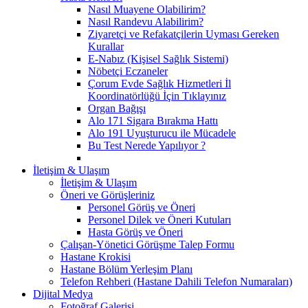
Nasıl Muayene Olabilirim?
Nasıl Randevu Alabilirim?
Ziyaretçi ve Refakatçilerin Uyması Gereken
Kurallar
E-Nabız (Kişisel Sağlık Sistemi)
Nöbetçi Eczaneler
Çorum Evde Sağlık Hizmetleri İl
Koordinatörlüğü İçin Tıklayınız
Organ Bağışı
Alo 171 Sigara Bırakma Hattı
Alo 191 Uyuşturucu ile Mücadele
Bu Test Nerede Yapılıyor ?
İletişim & Ulaşım
İletişim & Ulaşım
Öneri ve Görüşleriniz
Personel Görüş ve Öneri
Personel Dilek ve Öneri Kutuları
Hasta Görüş ve Öneri
Çalışan-Yönetici Görüşme Talep Formu
Hastane Krokisi
Hastane Bölüm Yerleşim Planı
Telefon Rehberi (Hastane Dahili Telefon Numaraları)
Dijital Medya
Fotoğraf Galerisi