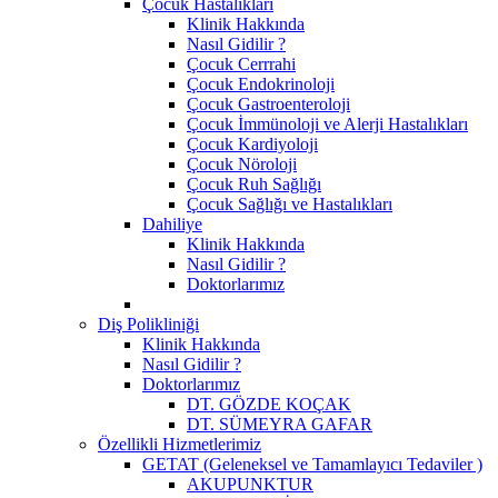
Çocuk Hastalıkları
Klinik Hakkında
Nasıl Gidilir ?
Çocuk Cerrrahi
Çocuk Endokrinoloji
Çocuk Gastroenteroloji
Çocuk İmmünoloji ve Alerji Hastalıkları
Çocuk Kardiyoloji
Çocuk Nöroloji
Çocuk Ruh Sağlığı
Çocuk Sağlığı ve Hastalıkları
Dahiliye
Klinik Hakkında
Nasıl Gidilir ?
Doktorlarımız
Diş Polikliniği
Klinik Hakkında
Nasıl Gidilir ?
Doktorlarımız
DT. GÖZDE KOÇAK
DT. SÜMEYRA GAFAR
Özellikli Hizmetlerimiz
GETAT (Geleneksel ve Tamamlayıcı Tedaviler )
AKUPUNKTUR