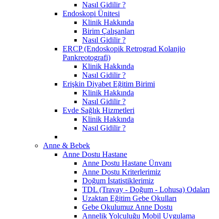
Nasıl Gidilir ?
Endoskopi Ünitesi
Klinik Hakkında
Birim Çalışanları
Nasıl Gidilir ?
ERCP (Endoskopik Retrograd Kolanjio
Pankreotografi)
Klinik Hakkında
Nasıl Gidilir ?
Erişkin Diyabet Eğitim Birimi
Klinik Hakkında
Nasıl Gidilir ?
Evde Sağlık Hizmetleri
Klinik Hakkında
Nasıl Gidilir ?
Anne & Bebek
Anne Dostu Hastane
Anne Dostu Hastane Ünvanı
Anne Dostu Kriterlerimiz
Doğum İstatistiklerimiz
TDL (Travay - Doğum - Lohusa) Odaları
Uzaktan Eğitim Gebe Okulları
Gebe Okulumuz Anne Dostu
Annelik Yolculuğu Mobil Uygulama