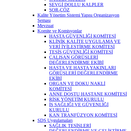
SEVGİ DOLLU KALPLER
SOR-ÇÖZ
Kalite Yönetim Sistemi Yapısı Organizasyon
Şeması
Mevzuat
Komite ve Komisyonlar
HASTA GÜVENLİĞİ KOMİTESİ
KLİNİK KALİTE UYGULAMA VE
VERİ İYİLEŞTİRME KOMİTESİ
TESİS GÜVENLİĞİ KOMİTESİ
ÇALIŞAN GÖRÜŞLERİ
DEĞERLENDİRME EKİBİ
HASTA VE HASTA YAKINLARI
GÖRÜŞLERİ DEĞERLENDİRME
EKİBİ
ORGAN VE DOKU NAKLİ
KOMİTESİ
ANNE DOSTU HASTANE KOMİTESİ
RİSK YÖNETİM KURULU
İŞ SAĞLIĞI VE GÜVENLİĞİ
KURULU
KAN TRANFÜZYON KOMİTESİ
SDS Uygulamaları
SAĞLIK TESİSLERİ
DEĞERLENDİRME VE GELİŞTİRME