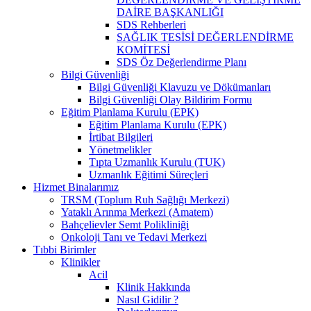
DAİRE BAŞKANLIĞI
SDS Rehberleri
SAĞLIK TESİSİ DEĞERLENDİRME
KOMİTESİ
SDS Öz Değerlendirme Planı
Bilgi Güvenliği
Bilgi Güvenliği Klavuzu ve Dökümanları
Bilgi Güvenliği Olay Bildirim Formu
Eğitim Planlama Kurulu (EPK)
Eğitim Planlama Kurulu (EPK)
İrtibat Bilgileri
Yönetmelikler
Tıpta Uzmanlık Kurulu (TUK)
Uzmanlık Eğitimi Süreçleri
Hizmet Binalarımız
TRSM (Toplum Ruh Sağlığı Merkezi)
Yataklı Arınma Merkezi (Amatem)
Bahçelievler Semt Polikliniği
Onkoloji Tanı ve Tedavi Merkezi
Tıbbi Birimler
Klinikler
Acil
Klinik Hakkında
Nasıl Gidilir ?