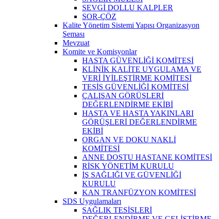
SEVGİ DOLLU KALPLER
SOR-ÇÖZ
Kalite Yönetim Sistemi Yapısı Organizasyon
Şeması
Mevzuat
Komite ve Komisyonlar
HASTA GÜVENLİĞİ KOMİTESİ
KLİNİK KALİTE UYGULAMA VE
VERİ İYİLEŞTİRME KOMİTESİ
TESİS GÜVENLİĞİ KOMİTESİ
ÇALIŞAN GÖRÜŞLERİ
DEĞERLENDİRME EKİBİ
HASTA VE HASTA YAKINLARI
GÖRÜŞLERİ DEĞERLENDİRME
EKİBİ
ORGAN VE DOKU NAKLİ
KOMİTESİ
ANNE DOSTU HASTANE KOMİTESİ
RİSK YÖNETİM KURULU
İŞ SAĞLIĞI VE GÜVENLİĞİ
KURULU
KAN TRANFÜZYON KOMİTESİ
SDS Uygulamaları
SAĞLIK TESİSLERİ
DEĞERLENDİRME VE GELİŞTİRME