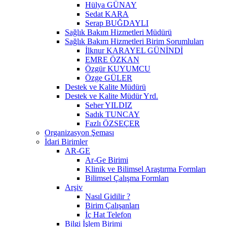
Hülya GÜNAY
Sedat KARA
Serap BUĞDAYLI
Sağlık Bakım Hizmetleri Müdürü
Sağlık Bakım Hizmetleri Birim Sorumluları
İlknur KARAYEL GÜNİNDİ
EMRE ÖZKAN
Özgür KUYUMCU
Özge GÜLER
Destek ve Kalite Müdürü
Destek ve Kalite Müdür Yrd.
Seher YILDIZ
Sadık TUNCAY
Fazlı ÖZSEÇER
Organizasyon Şeması
İdari Birimler
AR-GE
Ar-Ge Birimi
Klinik ve Bilimsel Araştırma Formları
Bilimsel Çalışma Formları
Arşiv
Nasıl Gidilir ?
Birim Çalışanları
İç Hat Telefon
Bilgi İşlem Birimi