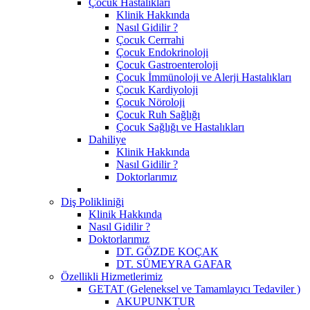
Çocuk Hastalıkları
Klinik Hakkında
Nasıl Gidilir ?
Çocuk Cerrrahi
Çocuk Endokrinoloji
Çocuk Gastroenteroloji
Çocuk İmmünoloji ve Alerji Hastalıkları
Çocuk Kardiyoloji
Çocuk Nöroloji
Çocuk Ruh Sağlığı
Çocuk Sağlığı ve Hastalıkları
Dahiliye
Klinik Hakkında
Nasıl Gidilir ?
Doktorlarımız
Diş Polikliniği
Klinik Hakkında
Nasıl Gidilir ?
Doktorlarımız
DT. GÖZDE KOÇAK
DT. SÜMEYRA GAFAR
Özellikli Hizmetlerimiz
GETAT (Geleneksel ve Tamamlayıcı Tedaviler )
AKUPUNKTUR