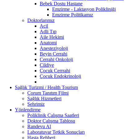
Bebek Dostu Hastane
Emzirme - Laktasyon Polikliniği
Emzirme Politikamız
Doktorlarımız
Acil
Adli Tıp
Aile Hekimi
Anatomi
Anesteziyoloji
Beyin Cerrahi
Cerrahi Onkoloji
Cildiye
Çocuk Cerrrahi
Çocuk Endokrinoloji
Sağlık Turizmi / Health Tourism
Çorum Tanıtım Filmi
Sağlık Hizmetleri
Şehrimiz
Yönlendirme
Poliklinik Çalışma Saatleri
Doktor Çalışma Tablosu
Randevu Al
Laboratuvar Tetkik Sonuçları
Hasta Rehberi