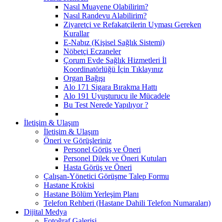
Nasıl Muayene Olabilirim?
Nasıl Randevu Alabilirim?
Ziyaretçi ve Refakatçilerin Uyması Gereken
Kurallar
E-Nabız (Kişisel Sağlık Sistemi)
Nöbetçi Eczaneler
Çorum Evde Sağlık Hizmetleri İl
Koordinatörlüğü İçin Tıklayınız
Organ Bağışı
Alo 171 Sigara Bırakma Hattı
Alo 191 Uyuşturucu ile Mücadele
Bu Test Nerede Yapılıyor ?
İletişim & Ulaşım
İletişim & Ulaşım
Öneri ve Görüşleriniz
Personel Görüş ve Öneri
Personel Dilek ve Öneri Kutuları
Hasta Görüş ve Öneri
Çalışan-Yönetici Görüşme Talep Formu
Hastane Krokisi
Hastane Bölüm Yerleşim Planı
Telefon Rehberi (Hastane Dahili Telefon Numaraları)
Dijital Medya
Fotoğraf Galerisi