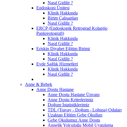
Nasıl Gidilir ?
Endoskopi Ünitesi
Klinik Hakkında
Birim Çalışanları
Nasıl Gidilir ?
ERCP (Endoskopik Retrograd Kolanjio
Pankreotografi)
Klinik Hakkında
Nasıl Gidilir ?
Erişkin Diyabet Eğitim Birimi
Klinik Hakkında
Nasıl Gidilir ?
Evde Sağlık Hizmetleri
Klinik Hakkında
Nasıl Gidilir ?
Anne & Bebek
Anne Dostu Hastane
Anne Dostu Hastane Ünvanı
Anne Dostu Kriterlerimiz
Doğum İstatistiklerimiz
TDL (Travay - Doğum - Lohusa) Odaları
Uzaktan Eğitim Gebe Okulları
Gebe Okulumuz Anne Dostu
Annelik Yolculuğu Mobil Uygulama