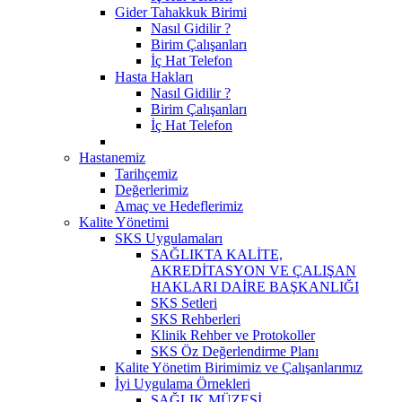
Gider Tahakkuk Birimi
Nasıl Gidilir ?
Birim Çalışanları
İç Hat Telefon
Hasta Hakları
Nasıl Gidilir ?
Birim Çalışanları
İç Hat Telefon
Hastanemiz
Tarihçemiz
Değerlerimiz
Amaç ve Hedeflerimiz
Kalite Yönetimi
SKS Uygulamaları
SAĞLIKTA KALİTE,
AKREDİTASYON VE ÇALIŞAN
HAKLARI DAİRE BAŞKANLIĞI
SKS Setleri
SKS Rehberleri
Klinik Rehber ve Protokoller
SKS Öz Değerlendirme Planı
Kalite Yönetim Birimimiz ve Çalışanlarımız
İyi Uygulama Örnekleri
SAĞLIK MÜZESİ