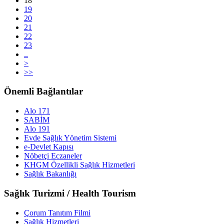
18
19
20
21
22
23
..
>
>>
Önemli Bağlantılar
Alo 171
SABİM
Alo 191
Evde Sağlık Yönetim Sistemi
e-Devlet Kapısı
Nöbetçi Eczaneler
KHGM Özellikli Sağlık Hizmetleri
Sağlık Bakanlığı
Sağlık Turizmi / Health Tourism
Çorum Tanıtım Filmi
Sağlık Hizmetleri