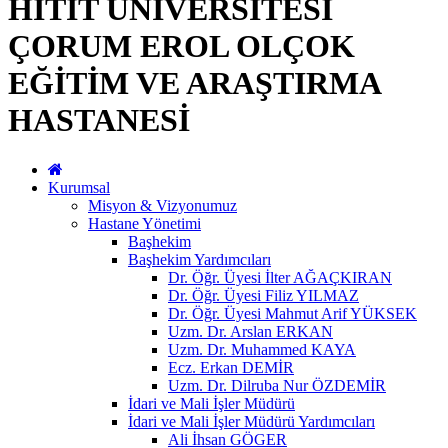
HİTİT ÜNİVERSİTESİ
ÇORUM EROL OLÇOK
EĞİTİM VE ARAŞTIRMA
HASTANESİ
Kurumsal
Misyon & Vizyonumuz
Hastane Yönetimi
Başhekim
Başhekim Yardımcıları
Dr. Öğr. Üyesi İlter AĞAÇKIRAN
Dr. Öğr. Üyesi Filiz YILMAZ
Dr. Öğr. Üyesi Mahmut Arif YÜKSEK
Uzm. Dr. Arslan ERKAN
Uzm. Dr. Muhammed KAYA
Ecz. Erkan DEMİR
Uzm. Dr. Dilruba Nur ÖZDEMİR
İdari ve Mali İşler Müdürü
İdari ve Mali İşler Müdürü Yardımcıları
Ali İhsan GÖGER