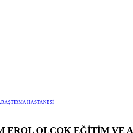
UM EROL OLÇOK EĞİTİM VE 