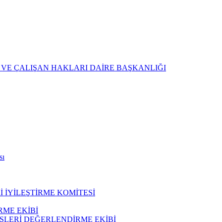
 VE ÇALIŞAN HAKLARI DAİRE BAŞKANLIĞI
sı
 İYİLEŞTİRME KOMİTESİ
ME EKİBİ
ŞLERİ DEĞERLENDİRME EKİBİ