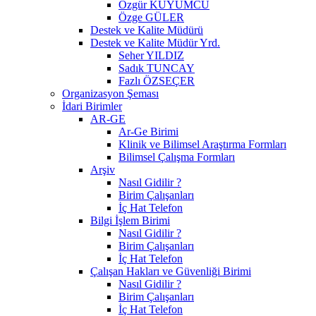
Özgür KUYUMCU
Özge GÜLER
Destek ve Kalite Müdürü
Destek ve Kalite Müdür Yrd.
Seher YILDIZ
Sadık TUNCAY
Fazlı ÖZSEÇER
Organizasyon Şeması
İdari Birimler
AR-GE
Ar-Ge Birimi
Klinik ve Bilimsel Araştırma Formları
Bilimsel Çalışma Formları
Arşiv
Nasıl Gidilir ?
Birim Çalışanları
İç Hat Telefon
Bilgi İşlem Birimi
Nasıl Gidilir ?
Birim Çalışanları
İç Hat Telefon
Çalışan Hakları ve Güvenliği Birimi
Nasıl Gidilir ?
Birim Çalışanları
İç Hat Telefon