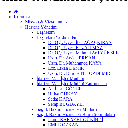
Kurumsal
Misyon & Vizyonumuz
Hastane Yönetimi
Başhekim
Başhekim Yardımcıları
Dr. Öğr. Üyesi İlter AĞAÇKIRAN
Dr. Öğr. Üyesi Filiz YILMAZ
Dr. Öğr. Üyesi Mahmut Arif YÜKSEK
Uzm. Dr. Arslan ERKAN
Uzm. Dr. Muhammed KAYA
Ecz. Erkan DEMİR
Uzm. Dr. Dilruba Nur ÖZDEMİR
İdari ve Mali İşler Müdürü
İdari ve Mali İşler Müdürü Yardımcıları
Ali İhsan GÖGER
Hülya GÜNAY
Sedat KARA
Serap BUĞDAYLI
Sağlık Bakım Hizmetleri Müdürü
Sağlık Bakım Hizmetleri Birim Sorumluları
İlknur KARAYEL GÜNİNDİ
EMRE ÖZKAN