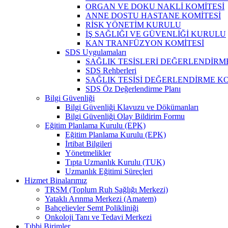
ORGAN VE DOKU NAKLİ KOMİTESİ
ANNE DOSTU HASTANE KOMİTESİ
RİSK YÖNETİM KURULU
İŞ SAĞLIĞI VE GÜVENLİĞİ KURULU
KAN TRANFÜZYON KOMİTESİ
SDS Uygulamaları
SAĞLIK TESİSLERİ DEĞERLENDİRM
SDS Rehberleri
SAĞLIK TESİSİ DEĞERLENDİRME KO
SDS Öz Değerlendirme Planı
Bilgi Güvenliği
Bilgi Güvenliği Klavuzu ve Dökümanları
Bilgi Güvenliği Olay Bildirim Formu
Eğitim Planlama Kurulu (EPK)
Eğitim Planlama Kurulu (EPK)
İrtibat Bilgileri
Yönetmelikler
Tıpta Uzmanlık Kurulu (TUK)
Uzmanlık Eğitimi Süreçleri
Hizmet Binalarımız
TRSM (Toplum Ruh Sağlığı Merkezi)
Yataklı Arınma Merkezi (Amatem)
Bahçelievler Semt Polikliniği
Onkoloji Tanı ve Tedavi Merkezi
Tıbbi Birimler