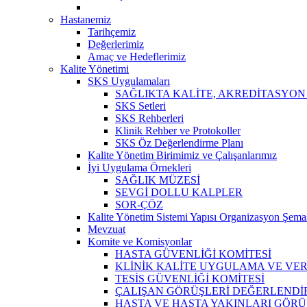
Hastanemiz
Tarihçemiz
Değerlerimiz
Amaç ve Hedeflerimiz
Kalite Yönetimi
SKS Uygulamaları
SAĞLIKTA KALİTE, AKREDİTASYON
SKS Setleri
SKS Rehberleri
Klinik Rehber ve Protokoller
SKS Öz Değerlendirme Planı
Kalite Yönetim Birimimiz ve Çalışanlarımız
İyi Uygulama Örnekleri
SAĞLIK MÜZESİ
SEVGİ DOLLU KALPLER
SOR-ÇÖZ
Kalite Yönetim Sistemi Yapısı Organizasyon Şema
Mevzuat
Komite ve Komisyonlar
HASTA GÜVENLİĞİ KOMİTESİ
KLİNİK KALİTE UYGULAMA VE VERİ
TESİS GÜVENLİĞİ KOMİTESİ
ÇALIŞAN GÖRÜŞLERİ DEĞERLENDİR
HASTA VE HASTA YAKINLARI GÖRÜ