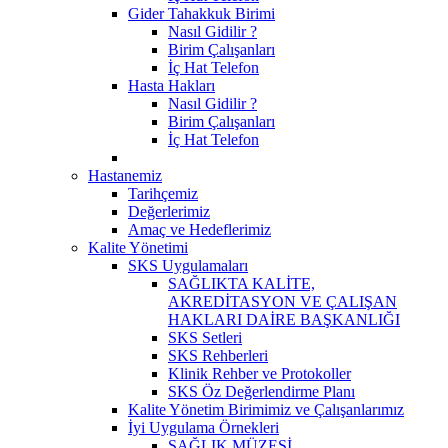
Gider Tahakkuk Birimi
Nasıl Gidilir ?
Birim Çalışanları
İç Hat Telefon
Hasta Hakları
Nasıl Gidilir ?
Birim Çalışanları
İç Hat Telefon
Hastanemiz
Tarihçemiz
Değerlerimiz
Amaç ve Hedeflerimiz
Kalite Yönetimi
SKS Uygulamaları
SAĞLIKTA KALİTE,
AKREDİTASYON VE ÇALIŞAN
HAKLARI DAİRE BAŞKANLIĞI
SKS Setleri
SKS Rehberleri
Klinik Rehber ve Protokoller
SKS Öz Değerlendirme Planı
Kalite Yönetim Birimimiz ve Çalışanlarımız
İyi Uygulama Örnekleri
SAĞLIK MÜZESİ