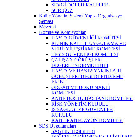
SEVGİ DOLLU KALPLER
SOR-ÇÖZ
Kalite Yönetim Sistemi Yapısı Organizasyon
Şeması
Mevzuat
Komite ve Komisyonlar
HASTA GÜVENLİĞİ KOMİTESİ
KLİNİK KALİTE UYGULAMA VE
VERİ İYİLEŞTİRME KOMİTESİ
TESİS GÜVENLİĞİ KOMİTESİ
ÇALIŞAN GÖRÜŞLERİ
DEĞERLENDİRME EKİBİ
HASTA VE HASTA YAKINLARI
GÖRÜŞLERİ DEĞERLENDİRME
EKİBİ
ORGAN VE DOKU NAKLİ
KOMİTESİ
ANNE DOSTU HASTANE KOMİTESİ
RİSK YÖNETİM KURULU
İŞ SAĞLIĞI VE GÜVENLİĞİ
KURULU
KAN TRANFÜZYON KOMİTESİ
SDS Uygulamaları
SAĞLIK TESİSLERİ
DEĞERLENDİRME VE GELİŞTİRME