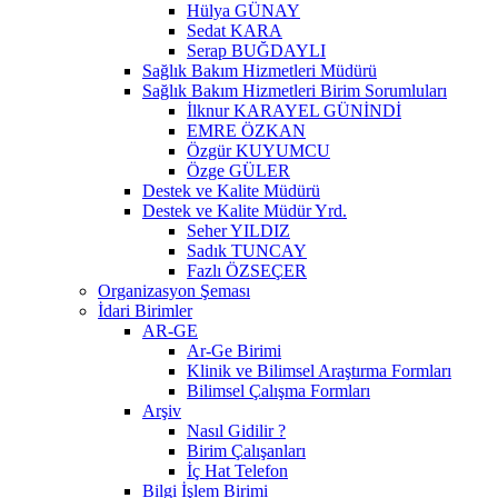
Hülya GÜNAY
Sedat KARA
Serap BUĞDAYLI
Sağlık Bakım Hizmetleri Müdürü
Sağlık Bakım Hizmetleri Birim Sorumluları
İlknur KARAYEL GÜNİNDİ
EMRE ÖZKAN
Özgür KUYUMCU
Özge GÜLER
Destek ve Kalite Müdürü
Destek ve Kalite Müdür Yrd.
Seher YILDIZ
Sadık TUNCAY
Fazlı ÖZSEÇER
Organizasyon Şeması
İdari Birimler
AR-GE
Ar-Ge Birimi
Klinik ve Bilimsel Araştırma Formları
Bilimsel Çalışma Formları
Arşiv
Nasıl Gidilir ?
Birim Çalışanları
İç Hat Telefon
Bilgi İşlem Birimi