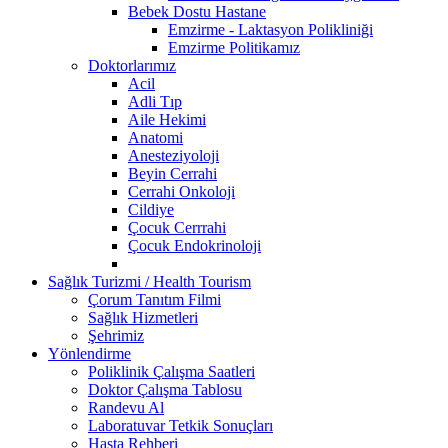
Bebek Dostu Hastane
Emzirme - Laktasyon Polikliniği
Emzirme Politikamız
Doktorlarımız
Acil
Adli Tıp
Aile Hekimi
Anatomi
Anesteziyoloji
Beyin Cerrahi
Cerrahi Onkoloji
Cildiye
Çocuk Cerrrahi
Çocuk Endokrinoloji
Sağlık Turizmi / Health Tourism
Çorum Tanıtım Filmi
Sağlık Hizmetleri
Şehrimiz
Yönlendirme
Poliklinik Çalışma Saatleri
Doktor Çalışma Tablosu
Randevu Al
Laboratuvar Tetkik Sonuçları
Hasta Rehberi