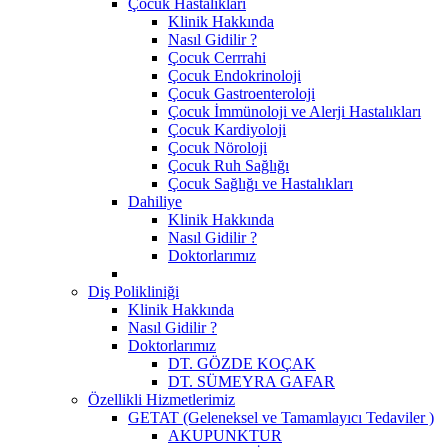
Çocuk Hastalıkları
Klinik Hakkında
Nasıl Gidilir ?
Çocuk Cerrrahi
Çocuk Endokrinoloji
Çocuk Gastroenteroloji
Çocuk İmmünoloji ve Alerji Hastalıkları
Çocuk Kardiyoloji
Çocuk Nöroloji
Çocuk Ruh Sağlığı
Çocuk Sağlığı ve Hastalıkları
Dahiliye
Klinik Hakkında
Nasıl Gidilir ?
Doktorlarımız
Diş Polikliniği
Klinik Hakkında
Nasıl Gidilir ?
Doktorlarımız
DT. GÖZDE KOÇAK
DT. SÜMEYRA GAFAR
Özellikli Hizmetlerimiz
GETAT (Geleneksel ve Tamamlayıcı Tedaviler )
AKUPUNKTUR