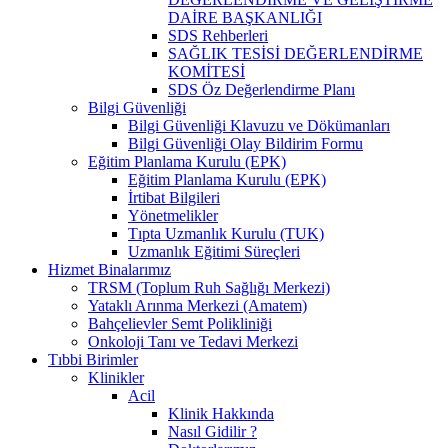
DAİRE BAŞKANLIĞI
SDS Rehberleri
SAĞLIK TESİSİ DEĞERLENDİRME
KOMİTESİ
SDS Öz Değerlendirme Planı
Bilgi Güvenliği
Bilgi Güvenliği Klavuzu ve Dökümanları
Bilgi Güvenliği Olay Bildirim Formu
Eğitim Planlama Kurulu (EPK)
Eğitim Planlama Kurulu (EPK)
İrtibat Bilgileri
Yönetmelikler
Tıpta Uzmanlık Kurulu (TUK)
Uzmanlık Eğitimi Süreçleri
Hizmet Binalarımız
TRSM (Toplum Ruh Sağlığı Merkezi)
Yataklı Arınma Merkezi (Amatem)
Bahçelievler Semt Polikliniği
Onkoloji Tanı ve Tedavi Merkezi
Tıbbi Birimler
Klinikler
Acil
Klinik Hakkında
Nasıl Gidilir ?