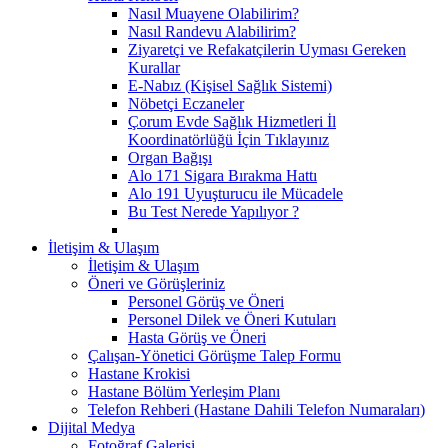
Nasıl Muayene Olabilirim?
Nasıl Randevu Alabilirim?
Ziyaretçi ve Refakatçilerin Uyması Gereken
Kurallar
E-Nabız (Kişisel Sağlık Sistemi)
Nöbetçi Eczaneler
Çorum Evde Sağlık Hizmetleri İl
Koordinatörlüğü İçin Tıklayınız
Organ Bağışı
Alo 171 Sigara Bırakma Hattı
Alo 191 Uyuşturucu ile Mücadele
Bu Test Nerede Yapılıyor ?
İletişim & Ulaşım
İletişim & Ulaşım
Öneri ve Görüşleriniz
Personel Görüş ve Öneri
Personel Dilek ve Öneri Kutuları
Hasta Görüş ve Öneri
Çalışan-Yönetici Görüşme Talep Formu
Hastane Krokisi
Hastane Bölüm Yerleşim Planı
Telefon Rehberi (Hastane Dahili Telefon Numaraları)
Dijital Medya
Fotoğraf Galerisi