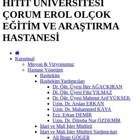
HİTİT ÜNİVERSİTESİ
ÇORUM EROL OLÇOK
EĞİTİM VE ARAŞTIRMA
HASTANESİ
Kurumsal
Misyon & Vizyonumuz
Hastane Yönetimi
Başhekim
Başhekim Yardımcıları
Dr. Öğr. Üyesi İlter AĞAÇKIRAN
Dr. Öğr. Üyesi Filiz YILMAZ
Dr. Öğr. Üyesi Mahmut Arif YÜKSEK
Uzm. Dr. Arslan ERKAN
Uzm. Dr. Muhammed KAYA
Ecz. Erkan DEMİR
Uzm. Dr. Dilruba Nur ÖZDEMİR
İdari ve Mali İşler Müdürü
İdari ve Mali İşler Müdürü Yardımcıları
Ali İhsan GÖGER