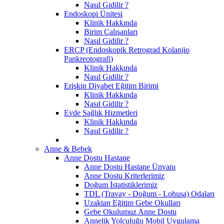
Nasıl Gidilir ?
Endoskopi Ünitesi
Klinik Hakkında
Birim Çalışanları
Nasıl Gidilir ?
ERCP (Endoskopik Retrograd Kolanjio
Pankreotografi)
Klinik Hakkında
Nasıl Gidilir ?
Erişkin Diyabet Eğitim Birimi
Klinik Hakkında
Nasıl Gidilir ?
Evde Sağlık Hizmetleri
Klinik Hakkında
Nasıl Gidilir ?
Anne & Bebek
Anne Dostu Hastane
Anne Dostu Hastane Ünvanı
Anne Dostu Kriterlerimiz
Doğum İstatistiklerimiz
TDL (Travay - Doğum - Lohusa) Odaları
Uzaktan Eğitim Gebe Okulları
Gebe Okulumuz Anne Dostu
Annelik Yolculuğu Mobil Uygulama