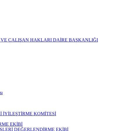
 VE ÇALIŞAN HAKLARI DAİRE BAŞKANLIĞI
sı
 İYİLEŞTİRME KOMİTESİ
ME EKİBİ
ŞLERİ DEĞERLENDİRME EKİBİ