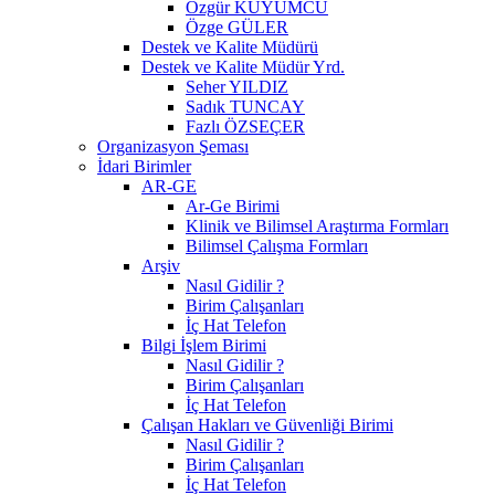
Özgür KUYUMCU
Özge GÜLER
Destek ve Kalite Müdürü
Destek ve Kalite Müdür Yrd.
Seher YILDIZ
Sadık TUNCAY
Fazlı ÖZSEÇER
Organizasyon Şeması
İdari Birimler
AR-GE
Ar-Ge Birimi
Klinik ve Bilimsel Araştırma Formları
Bilimsel Çalışma Formları
Arşiv
Nasıl Gidilir ?
Birim Çalışanları
İç Hat Telefon
Bilgi İşlem Birimi
Nasıl Gidilir ?
Birim Çalışanları
İç Hat Telefon
Çalışan Hakları ve Güvenliği Birimi
Nasıl Gidilir ?
Birim Çalışanları
İç Hat Telefon