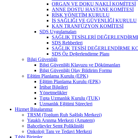
ORGAN VE DOKU NAKLİ KOMİTESİ
ANNE DOSTU HASTANE KOMİTESİ
RİSK YÖNETİM KURULU
İŞ SAĞLIĞI VE GÜVENLİĞİ KURULU
KAN TRANFÜZYON KOMİTESİ
SDS Uygulamaları
SAĞLIK TESİSLERİ DEĞERLENDİRM
SDS Rehberleri
SAĞLIK TESİSİ DEĞERLENDİRME KO
SDS Öz Değerlendirme Planı
Bilgi Güvenliği
Bilgi Güvenliği Klavuzu ve Dökümanları
Bilgi Güvenliği Olay Bildirim Formu
Eğitim Planlama Kurulu (EPK)
Eğitim Planlama Kurulu (EPK)
İrtibat Bilgileri
Yönetmelikler
Tıpta Uzmanlık Kurulu (TUK)
Uzmanlık Eğitimi Süreçleri
Hizmet Binalarımız
TRSM (Toplum Ruh Sağlığı Merkezi)
Yataklı Arınma Merkezi (Amatem)
Bahçelievler Semt Polikliniği
Onkoloji Tanı ve Tedavi Merkezi
Tıbbi Birimler