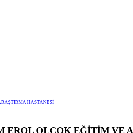
UM EROL OLÇOK EĞİTİM VE 