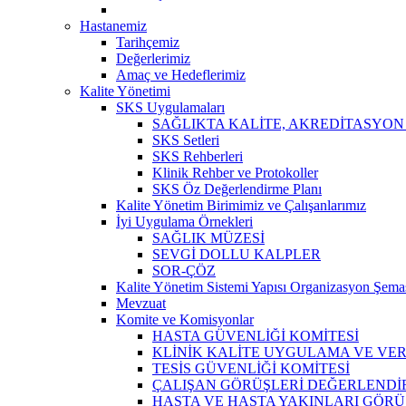
Hastanemiz
Tarihçemiz
Değerlerimiz
Amaç ve Hedeflerimiz
Kalite Yönetimi
SKS Uygulamaları
SAĞLIKTA KALİTE, AKREDİTASYON
SKS Setleri
SKS Rehberleri
Klinik Rehber ve Protokoller
SKS Öz Değerlendirme Planı
Kalite Yönetim Birimimiz ve Çalışanlarımız
İyi Uygulama Örnekleri
SAĞLIK MÜZESİ
SEVGİ DOLLU KALPLER
SOR-ÇÖZ
Kalite Yönetim Sistemi Yapısı Organizasyon Şema
Mevzuat
Komite ve Komisyonlar
HASTA GÜVENLİĞİ KOMİTESİ
KLİNİK KALİTE UYGULAMA VE VERİ
TESİS GÜVENLİĞİ KOMİTESİ
ÇALIŞAN GÖRÜŞLERİ DEĞERLENDİR
HASTA VE HASTA YAKINLARI GÖRÜ