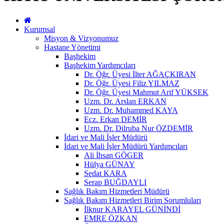
Kurumsal
Misyon & Vizyonumuz
Hastane Yönetimi
Başhekim
Başhekim Yardımcıları
Dr. Öğr. Üyesi İlter AĞAÇKIRAN
Dr. Öğr. Üyesi Filiz YILMAZ
Dr. Öğr. Üyesi Mahmut Arif YÜKSEK
Uzm. Dr. Arslan ERKAN
Uzm. Dr. Muhammed KAYA
Ecz. Erkan DEMİR
Uzm. Dr. Dilruba Nur ÖZDEMİR
İdari ve Mali İşler Müdürü
İdari ve Mali İşler Müdürü Yardımcıları
Ali İhsan GÖGER
Hülya GÜNAY
Sedat KARA
Serap BUĞDAYLI
Sağlık Bakım Hizmetleri Müdürü
Sağlık Bakım Hizmetleri Birim Sorumluları
İlknur KARAYEL GÜNİNDİ
EMRE ÖZKAN