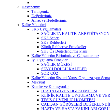
Hastanemiz
Tarihçemiz
Değerlerimiz
Amaç ve Hedeflerimiz
Kalite Yönetimi
SKS Uygulamaları
SAĞLIKTA KALİTE, AKREDİTASYON
SKS Setleri
SKS Rehberleri
Klinik Rehber ve Protokoller
SKS Öz Değerlendirme Planı
Kalite Yönetim Birimimiz ve Çalışanlarımız
İyi Uygulama Örnekleri
SAĞLIK MÜZESİ
SEVGİ DOLLU KALPLER
SOR-ÇÖZ
Kalite Yönetim Sistemi Yapısı Organizasyon Şema
Mevzuat
Komite ve Komisyonlar
HASTA GÜVENLİĞİ KOMİTESİ
KLİNİK KALİTE UYGULAMA VE VERİ
TESİS GÜVENLİĞİ KOMİTESİ
ÇALIŞAN GÖRÜŞLERİ DEĞERLENDİR
HASTA VE HASTA YAKINLARI GÖRÜ