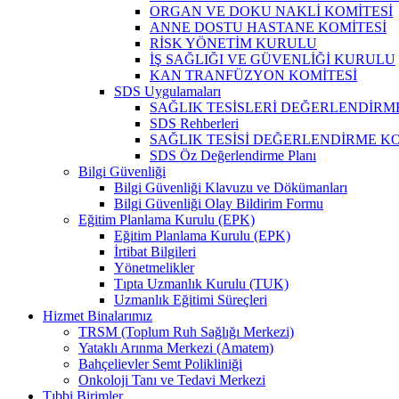
ORGAN VE DOKU NAKLİ KOMİTESİ
ANNE DOSTU HASTANE KOMİTESİ
RİSK YÖNETİM KURULU
İŞ SAĞLIĞI VE GÜVENLİĞİ KURULU
KAN TRANFÜZYON KOMİTESİ
SDS Uygulamaları
SAĞLIK TESİSLERİ DEĞERLENDİRM
SDS Rehberleri
SAĞLIK TESİSİ DEĞERLENDİRME KO
SDS Öz Değerlendirme Planı
Bilgi Güvenliği
Bilgi Güvenliği Klavuzu ve Dökümanları
Bilgi Güvenliği Olay Bildirim Formu
Eğitim Planlama Kurulu (EPK)
Eğitim Planlama Kurulu (EPK)
İrtibat Bilgileri
Yönetmelikler
Tıpta Uzmanlık Kurulu (TUK)
Uzmanlık Eğitimi Süreçleri
Hizmet Binalarımız
TRSM (Toplum Ruh Sağlığı Merkezi)
Yataklı Arınma Merkezi (Amatem)
Bahçelievler Semt Polikliniği
Onkoloji Tanı ve Tedavi Merkezi
Tıbbi Birimler