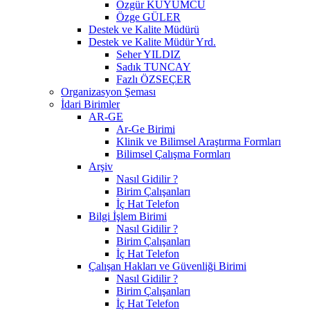
Özgür KUYUMCU
Özge GÜLER
Destek ve Kalite Müdürü
Destek ve Kalite Müdür Yrd.
Seher YILDIZ
Sadık TUNCAY
Fazlı ÖZSEÇER
Organizasyon Şeması
İdari Birimler
AR-GE
Ar-Ge Birimi
Klinik ve Bilimsel Araştırma Formları
Bilimsel Çalışma Formları
Arşiv
Nasıl Gidilir ?
Birim Çalışanları
İç Hat Telefon
Bilgi İşlem Birimi
Nasıl Gidilir ?
Birim Çalışanları
İç Hat Telefon
Çalışan Hakları ve Güvenliği Birimi
Nasıl Gidilir ?
Birim Çalışanları
İç Hat Telefon