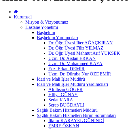
Kurumsal
Misyon & Vizyonumuz
Hastane Yönetimi
Başhekim
Başhekim Yardımcıları
Dr. Öğr. Üyesi İlter AĞAÇKIRAN
Dr. Öğr. Üyesi Filiz YILMAZ
Dr. Öğr. Üyesi Mahmut Arif YÜKSEK
Uzm. Dr. Arslan ERKAN
Uzm. Dr. Muhammed KAYA
Ecz. Erkan DEMİR
Uzm. Dr. Dilruba Nur ÖZDEMİR
İdari ve Mali İşler Müdürü
İdari ve Mali İşler Müdürü Yardımcıları
Ali İhsan GÖGER
Hülya GÜNAY
Sedat KARA
Serap BUĞDAYLI
Sağlık Bakım Hizmetleri Müdürü
Sağlık Bakım Hizmetleri Birim Sorumluları
İlknur KARAYEL GÜNİNDİ
EMRE ÖZKAN