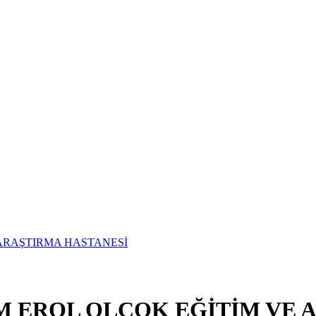
UM EROL OLÇOK EĞİTİM VE 