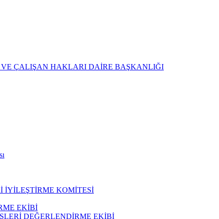
 VE ÇALIŞAN HAKLARI DAİRE BAŞKANLIĞI
sı
 İYİLEŞTİRME KOMİTESİ
ME EKİBİ
ŞLERİ DEĞERLENDİRME EKİBİ